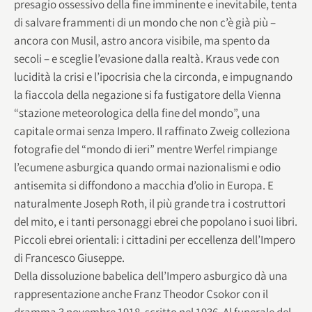
presagio ossessivo della fine imminente e inevitabile, tenta
di salvare frammenti di un mondo che non c’è già più –
ancora con Musil, astro ancora visibile, ma spento da
secoli – e sceglie l’evasione dalla realtà. Kraus vede con
lucidità la crisi e l’ipocrisia che la circonda, e impugnando
la fiaccola della negazione si fa fustigatore della Vienna
“stazione meteorologica della fine del mondo”, una
capitale ormai senza Impero. Il raffinato Zweig colleziona
fotografie del “mondo di ieri” mentre Werfel rimpiange
l’ecumene asburgica quando ormai nazionalismi e odio
antisemita si diffondono a macchia d’olio in Europa. E
naturalmente Joseph Roth, il più grande tra i costruttori
del mito, e i tanti personaggi ebrei che popolano i suoi libri.
Piccoli ebrei orientali: i cittadini per eccellenza dell’Impero
di Francesco Giuseppe.
Della dissoluzione babelica dell’Impero asburgico dà una
rappresentazione anche Franz Theodor Csokor con il
dramma 3 novembre 1918, scritto nel 1936. Al funerale del