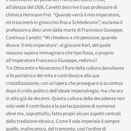
all’altezza del 1926, Canetti descrive il suo professore di
chimica Hermann Frei. “Quando verrà il mio imperatore,
mi trascinerò in ginocchio fino a Schönbrunn!”, esclama il
professore a dieci anni dalla morte di Francesco Giuseppe.
Continua Canetti: “Mi chiedevo a chi pensasse, quando
diceva ‘il mio imperatore’: al giovane Karl, del quale
nessuno sapeva immaginare che tipo fosse, o proprio
all’imperatore Francesco Giuseppe, redivivo?
Tra Ottocento e Novecento il fiore della cultura danubiana
si fa portatrice del mito e contribuisce alla sua
cristallizzazione, con un’opera che prosegue e si accentua
dopo il crollo politico dell’ideale imperialregio, ma che era
in atto già da decenni. Questa cultura della decadenza non
solo vede il contributo e la partecipazione di numerosi
ebrei ma, soprattutto, fatto propri alcuni aspetti centrali
della tradizione ebraica. Come il sole imperiale è sempre
quello, malinconico, del tramonto, così l’ordine di