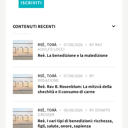
CONTENUTI RECENTI
REÈ,
TORÀ
07/08/2026
BY
RAV
ADOLFO LOCCI
Reè. La benedizione e la maledizione
REÈ,
TORÀ
07/08/2026
BY
REDAZIONE
Reè. Rav B. Rosenblum: La mitzvà della
shechità e il consumo di carne
REÈ,
TORÀ
06/08/2026
BY
DONATO
GROSSER
Reè. I vari tipi di benedizioni: ricchezza,
figli, salute, onore, sapienza