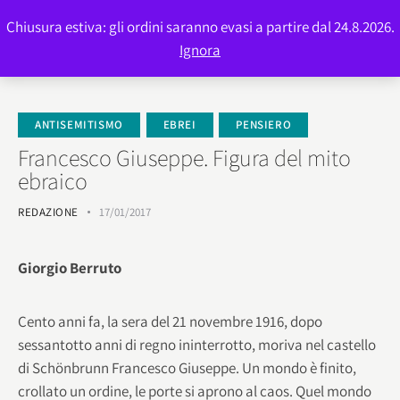
Chiusura estiva: gli ordini saranno evasi a partire dal 24.8.2026.
0
Ignora
ANTISEMITISMO
EBREI
PENSIERO
Francesco Giuseppe. Figura del mito
ebraico
REDAZIONE
17/01/2017
Giorgio Berruto
Cento anni fa, la sera del 21 novembre 1916, dopo
sessantotto anni di regno ininterrotto, moriva nel castello
di Schönbrunn Francesco Giuseppe. Un mondo è finito,
crollato un ordine, le porte si aprono al caos. Quel mondo