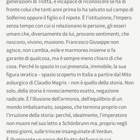
generazioni di Trotta, è incapace di riconoscere se ha di
fronte colui che tanti anni prima lo ha salvato sul campo di
Solferino oppure il figlio o il nipote. È l’istituzione, l’Impero
senza tempo con cui si relazionano le persone, gli esseri
umani che, diversamente da lui, provano sentimenti, che
nascono, vivono, muoiono. Francesco Giuseppe non
agisce, non cambia, esile e marmoreo insieme si fa
garante di qualcosa, ma è sempre meno chiaro di che
cosa. Perché lo spazio in cui presenzia, immobile, la sua
figura ieratica – spazio scoperto in Italia a partire dal Mito
asburgico di Claudio Magris – non è quello della storia. Non
solo, della storia è rovesciamento esatto, negazione
radicale. È l’illusione dell’armonia, dell’equilibrio di un
mondo imbalsamato, sospeso, che termina proprio con
l’irruzione della storia: perché, idealmente, l’imperatore
non muore nel suo letto a Schönbrunn ma, proprio negli
stessi giorni, sulle trincee insanguinate di Verdun.
È illuminante un passo del Frutto del fuoco in cui,