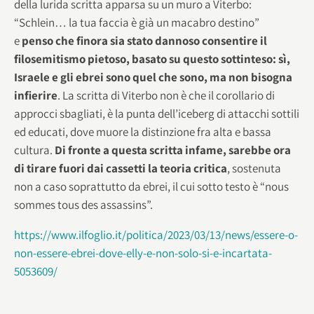
della lurida scritta apparsa su un muro a Viterbo:
“Schlein… la tua faccia è già un macabro destino”
e
penso che finora sia stato dannoso consentire il
filosemitismo pietoso, basato su questo sottinteso: sì,
Israele e gli ebrei sono quel che sono, ma non bisogna
infierire
. La scritta di Viterbo non è che il corollario di
approcci sbagliati, è la punta dell’iceberg di attacchi sottili
ed educati, dove muore la distinzione fra alta e bassa
cultura.
Di fronte a questa scritta infame, sarebbe ora
di tirare fuori dai cassetti la teoria critica
, sostenuta
non a caso soprattutto da ebrei, il cui sotto testo è “nous
sommes tous des assassins”.
https://www.ilfoglio.it/politica/2023/03/13/news/essere-o-
non-essere-ebrei-dove-elly-e-non-solo-si-e-incartata-
5053609/