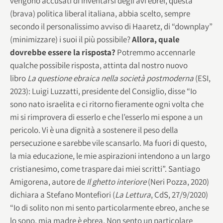
vengono accusati di inventarsi degli avi ebrei, questa
(brava) politica liberal italiana, abbia scelto, sempre
secondo il personalissimo avviso di Haaretz, di “downplay”
(minimizzare) i suoi il più possibile?
Allora, quale
dovrebbe essere la risposta?
Potremmo accennarle
qualche possibile risposta, attinta dal nostro nuovo
libro
La questione ebraica nella società postmoderna
(ESI,
2023): Luigi Luzzatti, presidente del Consiglio, disse “Io
sono nato israelita e ci ritorno fieramente ogni volta che
mi si rimprovera di esserlo e che l’esserlo mi espone a un
pericolo. Vi è una dignità a sostenere il peso della
persecuzione e sarebbe vile scansarlo. Ma fuori di questo,
la mia educazione, le mie aspirazioni intendono a un largo
cristianesimo, come traspare dai miei scritti”. Santiago
Amigorena, autore de
Il ghetto interiore
(Neri Pozza, 2020)
dichiara a Stefano Montefiori (
La Lettura
, CdS, 27/9/2020)
“Io di solito non mi sento particolarmente ebreo, anche se
lo sono, mia madre è ebrea. Non sento un particolare