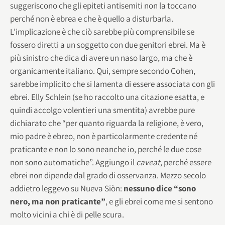
suggeriscono che gli epiteti antisemiti non la toccano
perché non è ebrea e che è quello a disturbarla.
L’implicazione è che ciò sarebbe più comprensibile se
fossero diretti a un soggetto con due genitori ebrei. Ma è
più sinistro che dica di avere un naso largo, ma che è
organicamente italiano. Qui, sempre secondo Cohen,
sarebbe implicito che si lamenta di essere associata con gli
ebrei. Elly Schlein (se ho raccolto una citazione esatta, e
quindi accolgo volentieri una smentita) avrebbe pure
dichiarato che “per quanto riguarda la religione, è vero,
mio padre è ebreo, non è particolarmente credente né
praticante e non lo sono neanche io, perché le due cose
non sono automatiche”. Aggiungo il
caveat
, perché essere
ebrei non dipende dal grado di osservanza. Mezzo secolo
addietro leggevo su Nueva Siòn:
nessuno dice “sono
nero, ma non praticante”
, e gli ebrei come me si sentono
molto vicini a chi è di pelle scura.