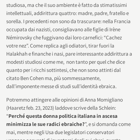
studiosa, ma che il suo ambiente è fatto da stimatissimi
intellettuali, addirittura quattro: madre, padre, fratello e
sorella. I precedenti non sono da trascurare: nella Francia
occupata dai nazisti, consigliavano alle figlie di Irène
Némirovsky che fuggivano dai loro carnefici: “Cachez
votre nez”. Come replica agli odiatori, tirar fuori la
Halakhah e finanche i nasi, pare interessante addirittura a
modesti studiosi come me, non tanto per quel che dice
quanto per i ricchi sottintesi, che non sono attinti dal
citato Ben Cohen ma, più sommessamente,
dall’imponente messe di studi sull’identità ebraica.
Potremmo attingere alle opinioni di Anna Momigliano
(Haaretz feb. 23, 2023) laddove scrive della Schlein:
“
Perché questa donna politica italiana in ascesa
minimizza le sue radici ebraiche?
”, e si domanda come
mai, mentre negli Usa due legislatori conservatori