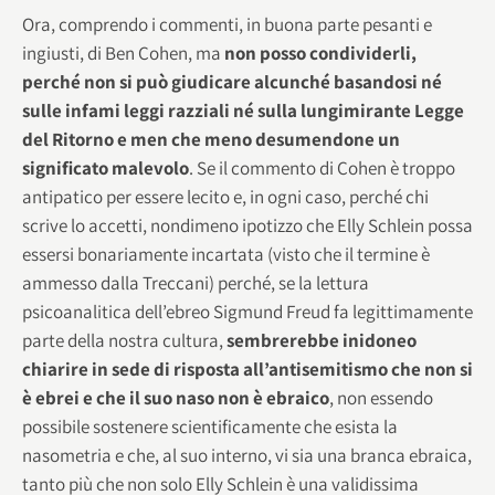
Ora, comprendo i commenti, in buona parte pesanti e
ingiusti, di Ben Cohen, ma
non posso condividerli,
perché non si può giudicare alcunché basandosi né
sulle infami leggi razziali né sulla lungimirante Legge
del Ritorno e men che meno desumendone un
significato malevolo
. Se il commento di Cohen è troppo
antipatico per essere lecito e, in ogni caso, perché chi
scrive lo accetti, nondimeno ipotizzo che Elly Schlein possa
essersi bonariamente incartata (visto che il termine è
ammesso dalla Treccani) perché, se la lettura
psicoanalitica dell’ebreo Sigmund Freud fa legittimamente
parte della nostra cultura,
sembrerebbe inidoneo
chiarire in sede di risposta all’antisemitismo che non si
è ebrei e che il suo naso non è ebraico
, non essendo
possibile sostenere scientificamente che esista la
nasometria e che, al suo interno, vi sia una branca ebraica,
tanto più che non solo Elly Schlein è una validissima