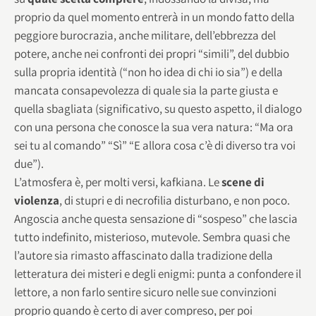
proprio da quel momento entrerà in un mondo fatto della
peggiore burocrazia, anche militare, dell’ebbrezza del
potere, anche nei confronti dei propri “simili”, del dubbio
sulla propria identità (“non ho idea di chi io sia”) e della
mancata consapevolezza di quale sia la parte giusta e
quella sbagliata (significativo, su questo aspetto, il dialogo
con una persona che conosce la sua vera natura: “Ma ora
sei tu al comando” “Sì” “E allora cosa c’è di diverso tra voi
due”).
L’atmosfera è, per molti versi, kafkiana. Le
scene di
violenza
, di stupri e di necrofilia disturbano, e non poco.
Angoscia anche questa sensazione di “sospeso” che lascia
tutto indefinito, misterioso, mutevole. Sembra quasi che
l’autore sia rimasto affascinato dalla tradizione della
letteratura dei misteri e degli enigmi: punta a confondere il
lettore, a non farlo sentire sicuro nelle sue convinzioni
proprio quando è certo di aver compreso, per poi