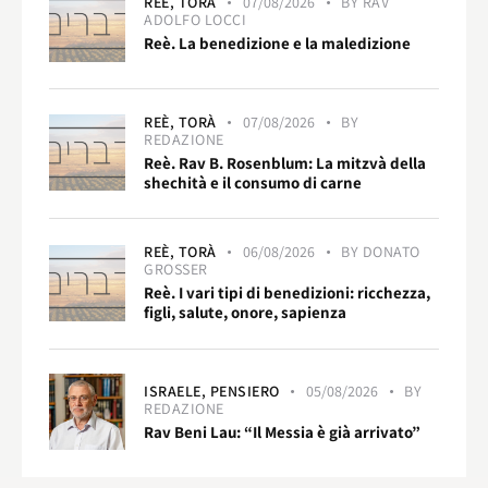
REÈ,
TORÀ
07/08/2026
BY
RAV
ADOLFO LOCCI
Reè. La benedizione e la maledizione
REÈ,
TORÀ
07/08/2026
BY
REDAZIONE
Reè. Rav B. Rosenblum: La mitzvà della
shechità e il consumo di carne
REÈ,
TORÀ
06/08/2026
BY
DONATO
GROSSER
Reè. I vari tipi di benedizioni: ricchezza,
figli, salute, onore, sapienza
ISRAELE,
PENSIERO
05/08/2026
BY
REDAZIONE
Rav Beni Lau: “Il Messia è già arrivato”