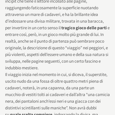
incipit che tiene il lettore incollato alle pagine,
raggiungendo faticosamente la superficie nuotando
attraverso un mare di cadaveri, e ha la brillante idea
d’indossare una divisa militare, trovata in una baracca,
per invertire in un certo senso il
tragico gioco delle parti
e
entrare così, però, in un gioco molto più grande di lui. In
realtà, anche se il punto di partenza può sembrare poco
originale, la descrizione di questo “viaggio” nei peggiori, e
più violenti, aspetti dell’essere umano e della sua natura si
sviluppa, nelle pagine seguenti, con un certo fascino e
indubbio mestiere.
Il viaggio inizia nel momento in cui, si diceva, il superstite,
uscito nudo da una fossa di oltre quattro metri piena di
cadaveri, noterà, in una capanna, da una parte un
mucchio di vestiti tolti ai cadaveri e dall’altra “una camicia
nera, dei pantaloni anch’essi neri e una giacca con dei
distintivi scintillanti sulle maniche”. Non avrà dubbi
su
quale scelta compiere
, indossando la divisa, ma