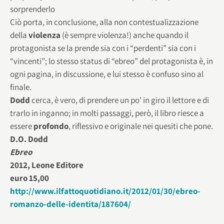
sorprenderlo
Ciò porta, in conclusione, alla non contestualizzazione
della
violenza
(è sempre violenza!) anche quando il
protagonista se la prende sia con i “perdenti” sia con i
“vincenti”; lo stesso status di “ebreo” del protagonista è, in
ogni pagina, in discussione, e lui stesso è confuso sino al
finale.
Dodd
cerca, è vero, di prendere un po’ in giro il lettore e di
trarlo in inganno; in molti passaggi, però, il libro riesce a
essere
profondo
, riflessivo e originale nei quesiti che pone.
D.O. Dodd
Ebreo
2012, Leone Editore
euro 15,00
http://www.ilfattoquotidiano.it/2012/01/30/ebreo-
romanzo-delle-identita/187604/