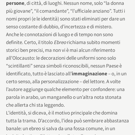
persone
, di città, di luoghi. Nessun nome, solo “la donna
più giovane”, “il comandante”, “l’ufficiale anziano”. Tutti i
nomi propri (e le identità) sono stati eliminati per dare un
senso costante di dubbio, d’incertezza e di mistero.
Anche le connotazioni di luogo e di tempo non sono
definite. Certo, il titolo
Ebreo
richiama subito momenti
storici ben precisi, ma non vi è mai alcun riferimento
all’Olocausto: le decorazioni delle uniformi sono solo
“scintillanti” senza simboli riconoscibili, nessun Paese è
identificato, tutto è lasciato all’
immaginazione
– o, in un
certo senso, alla personalizzazione – del lettore. A volte
l’autore aggiunge qualche elemento per confondere: una
parola in arabo, un manganello o un’altra nota stonata
che allerta chi sta leggendo.
L’identità, si diceva, è il motivo principale che domina
tutta la trama. D’accordo, l’idea può sembrare abbastanza
banale: un ebreo si salva da una fossa comune, in un