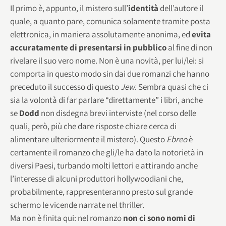
Il primo è, appunto, il mistero sull’
identità
dell’autore il
quale, a quanto pare, comunica solamente tramite posta
elettronica, in maniera assolutamente anonima, ed
evita
accuratamente di presentarsi in pubblico
al fine di non
rivelare il suo vero nome. Non è una novità, per lui/lei: si
comporta in questo modo sin dai due romanzi che hanno
preceduto il successo di questo
Jew
. Sembra quasi che ci
sia la volontà di far parlare “direttamente” i libri, anche
se
Dodd
non disdegna brevi interviste (nel corso delle
quali, però, più che dare risposte chiare cerca di
alimentare ulteriormente il mistero). Questo
Ebreo
è
certamente il romanzo che gli/le ha dato la notorietà in
diversi Paesi, turbando molti lettori e attirando anche
l’interesse di alcuni produttori hollywoodiani che,
probabilmente, rappresenteranno presto sul grande
schermo le vicende narrate nel thriller.
Ma non è finita qui: nel romanzo
non ci sono nomi di