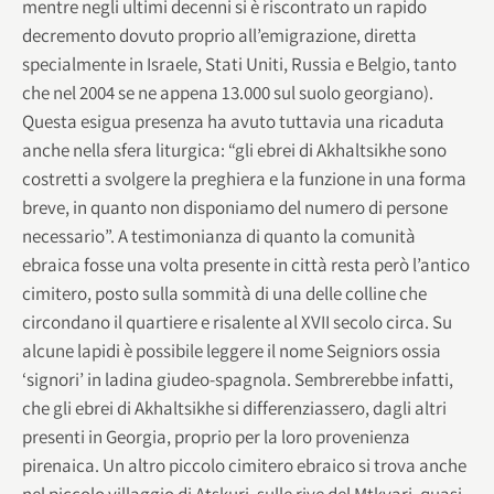
mentre negli ultimi decenni si è riscontrato un rapido
decremento dovuto proprio all’emigrazione, diretta
specialmente in Israele, Stati Uniti, Russia e Belgio, tanto
che nel 2004 se ne appena 13.000 sul suolo georgiano).
Questa esigua presenza ha avuto tuttavia una ricaduta
anche nella sfera liturgica: “gli ebrei di Akhaltsikhe sono
costretti a svolgere la preghiera e la funzione in una forma
breve, in quanto non disponiamo del numero di persone
necessario”. A testimonianza di quanto la comunità
ebraica fosse una volta presente in città resta però l’antico
cimitero, posto sulla sommità di una delle colline che
circondano il quartiere e risalente al XVII secolo circa. Su
alcune lapidi è possibile leggere il nome Seigniors ossia
‘signori’ in ladina giudeo-spagnola. Sembrerebbe infatti,
che gli ebrei di Akhaltsikhe si differenziassero, dagli altri
presenti in Georgia, proprio per la loro provenienza
pirenaica. Un altro piccolo cimitero ebraico si trova anche
nel piccolo villaggio di Atskuri, sulle rive del Mtkvari, quasi