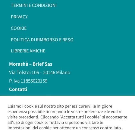
TERMINI E CONDIZIONI
PRIVACY
COOKIE
POLITICA DI RIMBORSO E RESO
LIBRERIE AMICHE
Morashà –
Brief Sas
Via Tolstoi 106 – 20146 Milano
P. Iva 11855020159
Contatti
redazione@morasha.it
339 8596707
Usiamo i cookie sul nostro sito per assicurarvi la migliore
esperienza possibile ricordando le vostre preferenze e le vostre
(anche Whatsapp)
visite precedenti. Cliccando "Accetta tutti i cookie" si acconsente
all'uso di ogni cookie. Tuttavia si possono visitare le
impostazioni dei cookie per ottenere un consenso controllato.