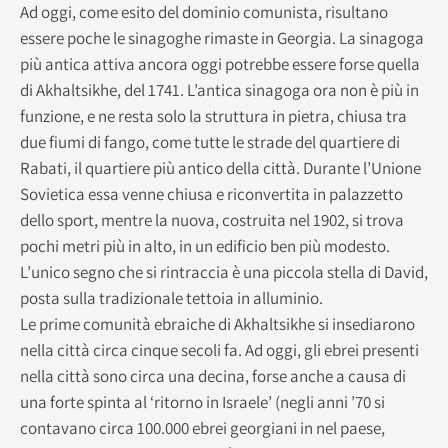
Ad oggi, come esito del dominio comunista, risultano
essere poche le sinagoghe rimaste in Georgia. La sinagoga
più antica attiva ancora oggi potrebbe essere forse quella
di Akhaltsikhe, del 1741. L’antica sinagoga ora non è più in
funzione, e ne resta solo la struttura in pietra, chiusa tra
due fiumi di fango, come tutte le strade del quartiere di
Rabati, il quartiere più antico della città. Durante l’Unione
Sovietica essa venne chiusa e riconvertita in palazzetto
dello sport, mentre la nuova, costruita nel 1902, si trova
pochi metri più in alto, in un edificio ben più modesto.
L’unico segno che si rintraccia è una piccola stella di David,
posta sulla tradizionale tettoia in alluminio.
Le prime comunità ebraiche di Akhaltsikhe si insediarono
nella città circa cinque secoli fa. Ad oggi, gli ebrei presenti
nella città sono circa una decina, forse anche a causa di
una forte spinta al ‘ritorno in Israele’ (negli anni ’70 si
contavano circa 100.000 ebrei georgiani in nel paese,