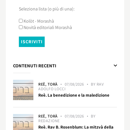
Seleziona lista (o più di una):
Kolòt - Morashà
Novità editoriali Morashà
CONTENUTI RECENTI
REÈ,
TORÀ
07/08/2026
BY
RAV
ADOLFO LOCCI
Reè. La benedizione e la maledizione
REÈ,
TORÀ
07/08/2026
BY
REDAZIONE
Reè. Rav B. Rosenblum: La mitzvà della