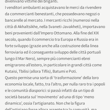
divenivano vittime dei briganti.
I venditori ambulanti acquistavano le merci da rivendere
da commercianti benestanti, che possedevano negozi o
bancarelle al mercato. I mercanti ricchi (numerosi nella
città di Akhaltsikhe, nella Svaneti-Javakheti), importavano
beni provenienti dall’Impero Ottomano. Alla fine del XIX
secolo, quando il commercio tra Europa e Russia era in
forte sviluppo (grazie anche alla costruzione della linea
ferroviaria ed il conseguente sviluppo delle città portuali
lungo il Mar Nero), sempre più commercianti ebrei
emigrarono all’estero, in particolare in grandi città come
Kutaisi, Tbilisi (allora Tiflis), Batumi e Poti.
Questo permise una sorta di ‘trasformazione’ della loro
economia locale, fatto, tra l’altro, per nulla raro tra i popoli
e le comunità diasporici: si passò infatti da un tipo di
società basata sul ‘movimento’ ad una di tipo ‘meno
dinamico’, ossia l’artigianato. Non che la figura
dell’artigiano fosse allora assente tra la comunità, ma