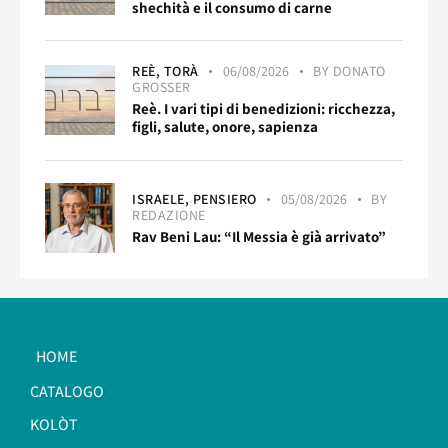
shechità e il consumo di carne
REÈ,
TORÀ
06/08/2026
BY
DONATO
GROSSER
Reè. I vari tipi di benedizioni: ricchezza,
figli, salute, onore, sapienza
ISRAELE,
PENSIERO
05/08/2026
BY
REDAZIONE
Rav Beni Lau: “Il Messia è già arrivato”
HOME
CATALOGO
KOLÒT