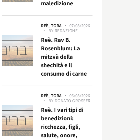
maledizione
REÈ,
TORÀ
07/08/2026
BY
REDAZIONE
Reè. Rav B.
Rosenblum: La
mitzvà della
shechità e il
consumo di carne
REÈ,
TORÀ
06/08/2026
BY
DONATO GROSSER
Reè. I vari tipi di
benedizioni:
ricchezza, figli,
salute, onore,