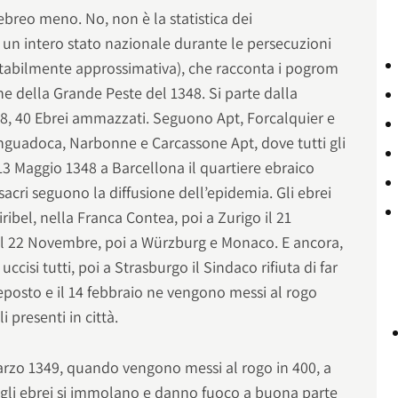
ebreo meno. No, non è la statistica dei
n un intero stato nazionale durante le persecuzioni
vitabilmente approssimativa), che racconta i pogrom
ne della Grande Peste del 1348. Si parte dalla
348, 40 Ebrei ammazzati. Seguono Apt, Forcalquier e
nguadoca, Narbonne e Carcassone Apt, dove tutti gli
13 Maggio 1348 a Barcellona il quartiere ebraico
sacri seguono la diffusione dell’epidemia. Gli ebrei
ribel, nella Franca Contea, poi a Zurigo il 21
il 22 Novembre, poi a Würzburg e Monaco. E ancora,
cisi tutti, poi a Strasburgo il Sindaco rifiuta di far
eposto e il 14 febbraio ne vengono messi al rogo
 presenti in città.
Marzo 1349, quando vengono messi al rogo in 400, a
o gli ebrei si immolano e danno fuoco a buona parte