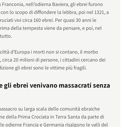
n Franconia, nell’odierna Baviera, gli ebrei furono
 con lo scopo di diffondere la lebbra, poi nel 1321, a
uciati vivi circa 160 ebrei. Per quasi 30 anni le
rima della tempesta viene da pensare, e poi, nel
tutto.
e città d’Europa i morti non si contano, il morbo
 circa 20 milioni di persone, i cittadini cercano dei
zione gli ebrei sono le vittime più fragili.
he gli ebrei venivano massacrati senza
assacro su larga scala delle comunità ebraiche
one della Prima Crociata in Terra Santa da parte di
dalle odierne Francia e Germania risalgono le valli del