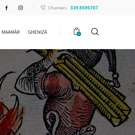
339 8596707
Chiamaci:
MAAMÀR
GHENIZÀ
0