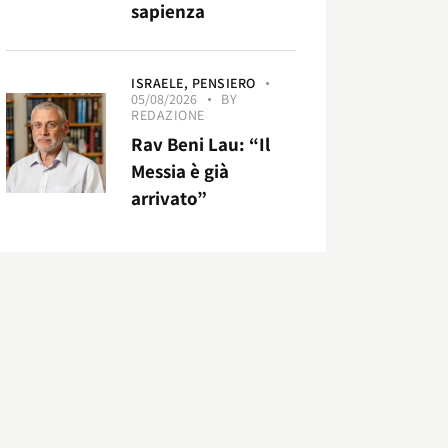
sapienza
ISRAELE,
PENSIERO
05/08/2026
BY
REDAZIONE
Rav Beni Lau: “Il
Messia è già
arrivato”