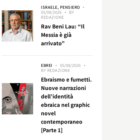
ISRAELE,
PENSIERO
05/08/2026
BY
REDAZIONE
Rav Beni Lau: “Il
Messia è già
arrivato”
EBREI
05/08/2026
BY
REDAZIONE
Ebraismo e fumetti.
Nuove narrazioni
dell’identità
ebraica nel graphic
novel
contemporaneo
[Parte 1]