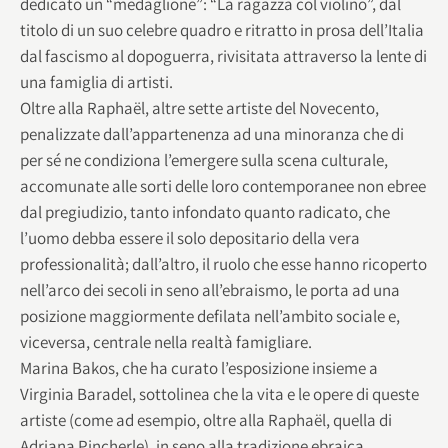
dedicato un “medaglione”: “La ragazza col violino”, dal
titolo di un suo celebre quadro e ritratto in prosa dell’Italia
dal fascismo al dopoguerra, rivisitata attraverso la lente di
una famiglia di artisti.
Oltre alla Raphaël, altre sette artiste del Novecento,
penalizzate dall’appartenenza ad una minoranza che di
per sé ne condiziona l’emergere sulla scena culturale,
accomunate alle sorti delle loro contemporanee non ebree
dal pregiudizio, tanto infondato quanto radicato, che
l’uomo debba essere il solo depositario della vera
professionalità; dall’altro, il ruolo che esse hanno ricoperto
nell’arco dei secoli in seno all’ebraismo, le porta ad una
posizione maggiormente defilata nell’ambito sociale e,
viceversa, centrale nella realtà famigliare.
Marina Bakos, che ha curato l’esposizione insieme a
Virginia Baradel, sottolinea che la vita e le opere di queste
artiste (come ad esempio, oltre alla Raphaël, quella di
Adriana Pincherle), in seno alla tradizione ebraica,