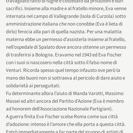
travagliato fatto di fughe e costellato da privazioni e duri
sacrifici. Insieme alla madre e al fratello minore, Eva venne
internata nel campo di Vallegrande (Isola di Curzola) sotto
amministrazione italiana che non conobbe (Eva è lieta di
dirlo) ferocia alla pari di quella nazista. Per una malattia
materna ebbe un permesso d’assisterla insieme al fratello,
nell’ospedale di Spalato dove ancora ottenne un permesso
di trasferirsi a Bologna. Eravamo nel 1943 ed Eva Fischer
con i suoi si nascosero nella città sotto il falso nome di
Venturi. Ricorda spesso quel tempo infausto ove però la
mano dei buoni non si sottraeva al pericolo di dare aiuto e
solidarietà ai perseguitati.
Fu determinante allora l’aiuto di Wanda Varotti, Massimo
Massei ed altri ancora del Partito d’Azione (Eva è membro
ad honorem dell’Associazione Nazionale Partigiani).
A guerra finita Eva Fischer scelse Roma come sua città
d’adozione: intenso è l’amore che ella porta a questa città.
Entrò immediatamente a far parte del gruppo di artisti di