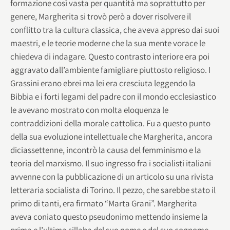
formazione così vasta per quantità ma soprattutto per
genere, Margherita si trovò però a dover risolvere il
conflitto tra la cultura classica, che aveva appreso dai suoi
maestri, e le teorie moderne che la sua mente vorace le
chiedeva di indagare. Questo contrasto interiore era poi
aggravato dall’ambiente famigliare piuttosto religioso. I
Grassini erano ebrei ma lei era cresciuta leggendo la
Bibbia e i forti legami del padre con il mondo ecclesiastico
le avevano mostrato con molta eloquenza le
contraddizioni della morale cattolica. Fu a questo punto
della sua evoluzione intellettuale che Margherita, ancora
diciassettenne, incontrò la causa del femminismo e la
teoria del marxismo. Il suo ingresso fra i socialisti italiani
avvenne con la pubblicazione di un articolo su una rivista
letteraria socialista di Torino. Il pezzo, che sarebbe stato il
primo di tanti, era firmato “Marta Grani”. Margherita
aveva coniato questo pseudonimo mettendo insieme la
prima e l’ultima sillaba del suo nome e del suo cognome.