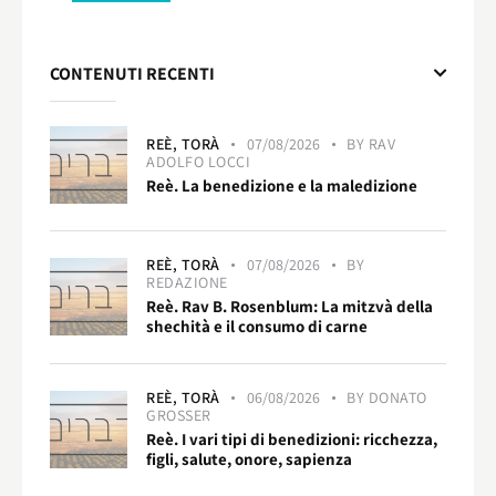
CONTENUTI RECENTI
REÈ,
TORÀ
07/08/2026
BY
RAV
ADOLFO LOCCI
Reè. La benedizione e la maledizione
REÈ,
TORÀ
07/08/2026
BY
REDAZIONE
Reè. Rav B. Rosenblum: La mitzvà della
shechità e il consumo di carne
REÈ,
TORÀ
06/08/2026
BY
DONATO
GROSSER
Reè. I vari tipi di benedizioni: ricchezza,
figli, salute, onore, sapienza