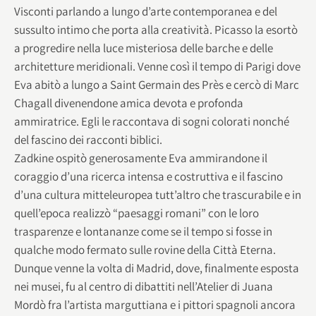
Visconti parlando a lungo d’arte contemporanea e del
sussulto intimo che porta alla creatività. Picasso la esortò
a progredire nella luce misteriosa delle barche e delle
architetture meridionali. Venne così il tempo di Parigi dove
Eva abitò a lungo a Saint Germain des Près e cercò di Marc
Chagall divenendone amica devota e profonda
ammiratrice. Egli le raccontava di sogni colorati nonché
del fascino dei racconti biblici.
Zadkine ospitò generosamente Eva ammirandone il
coraggio d’una ricerca intensa e costruttiva e il fascino
d’una cultura mitteleuropea tutt’altro che trascurabile e in
quell’epoca realizzò “paesaggi romani” con le loro
trasparenze e lontananze come se il tempo si fosse in
qualche modo fermato sulle rovine della Città Eterna.
Dunque venne la volta di Madrid, dove, finalmente esposta
nei musei, fu al centro di dibattiti nell’Atelier di Juana
Mordò fra l’artista marguttiana e i pittori spagnoli ancora