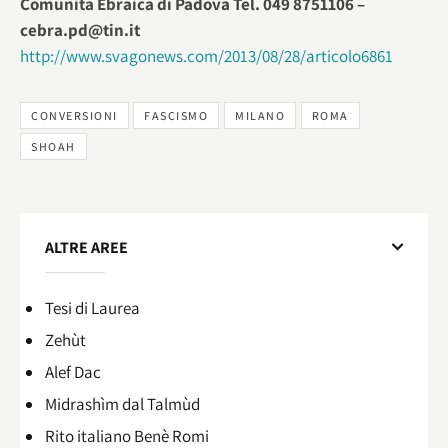
Comunità Ebraica di Padova Tel. 049 8751106 –
cebra.pd@tin.it
http://www.svagonews.com/2013/08/28/articolo6861
CONVERSIONI
FASCISMO
MILANO
ROMA
SHOAH
ALTRE AREE
Tesi di Laurea
Zehùt
Alef Dac
Midrashìm dal Talmùd
Rito italiano Benè Romi​