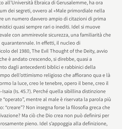
to all’Università Ebraica di Gerusalemme, ha ora
um dei segreti, ovvero al «Male primordiale nella
are un numero davvero ampio di citazioni di prima
stici quasi sempre rari o inediti. Idel si muove
ievale con ammirevole sicurezza, una familiarità che
 quarantennale. In effetti, il nucleo di
icolo del 1980, The Evil Thought of the Deity, avvio
 che è andato crescendo, si direbbe, quasi a
to dagli antecedenti biblici e rabbinici della
ampo dell’ottimismo religioso che affiorano qua e là
formo la luce, creo le tenebre, opero il bene, creo il
-Isaia (Is. 45.7). Perché quella sibillina distinzione
ne “operato”, mentre al male è riservata la parola più
to: “creare”? Non insegna forse la filosofia greca che
privazione? Ma ciò che Dio crea non può definirsi per
urosamente pieno. Idel s’appoggia alla definizione,