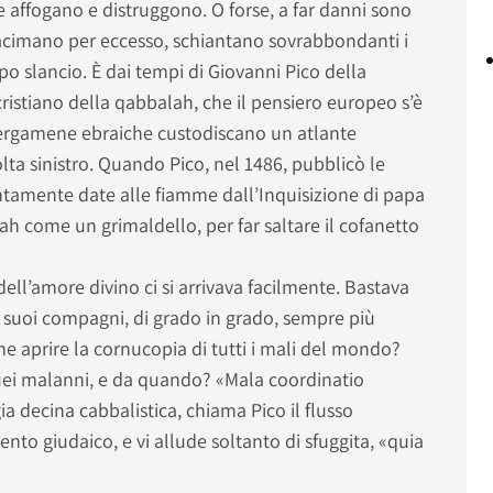
he affogano e distruggono. O forse, a far danni sono
tracimano per eccesso, schiantano sovrabbondanti i
po slancio. È dai tempi di Giovanni Pico della
ristiano della qabbalah, che il pensiero europeo s’è
pergamene ebraiche custodiscano un atlante
olta sinistro. Quando Pico, nel 1486, pubblicò le
ntamente date alle fiamme dall’Inquisizione di papa
ah come un grimaldello, per far saltare il cofanetto
dell’amore divino ci si arrivava facilmente. Bastava
i suoi compagni, di grado in grado, sempre più
e aprire la cornucopia di tutti i mali del mondo?
uei malanni, e da quando? «Mala coordinatio
ia decina cabbalistica, chiama Pico il flusso
to giudaico, e vi allude soltanto di sfuggita, «quia