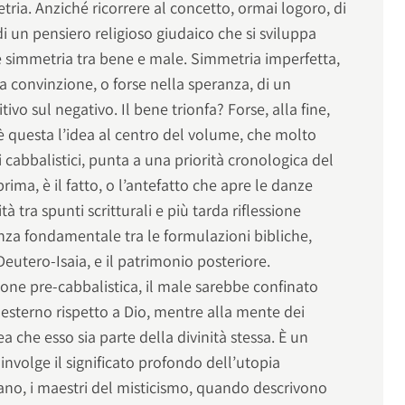
ria. Anziché ricorrere al concetto, ormai logoro, di
di un pensiero religioso giudaico che si sviluppa
e simmetria tra bene e male. Simmetria imperfetta,
 convinzione, o forse nella speranza, di un
ivo sul negativo. Il bene trionfa? Forse, alla fine,
è questa l’idea al centro del volume, che molto
ti cabbalistici, punta a una priorità cronologica del
rima, è il fatto, o l’antefatto che apre le danze
tà tra spunti scritturali e più tarda riflessione
enza fondamentale tra le formulazioni bibliche,
eutero-Isaia, e il patrimonio posteriore.
zione pre-cabbalistica, il male sarebbe confinato
re esterno rispetto a Dio, mentre alla mente dei
ea che esso sia parte della divinità stessa. È un
nvolge il significato profondo dell’utopia
lano, i maestri del misticismo, quando descrivono