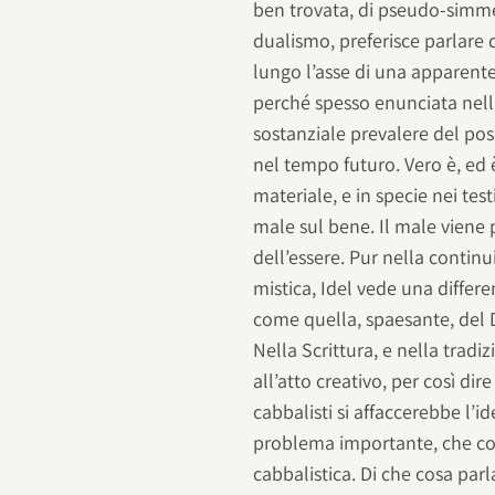
ben trovata, di pseudo-simmet
dualismo, preferisce parlare 
lungo l’asse di una apparent
perché spesso enunciata nella
sostanziale prevalere del posit
nel tempo futuro. Vero è, ed 
materiale, e in specie nei tes
male sul bene. Il male viene p
dell’essere. Pur nella continui
mistica, Idel vede una differ
come quella, spaesante, del D
Nella Scrittura, e nella tradi
all’atto creativo, per così di
cabbalisti si affaccerebbe l’id
problema importante, che coi
cabbalistica. Di che cosa par