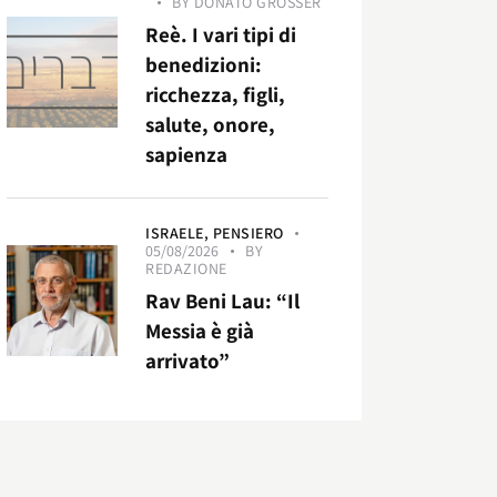
BY
DONATO GROSSER
Reè. I vari tipi di
benedizioni:
ricchezza, figli,
salute, onore,
sapienza
ISRAELE,
PENSIERO
05/08/2026
BY
REDAZIONE
Rav Beni Lau: “Il
Messia è già
arrivato”