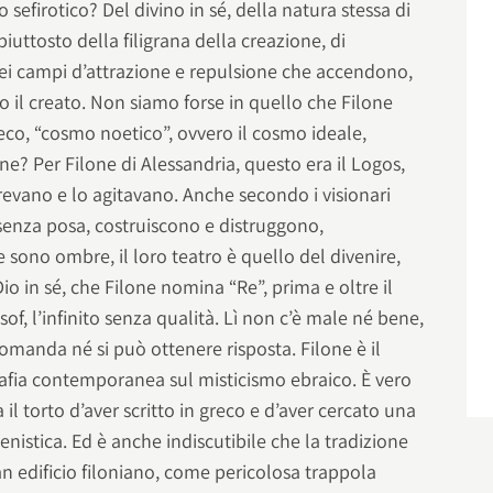
 sefirotico? Del divino in sé, della natura stessa di
iuttosto della filigrana della creazione, di
dei campi d’attrazione e repulsione che accendono,
 il creato. Non siamo forse in quello che Filone
o, “cosmo noetico”, ovvero il cosmo ideale,
e? Per Filone di Alessandria, questo era il Logos,
revano e lo agitavano. Anche secondo i visionari
 senza posa, costruiscono e distruggono,
 sono ombre, il loro teatro è quello del divenire,
 Dio in sé, che Filone nomina “Re”, prima e oltre il
sof, l’infinito senza qualità. Lì non c’è male né bene,
omanda né si può ottenere risposta. Filone è il
rafia contemporanea sul misticismo ebraico. È vero
 il torto d’aver scritto in greco e d’aver cercato una
nistica. Ed è anche indiscutibile che la tradizione
ran edificio filoniano, come pericolosa trappola