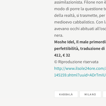
assimilazionista. Filone non è
modo di porre la questione te
della realtà, si trasmette, p
medioevo cabbalistico. Con la
avevano occhi abituati all’os
nera.
Moshe Idel, Il male primordi
perfettibilità, traduzione di 
412, € 32
© Riproduzione riservata
http://www.ilsole24ore.com/
145159.shtml?uuid=ADrTmI
KABBALÀ
MILANO