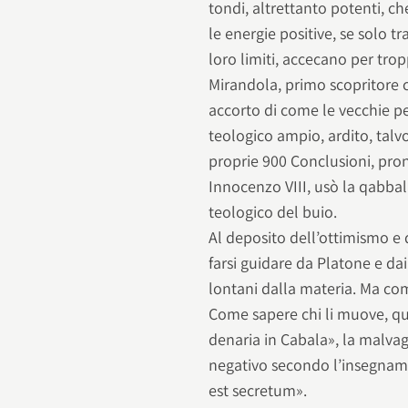
tondi, altrettanto potenti, c
le energie positive, se solo 
loro limiti, accecano per trop
Mirandola, primo scopritore c
accorto di come le vecchie 
teologico ampio, ardito, talv
proprie 900 Conclusioni, pro
Innocenzo VIII, usò la qabbal
teologico del buio.
Al deposito dell’ottimismo e 
farsi guidare da Platone e da
lontani dalla materia. Ma com
Come sapere chi li muove, q
denaria in Cabala», la malvag
negativo secondo l’insegnamen
est secretum».