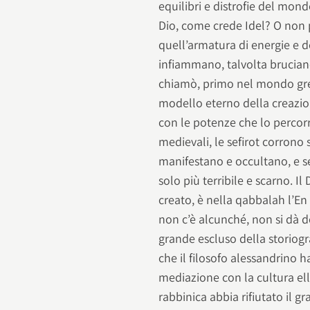
equilibri e distrofie del mondo
Dio, come crede Idel? O non p
quell’armatura di energie e 
infiammano, talvolta bruciano
chiamò, primo nel mondo grec
modello eterno della creazion
con le potenze che lo percor
medievali, le sefirot corrono
manifestano e occultano, e se
solo più terribile e scarno. Il
creato, è nella qabbalah l’En 
non c’è alcunché, non si dà d
grande escluso della storiog
che il filosofo alessandrino ha
mediazione con la cultura elle
rabbinica abbia rifiutato il g