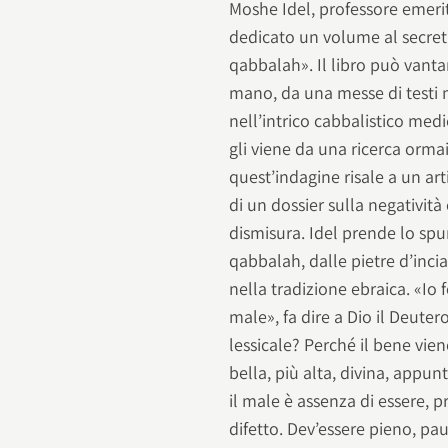
Moshe Idel, professore emeri
dedicato un volume al secret
qabbalah». Il libro può vant
mano, da una messe di testi mi
nell’intrico cabbalistico med
gli viene da una ricerca ormai
quest’indagine risale a un art
di un dossier sulla negatività
dismisura. Idel prende lo spun
qabbalah, dalle pietre d’inci
nella tradizione ebraica. «Io 
male», fa dire a Dio il Deutero
lessicale? Perché il bene vie
bella, più alta, divina, appun
il male è assenza di essere, 
difetto. Dev’essere pieno, pa