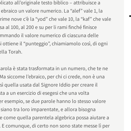
icato all’originale testo biblico – attribuisce a
 ebraico un valore numerico. La “alef” vale 1, la
ime nove c’è la “yod” che vale 10, la “kaf” che vale
ssa al 100, al 200 e su per li rami finché finisce
sommando il valore numerico di ciascuna delle
 ottiene il “punteggio”, chiamiamolo così, di ogni
lla Torah.
parola è stata trasformata in un numero, che te ne
Ma siccome l’ebraico, per chi ci crede, non è una
sì quella usata dal Signore Iddio per creare il
a a un esercizio di esegesi che una volta
Per esempio, se due parole hanno lo stesso valore
siano tra loro imparentate, e allora bisogna
pire come quella parentela algebrica possa aiutare a
so. E comunque, di certo non sono state messe lì per