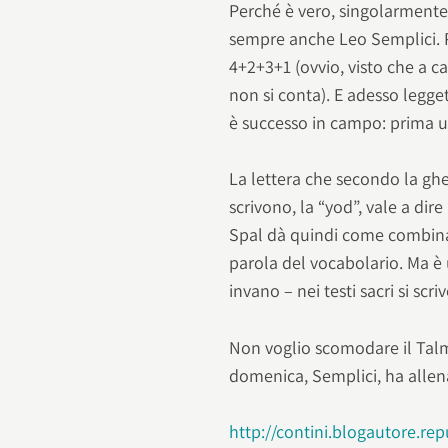
Perché è vero, singolarmente 
sempre anche Leo Semplici. 
4+2+3+1 (ovvio, visto che a cal
non si conta). E adesso legg
è successo in campo: prima un
La lettera che secondo la ghe
scrivono, la “yod”, vale a dir
Spal dà quindi come combina
parola del vocabolario. Ma è
invano – nei testi sacri si scr
Non voglio scomodare il Talm
domenica, Semplici, ha allen
http://contini.blogautore.re