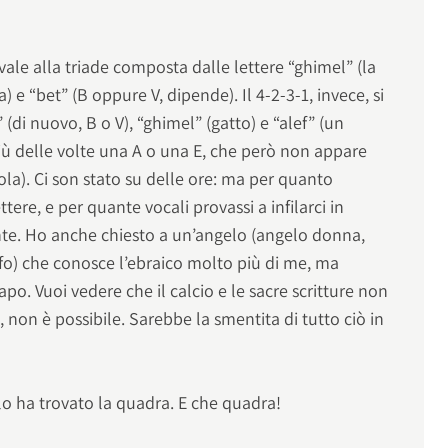
ale alla triade composta dalle lettere “ghimel” (la
a) e “bet” (B oppure V, dipende). Il 4-2-3-1, invece, si
” (di nuovo, B o V), “ghimel” (gatto) e “alef” (un
più delle volte una A o una E, che però non appare
ola). Ci son stato su delle ore: ma per quanto
tere, e per quante vocali provassi a infilarci in
nte. Ho anche chiesto a un’angelo (angelo donna,
ofo) che conosce l’ebraico molto più di me, ma
o. Vuoi vedere che il calcio e le sacre scritture non
non è possibile. Sarebbe la smentita di tutto ciò in
gelo ha trovato la quadra. E che quadra!