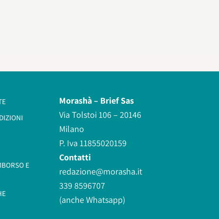
Morashà –
Brief Sas
TE
Via Tolstoi 106 – 20146
DIZIONI
Milano
P. Iva 11855020159
Contatti
IMBORSO E
redazione@morasha.it
339 8596707
HE
(anche Whatsapp)