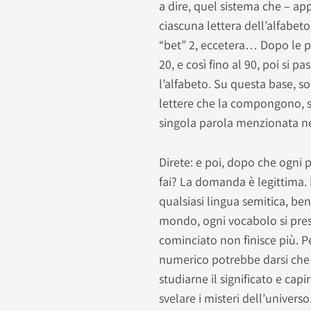
a dire, quel sistema che – appl
ciascuna lettera dell’alfabeto
“bet” 2, eccetera… Dopo le pr
20, e così fino al 90, poi si pa
l’alfabeto. Su questa base, 
lettere che la compongono, si
singola parola menzionata ne
Direte: e poi, dopo che ogni 
fai? La domanda è legittima. 
qualsiasi lingua semitica, ben
mondo, ogni vocabolo si prest
cominciato non finisce più. 
numerico potrebbe darsi che 
studiarne il significato e ca
svelare i misteri dell’univer