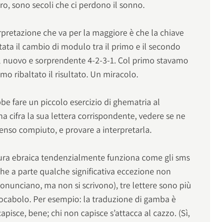
loro, sono secoli che ci perdono il sonno.
rpretazione che va per la maggiore è che la chiave
stata il cambio di modulo tra il primo e il secondo
l nuovo e sorprendente 4-2-3-1. Col primo stavamo
o ribaltato il risultato. Un miracolo.
be fare un piccolo esercizio di ghematria al
na cifra la sua lettera corrispondente, vedere se ne
senso compiuto, e provare a interpretarla.
tura ebraica tendenzialmente funziona come gli sms
che a parte qualche significativa eccezione non
ronunciano, ma non si scrivono), tre lettere sono più
 vocabolo. Per esempio: la traduzione di gamba è
 capisce, bene; chi non capisce s’attacca al cazzo. (Sì,