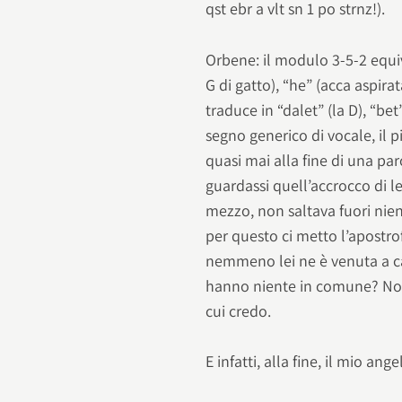
qst ebr a vlt sn 1 po strnz!).
Orbene: il modulo 3-5-2 equiv
G di gatto), “he” (acca aspirat
traduce in “dalet” (la D), “bet
segno generico di vocale, il 
quasi mai alla fine di una par
guardassi quell’accrocco di let
mezzo, non saltava fuori nie
per questo ci metto l’apostr
nemmeno lei ne è venuta a cap
hanno niente in comune? No, 
cui credo.
E infatti, alla fine, il mio an