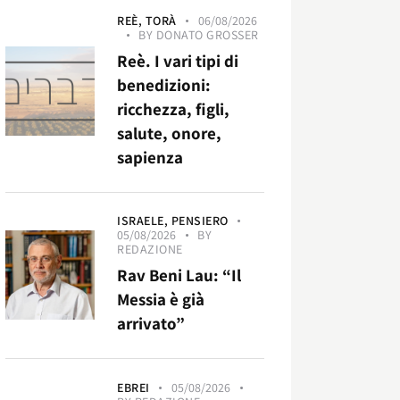
REÈ,
TORÀ
06/08/2026
BY
DONATO GROSSER
Reè. I vari tipi di
benedizioni:
ricchezza, figli,
salute, onore,
sapienza
ISRAELE,
PENSIERO
05/08/2026
BY
REDAZIONE
Rav Beni Lau: “Il
Messia è già
arrivato”
EBREI
05/08/2026