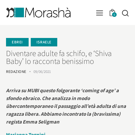
0
EBREI
ISRAELE
Diventare adulte fa schifo, e ‘Shiva
Baby’ lo racconta benissimo
REDAZIONE
09/06/2021
Arriva su MUBI questo folgorante ‘coming of age’ a
sfondo ebraico. Che analizza in modo
übercontemporaneo il passaggio all’età adulta di una
ragazza libera. Abbiamo incontrato la (bravissima)
regista Emma Seligman
Marianna Tognini