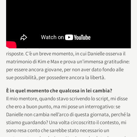
Sicuramente. Alla sua età devi fare i conti con il panico,
che deriva dal non sapere di preciso cosa farai in futuro,
chi sarai, quale sarà il tuo posto nel mondo. Il punto è che
poi da adulto capisci che tutta questa ansia è inutile: a
volte sei esattamente dove devi essere, non devi per forza
avere un piano prestabilito, è normale ed è ok non avere le
risposte. C’è un breve momento, in cui Danielle osserva il
matrimonio di Kim e Max e prova un’immensa gratitudine:
per essere ancora giovane, per non aver dato fondo alle
sue possibilità, per possedere ancora la libertà.
È in quel momento che qualcosa in lei cambia?
Il mio mentore, quando stavo scrivendo lo script, mi disse
che ero a buon punto, ma mi pose un interrogativo: se
Danielle non cambia nell’arco di questa giornata, perché la
stiamo guardando? Una volta circoscritto il contesto, mi
sono resa conto che sarebbe stato necessario un