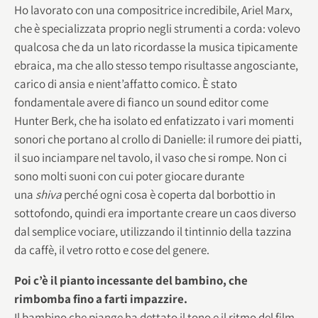
Ho lavorato con una compositrice incredibile, Ariel Marx,
che è specializzata proprio negli strumenti a corda: volevo
qualcosa che da un lato ricordasse la musica tipicamente
ebraica, ma che allo stesso tempo risultasse angosciante,
carico di ansia e nient’affatto comico. È stato
fondamentale avere di fianco un sound editor come
Hunter Berk, che ha isolato ed enfatizzato i vari momenti
sonori che portano al crollo di Danielle: il rumore dei piatti,
il suo inciampare nel tavolo, il vaso che si rompe. Non ci
sono molti suoni con cui poter giocare durante
una
shiva
perché ogni cosa è coperta dal borbottio in
sottofondo, quindi era importante creare un caos diverso
dal semplice vociare, utilizzando il tintinnio della tazzina
da caffè, il vetro rotto e cose del genere.
Poi c’è il pianto incessante del bambino, che
rimbomba fino a farti impazzire.
Il bambino che piange ha dettato il tono e il ritmo del film.