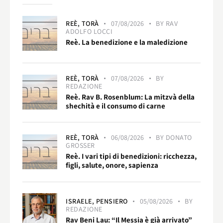
REÈ,
TORÀ
07/08/2026
BY
RAV
ADOLFO LOCCI
Reè. La benedizione e la maledizione
REÈ,
TORÀ
07/08/2026
BY
REDAZIONE
Reè. Rav B. Rosenblum: La mitzvà della
shechità e il consumo di carne
REÈ,
TORÀ
06/08/2026
BY
DONATO
GROSSER
Reè. I vari tipi di benedizioni: ricchezza,
figli, salute, onore, sapienza
ISRAELE,
PENSIERO
05/08/2026
BY
REDAZIONE
Rav Beni Lau: “Il Messia è già arrivato”