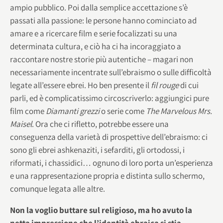
ampio pubblico. Poi dalla semplice accettazione s’è
passati alla passione: le persone hanno cominciato ad
amare e a ricercare film e serie focalizzati su una
determinata cultura, e ciò ha ci ha incoraggiato a
raccontare nostre storie più autentiche – magari non
necessariamente incentrate sull’ebraismo o sulle difficoltà
legate all’essere ebrei. Ho ben presente il
fil rouge
di cui
parli, ed è complicatissimo circoscriverlo: aggiungici pure
film come
Diamanti grezzi
o serie come
The Marvelous Mrs.
Maisel
. Ora che ci rifletto, potrebbe essere una
conseguenza della varietà di prospettive dell’ebraismo: ci
sono gli ebrei ashkenaziti, i sefarditi, gli ortodossi, i
riformati, i chassidici… ognuno di loro porta un’esperienza
e una rappresentazione propria e distinta sullo schermo,
comunque legata alle altre.
Non la voglio buttare sul religioso, ma ho avuto la
netta impressione che l’identità ebraica si stia