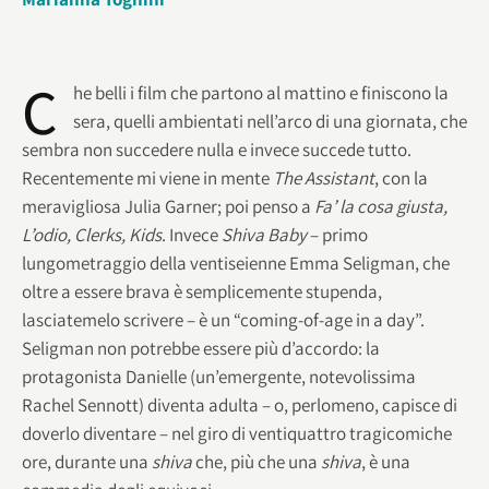
C
he belli i film che partono al mattino e finiscono la
sera, quelli ambientati nell’arco di una giornata, che
sembra non succedere nulla e invece succede tutto.
Recentemente mi viene in mente
The Assistant
, con la
meravigliosa Julia Garner; poi penso a
Fa’ la cosa giusta,
L’odio, Clerks, Kids
. Invece
Shiva Baby
– primo
lungometraggio della ventiseienne Emma Seligman, che
oltre a essere brava è semplicemente stupenda,
lasciatemelo scrivere – è un “coming-of-age in a day”.
Seligman non potrebbe essere più d’accordo: la
protagonista Danielle (un’emergente, notevolissima
Rachel Sennott) diventa adulta – o, perlomeno, capisce di
doverlo diventare – nel giro di ventiquattro tragicomiche
ore, durante una
shiva
che, più che una
shiva
, è una