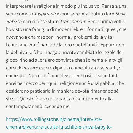
interpretare la religione in modo più inclusivo. Pensa a una
serie come
Transparent
: io non avrei mai potuto fare
Shiva
Baby
se non ci fosse stato
Transparent
! Per la prima volta
ho visto una famiglia di moderni ebrei riformati, queer, che
avevano a che fare con i normali problemi della vita:
l’ebraismo era sì parte della loro quotidianità, eppure non
la definiva. Ciò ha innegabilmente cambiato le regole del
gioco: fino ad allora ero convinta che al cinema e in tv gli
ebrei dovessero essere dipinti o come ultra-osservanti, o
come atei. Non è così, non dev’essere così: ci sono tanti
ebrei nel mezzo per i quali religione non è una gabbia, che
desiderano praticarla in maniera devota rimanendo sé
stessi. Questo è la vera capacità d’adattamento alla
contemporaneità, secondo me.
https://www.rollingstone.it/cinema/interviste-
cinema/diventare-adulte-fa-schifo-e-shiva-baby-lo-