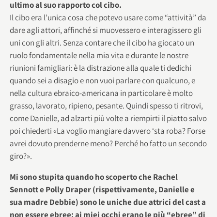
ultimo al suo rapporto col cibo.
Il cibo era l’unica cosa che potevo usare come “attività” da
dare agli attori, affinché si muovessero e interagissero gli
uni con gli altri. Senza contare che il cibo ha giocato un
ruolo fondamentale nella mia vita e durante le nostre
riunioni famigliari: è la distrazione alla quale ti dedichi
quando sei a disagio e non vuoi parlare con qualcuno, e
nella cultura ebraico-americana in particolare è molto
grasso, lavorato, ripieno, pesante. Quindi spesso ti ritrovi,
come Danielle, ad alzarti più volte a riempirti il piatto salvo
poi chiederti «La voglio mangiare davvero ‘sta roba? Forse
avrei dovuto prenderne meno? Perché ho fatto un secondo
giro?».
Mi sono stupita quando ho scoperto che Rachel
Sennott e Polly Draper (rispettivamente, Danielle e
sua madre Debbie) sono le uniche due attrici del cast a
non essere ebree: ai miei occhi erano le più “ebree” di