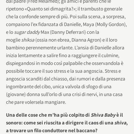
dal padre (Fred Melamed); gli amici e parenti che le
ripetono «Quanto sei dimagrita?»; il trambusto generale
che la confonde sempre di più. Poi sulla scena, a sorpresa,
compaiono l’ex fidanzata di Danielle, Maya (Molly Gordon),
e lo
sugar daddy
Max (Danny Deferrari) con la
moglie
shiksa
(ossia non ebrea, Dianna Agron) e il loro
bambino perennemente urlante. L’ansia di Danielle allora
inizia lentamente a salire fino a raggiungere il culmine,
dispiegandosi in modo così palpabile che osservandola è
possibile toccare il suo stress e la sua angoscia. Stress e
angoscia scanditi dal chiasso, dai rumori e dalla presenza
ingombrante del cibo, unica valvola di sfogo di una
(giovane) donna sull’orlo di una crisi di nervi, in una casa
che pare volersela mangiare.
Una delle cose che m’ha più colpito di
Shiva Baby
è il
sonoro: come sei riuscita a dirigere il caos di una
shiva
,
a trovare un filo conduttore nel baccano?