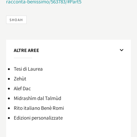
racconta-benissimo/563783/#Part5
SHOAH
ALTRE AREE
Tesi di Laurea
Zehùt
Alef Dac
Midrashìm dal Talmùd
Rito italiano Benè Romi​
Edizioni personalizzate