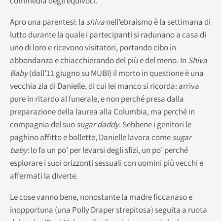
commedia degli equivoci.
Apro una parentesi: la
shiva
nell’ebraismo è la settimana di
lutto durante la quale i partecipanti si radunano a casa di
uno di loro e ricevono visitatori, portando cibo in
abbondanza e chiacchierando del più e del meno. In
Shiva
Baby
(dall’11 giugno su MUBI) il morto in questione è una
vecchia zia di Danielle, di cui lei manco si ricorda: arriva
pure in ritardo al funerale, e non perché presa dalla
preparazione della laurea alla Columbia, ma perché in
compagnia del suo
sugar daddy
. Sebbene i genitori le
paghino affitto e bollette, Danielle lavora come
sugar
baby
: lo fa un po’ per levarsi degli sfizi, un po’ perché
esplorare i suoi orizzonti sessuali con uomini più vecchi e
affermati la diverte.
Le cose vanno bene, nonostante la madre ficcanaso e
inopportuna (una Polly Draper strepitosa) seguita a ruota