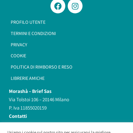
PROFILO UTENTE
TERMINI E CONDIZIONI
PRIVACY
COOKIE
POLITICA DI RIMBORSO E RESO
LIBRERIE AMICHE
Morashà –
Brief Sas
Via Tolstoi 106 – 20146 Milano
P. Iva 11855020159
Contatti
redazione@morasha.it
339 8596707
Usiamo i cookie sul nostro sito per assicurarvi la migliore