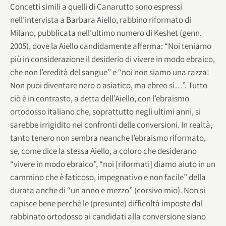
Concetti simili a quelli di Canarutto sono espressi
nell’intervista a Barbara Aiello, rabbino riformato di
Milano, pubblicata nell’ultimo numero di Keshet (genn.
2005), dove la Aiello candidamente afferma: “Noi teniamo
più in considerazione il desiderio di vivere in modo ebraico,
che non l’eredità del sangue” e “noi non siamo una razza!
Non puoi diventare nero o asiatico, ma ebreo sì…”. Tutto
ciò è in contrasto, a detta dell’Aiello, con l’ebraismo
ortodosso italiano che, soprattutto negli ultimi anni, si
sarebbe irrigidito nei confronti delle conversioni. In realtà,
tanto tenero non sembra neanche l’ebraismo riformato,
se, come dice la stessa Aiello, a coloro che desiderano
“vivere in modo ebraico”, “noi [riformati] diamo aiuto in un
cammino che è faticoso, impegnativo e non facile” della
durata anche di “un anno e mezzo” (corsivo mio). Non si
capisce bene perché le (presunte) difficoltà imposte dal
rabbinato ortodosso ai candidati alla conversione siano