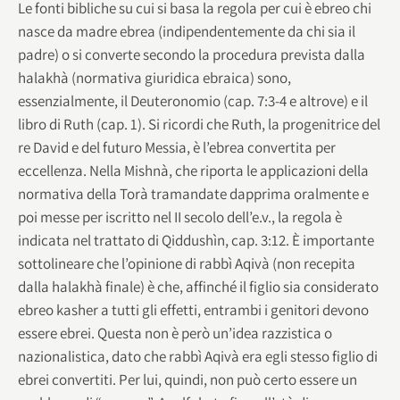
Le fonti bibliche su cui si basa la regola per cui è ebreo chi
nasce da madre ebrea (indipendentemente da chi sia il
padre) o si converte secondo la procedura prevista dalla
halakhà (normativa giuridica ebraica) sono,
essenzialmente, il Deuteronomio (cap. 7:3-4 e altrove) e il
libro di Ruth (cap. 1). Si ricordi che Ruth, la progenitrice del
re David e del futuro Messia, è l’ebrea convertita per
eccellenza. Nella Mishnà, che riporta le applicazioni della
normativa della Torà tramandate dapprima oralmente e
poi messe per iscritto nel II secolo dell’e.v., la regola è
indicata nel trattato di Qiddushìn, cap. 3:12. È importante
sottolineare che l’opinione di rabbì Aqivà (non recepita
dalla halakhà finale) è che, affinché il figlio sia considerato
ebreo kasher a tutti gli effetti, entrambi i genitori devono
essere ebrei. Questa non è però un’idea razzistica o
nazionalistica, dato che rabbì Aqivà era egli stesso figlio di
ebrei convertiti. Per lui, quindi, non può certo essere un