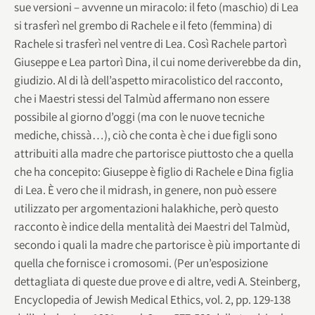
sue versioni – avvenne un miracolo: il feto (maschio) di Lea
si trasferì nel grembo di Rachele e il feto (femmina) di
Rachele si trasferì nel ventre di Lea. Così Rachele partorì
Giuseppe e Lea partorì Dina, il cui nome deriverebbe da din,
giudizio. Al di là dell’aspetto miracolistico del racconto,
che i Maestri stessi del Talmùd affermano non essere
possibile al giorno d’oggi (ma con le nuove tecniche
mediche, chissà…), ciò che conta è che i due figli sono
attribuiti alla madre che partorisce piuttosto che a quella
che ha concepito: Giuseppe è figlio di Rachele e Dina figlia
di Lea. È vero che il midrash, in genere, non può essere
utilizzato per argomentazioni halakhiche, però questo
racconto è indice della mentalità dei Maestri del Talmùd,
secondo i quali la madre che partorisce è più importante di
quella che fornisce i cromosomi. (Per un’esposizione
dettagliata di queste due prove e di altre, vedi A. Steinberg,
Encyclopedia of Jewish Medical Ethics, vol. 2, pp. 129-138