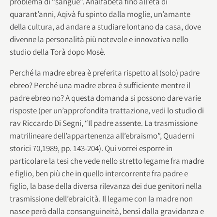
problema di “sangue”. Analfabeta fino all’età di
quarant’anni, Aqivà fu spinto dalla moglie, un’amante
della cultura, ad andare a studiare lontano da casa, dove
divenne la personalità più notevole e innovativa nello
studio della Torà dopo Mosè.
Perché la madre ebrea è preferita rispetto al (solo) padre
ebreo? Perché una madre ebrea è sufficiente mentre il
padre ebreo no? A questa domanda si possono dare varie
risposte (per un’approfondita trattazione, vedi lo studio di
rav Riccardo Di Segni, “Il padre assente. La trasmissione
matrilineare dell’appartenenza all’ebraismo”, Quaderni
storici 70,1989, pp. 143-204). Qui vorrei esporre in
particolare la tesi che vede nello stretto legame fra madre
e figlio, ben più che in quello intercorrente fra padre e
figlio, la base della diversa rilevanza dei due genitori nella
trasmissione dell’ebraicità. Il legame con la madre non
nasce però dalla consanguineità, bensì dalla gravidanza e