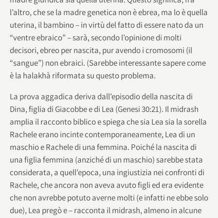
l’altro, che se la madre genetica non è ebrea, ma lo è quella
uterina, il bambino – in virtù del fatto di essere nato da un
“ventre ebraico” – sarà, secondo l’opinione di molti
decisori, ebreo per nascita, pur avendo i cromosomi (il
“sangue”) non ebraici. (Sarebbe interessante sapere come
è la halakhà riformata su questo problema.
La prova aggadica deriva dall’episodio della nascita di
Dina, figlia di Giacobbe e di Lea (Genesi 30:21). Il midrash
amplia il racconto biblico e spiega che sia Lea sia la sorella
Rachele erano incinte contemporaneamente, Lea di un
maschio e Rachele di una femmina. Poiché la nascita di
una figlia femmina (anziché di un maschio) sarebbe stata
considerata, a quell’epoca, una ingiustizia nei confronti di
Rachele, che ancora non aveva avuto figli ed era evidente
che non avrebbe potuto averne molti (e infatti ne ebbe solo
due), Lea pregò e – racconta il midrash, almeno in alcune