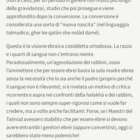
della gravidanza), studio che poi prosegue e viene
approfondito dopo la conversione. La conversione è
considerata una sorta di “nuova nascita” (nel linguaggio
talmudico, gher ke-qatàn she-nolàd damè).
Questa è la visione ebraica cosiddetta ortodossa. La razza
e i quarti di sangue non c’entrano niente.
Paradossalmente, un’agevolazione dei rabbini, ossia
l’ammettere che per essere ebrei basta la sola madre ebrea
senza la necessità che lo sia anche il padre (proprio perché
il sangue non è rilevante), si è rivelata un motivo di critica
ricorrente e aspra nei confronti della halakhà e dei rabbini,
i quali non sono sempre super-rigorosi come si vuole far
credere, ma a volte anche facilitanti. Forse, se i Maestri del
Talmùd avessero stabilito che per essere ebrei si devono
avere entrambi i genitori ebrei (oppure convertirsi), oggi ci
sarebbero state meno polemiche!