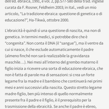
dell’ed. ebraica, 1991, e vol. 2, pp.577-580 della trad. inglese
curata da F. Rosner, Feldheim 2003; in ital., vedi un mio
articolo, “La tradizione ebraica: questione di genetica o di
educazione?”, Ha-Tikwà, ottobre 2000.
L’ebraicità è quindi sì una questione di nascita, ma non di
genetica. In termini medici, si potrebbe dire che è
“congenita”. Non conta il DNA (il “sangue”), ma il ventre da
cui si nasce, il che esclude automaticamente il padre
(almeno finché non sarà realizzabile la gravidanza
maschile…). Nei mesi all’interno del grembo materno il
figlio inizia a ricevere una sorta di educazione ebraica, che
non è fatta di parole ma di sensazioni: si crea un forte
legame fra la madre e il bambino che continuerà nei primi
mesi e anni successivi alla nascita. Questo stretto legame
madre-figlio, ben più intenso di quello normalmente
presente fra il padre e il figlio, è il prerequisito per la
trasmissione della ebraicità. Se anche il padre è ebreo,