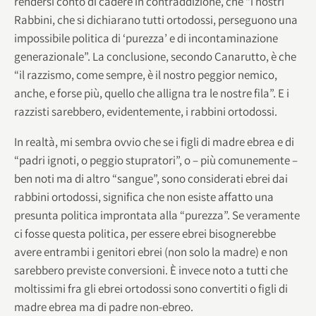
rendersi conto di cadere in contraddizione, che “i nostri
Rabbini, che si dichiarano tutti ortodossi, perseguono una
impossibile politica di ‘purezza’ e di incontaminazione
generazionale”. La conclusione, secondo Canarutto, è che
“il razzismo, come sempre, è il nostro peggior nemico,
anche, e forse più, quello che alligna tra le nostre fila”. E i
razzisti sarebbero, evidentemente, i rabbini ortodossi.
In realtà, mi sembra ovvio che se i figli di madre ebrea e di
“padri ignoti, o peggio stupratori”, o – più comunemente –
ben noti ma di altro “sangue”, sono considerati ebrei dai
rabbini ortodossi, significa che non esiste affatto una
presunta politica improntata alla “purezza”. Se veramente
ci fosse questa politica, per essere ebrei bisognerebbe
avere entrambi i genitori ebrei (non solo la madre) e non
sarebbero previste conversioni. È invece noto a tutti che
moltissimi fra gli ebrei ortodossi sono convertiti o figli di
madre ebrea ma di padre non-ebreo.