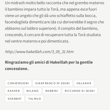
Un midrash molto bello racconta che nel grembo materno
il bambino impara tutta la Torà, ma appena esce fuori
viene un angelo che gli dà uno schiaffetto sulla bocca,
facendogliela dimenticare (da cui deriverebbe il segno che
abbiamo sul labbro superiore). Il compito del bambino,
crescendo, è cercare di recuperare tutta la Torà studiata
nel ventre materno e poi dimenticata.
http://www.hakeillah.com/3_05_31.htm
Ringraziamo gli amici di Hakeillah per la gentile
concessione.
CONVERSIONI
GIANFRANCO DI SEGNI
HALAKHÀ
KASHER
MILANO
RABBINI
RICCARDO DI SEGNI
SHABBAT
TALMUD