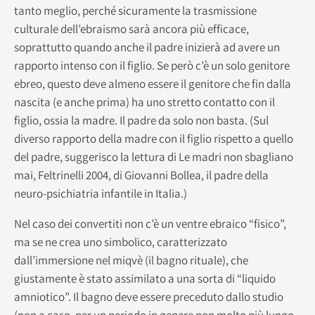
tanto meglio, perché sicuramente la trasmissione
culturale dell’ebraismo sarà ancora più efficace,
soprattutto quando anche il padre inizierà ad avere un
rapporto intenso con il figlio. Se però c’è un solo genitore
ebreo, questo deve almeno essere il genitore che fin dalla
nascita (e anche prima) ha uno stretto contatto con il
figlio, ossia la madre. Il padre da solo non basta. (Sul
diverso rapporto della madre con il figlio rispetto a quello
del padre, suggerisco la lettura di Le madri non sbagliano
mai, Feltrinelli 2004, di Giovanni Bollea, il padre della
neuro-psichiatria infantile in Italia.)
Nel caso dei convertiti non c’è un ventre ebraico “fisico”,
ma se ne crea uno simbolico, caratterizzato
dall’immersione nel miqvè (il bagno rituale), che
giustamente è stato assimilato a una sorta di “liquido
amniotico”. Il bagno deve essere preceduto dallo studio
(non a caso, per un periodo in genere non molto più lungo