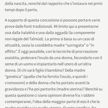
dalla nascita, nonché dal rapporto che s’instaura nei primi
tempi dopo il parto.
A supporto di questa concezione si possono portare varie
prove dalle fonti tradizionali. Mi limito qui a presentarne
una dalla halakhà e una dalla aggadà (la componente
non-legale del Talmùd). La prima si basa su un caso di
attualità, ossia la cosiddetta madre “surrogata” o “in
affitto”. È oggi possibile, con le tecniche di procreazione
assistita, prelevare l’ovulo da una donna, fecondarlo con il
seme di un uomo e impiantarlo nell’utero di un’altra
donna. Di chi sarà figlio il bambino? Della madre
“genetica” (quella che ha fornito l’ovulo, e quindi i
cromosomi) o della donna che ha portato avanti la
gravidanza e l’ha poi partorito (madre uterina)? Benché su
questa questione ci siano opinioni diverse fra i rabbini
contemporanei, l’idea della maggior parte di essi è che la
madre giuridica sia quella uterina. Questo significa, fra