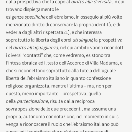
dalla prospettiva che fa capo al
diritto alla diversità
, in cui
trovano dispiegamento le
esigenze
specifiche
dell’ebraismo, in ossequio al più volte
menzionato diritto di conservare la propria identità, e di
vederla dagli altri rispettata21), e che interessa
soprattutto la libertà degli ebrei
uti singuli
; la prospettiva
del
diritto all’uguaglianza
, nel cui ambito vanno ricondotti
i diversi “contatti” che, come vedremo, esistono tra
l’intesa ebraica ed il testo dell’Accordo di Villa Madama, e
che si riconnettono soprattutto alla tutela dell’uguale
libertà dell’ebraismo italiano in quanto confessione
religiosa organizzata, mentre l’ultima – ma, non per
questo, meno importante – prospettiva, quella
della
partecipazione
, risulta dalla reciproca
sovrapposizione delle due precedenti, ma assume una
propria, autonoma connotazione, nel momento in cui si
venga a riconoscere il ruolo che l’ebraismo italiano può
avere, ed il contributo che può dare, al processo di