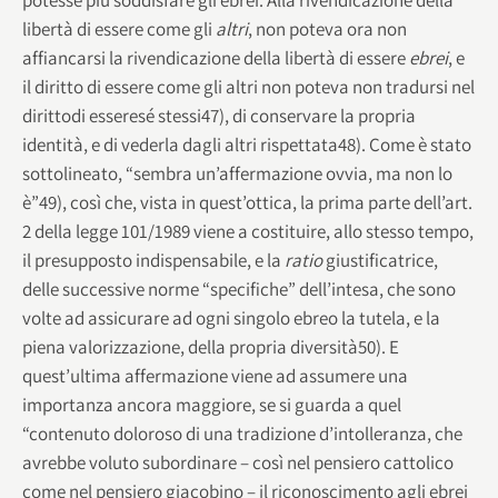
libertà di essere come gli
altri
, non poteva ora non
affiancarsi la rivendicazione della libertà di essere
ebrei
, e
il diritto di essere come gli altri non poteva non tradursi nel
dirittodi esseresé stessi47), di conservare la propria
identità, e di vederla dagli altri rispettata48). Come è stato
sottolineato, “sembra un’affermazione ovvia, ma non lo
è”49), così che, vista in quest’ottica, la prima parte dell’art.
2 della legge 101/1989 viene a costituire, allo stesso tempo,
il presupposto indispensabile, e la
ratio
giustificatrice,
delle successive norme “specifiche” dell’intesa, che sono
volte ad assicurare ad ogni singolo ebreo la tutela, e la
piena valorizzazione, della propria diversità50). E
quest’ultima affermazione viene ad assumere una
importanza ancora maggiore, se si guarda a quel
“contenuto doloroso di una tradizione d’intolleranza, che
avrebbe voluto subordinare – così nel pensiero cattolico
come nel pensiero giacobino – il riconoscimento agli ebrei