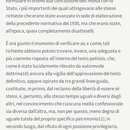
formulare in ordine alla conclusione dell’intesa con lo
Stato, i più importanti dei quali attingevano alle stesse
richieste che erano state avanzate in sede di elaborazione
della precedente normativa del 1930, ma che erano state,
all’epoca, quasi completamente disattese9).
È ora giunto il momento di verificare
se
, e
come
, tali
richieste abbiano potuto trovare, invece, una adeguata e
più coerente risposta all’interno del testo pattizio, che,
come è stato lucidamente rilevato da autorevole
dottrina10) ancora alla vigilia dell’approvazione del testo
definitivo, appare ispirato da tre grandi linee guida,
costituite,
in primis
, dal reclamo della libertà di essere sé
stessi, e, pertanto, allo stesso tempo uguali e diversi dagli
altri, nel convincimento che ciascuna realtà confessionale
sia diversa dall’altra, ma, non per questo, meno degna di
uguale tutela del proprio specifico patrimonio11); in
secondo luogo, dal rifiuto di ogni posizione privilegiaria,