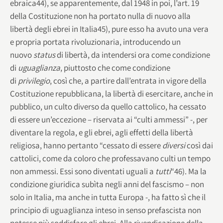
ebraica44), se apparentemente, dal 1948 in poi, l’art. 19
della Costituzione non ha portato nulla di nuovo alla
libertà degli ebrei in Italia45), pure esso ha avuto una vera
e propria portata rivoluzionaria, introducendo un
nuovo
status
di libertà, da intendersi ora come condizione
di
uguaglianza
, piuttosto che come condizione
di
privilegio
, così che, a partire dall’entrata in vigore della
Costituzione repubblicana, la libertà di esercitare, anche in
pubblico, un culto diverso da quello cattolico, ha cessato
di essere un’eccezione – riservata ai “culti ammessi” -, per
diventare la regola, e gli ebrei, agli effetti della libertà
religiosa, hanno pertanto “cessato di essere
diversi
così dai
cattolici, come da coloro che professavano culti un tempo
non ammessi. Essi sono diventati uguali a
tutti
“46). Ma la
condizione giuridica subìta negli anni del fascismo – non
solo in Italia, ma anche in tutta Europa -, ha fatto sì che il
principio di uguaglianza inteso in senso prefascista non
potesse più soddisfare gli ebrei. Alla rivendicazione della