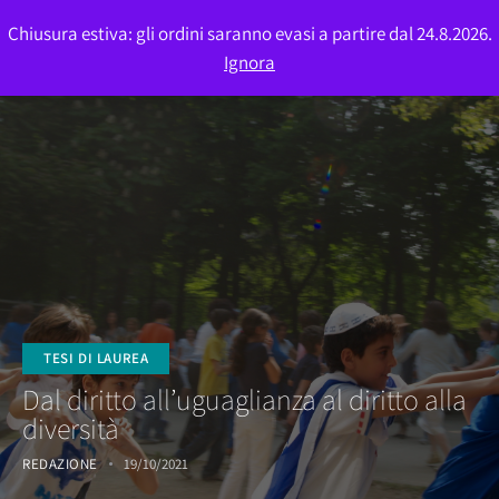
Chiusura estiva: gli ordini saranno evasi a partire dal 24.8.2026.
0
Ignora
TESI DI LAUREA
Dal diritto all’uguaglianza al diritto alla
diversità
REDAZIONE
19/10/2021