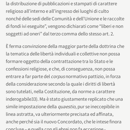
la distribuzione di pubblicazioni e stampati di carattere
religioso all’interno e all’ingresso dei luoghi di culto
nonché delle sedi delle Comunità e dell’Unione e le raccolte
di fondi ivi eseguite”, vengono dichiarati come “liberi e non
soggetti ad oneri” dal terzo comma dello stesso art. 2.
È ferma convinzione della maggior parte della dottrina che
la tematica delle libertà individuali e collettive non possa
formare oggetto della contrattazione tra lo Stato e le
confessioni religiose, e che, di conseguenza, non possa
entrare a far parte del
corpus
normativo pattizio, in forza
della considerazione secondo la quale i diritti di libertà
sono tutelati, nella Costituzione, da norme a carattere
inderogabile33). Ma è stato giustamente replicato che una
simile impostazione della
quaestio
, pur se ineccepibile in
linea astratta, va ulteriormente precisata ed affinata,
anche perché sia il nuovo Concordato, che le intese finora
concluse – e quella con gli ebrei non fa eccezione -,