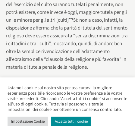
dell’esercizio del culto saranno tutelati penalmente, non
potrà esistere, come invece è oggi, maggiore tutela per gli
uni e minore per gli altri [culti]”75): non a caso, infatti, la
disposizione afferma che la parità di tutela del sentimento
religioso deve essere assicurata “senza discriminazioni tra
i cittadini e tra i culti”, mostrando, quindi, di andare ben
oltre la semplice rivendicazione dell’adattamento
all’ebraismo della “clausola della religione più favorita” in
materia di tutela penale della religione.
Su questa stessa linea, e sviluppando ulteriormente la
riflessione, è stato, anche autorevolmente, affermato che
Usiamo i cookie sul nostro sito per assicurarvi la migliore
esperienza possibile ricordando le vostre preferenze e le vostre
proprio la disposizione del quarto comma dell’art. 2 della
visite precedenti. Cliccando "Accetta tutti i cookie" si acconsente
legge 101/1989 avrebbe “eliminato la disparità della
all'uso di ogni cookie. Tuttavia si possono visitare le
impostazioni dei cookie per ottenere un consenso controllato.
normativa penale […] che tutelava il sentimento religioso
del culto di maggioranza e dei suoi fedeli in maniera più
Impostazione Cookie
Accetta tutti i cookie
grave rispetto a culti e fedeli di minoranza”76), così che gli
artt. 402-405 e 724 cod. pen. andrebbero oggi letti – in