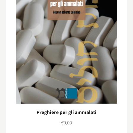
Preghiere per gli ammalati
€
9,00