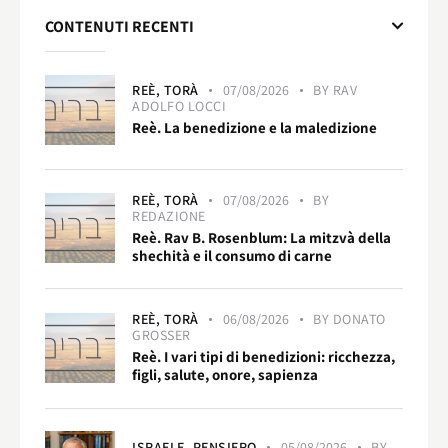
CONTENUTI RECENTI
REÈ,
TORÀ
07/08/2026
BY
RAV
ADOLFO LOCCI
Reè. La benedizione e la maledizione
REÈ,
TORÀ
07/08/2026
BY
REDAZIONE
Reè. Rav B. Rosenblum: La mitzvà della
shechità e il consumo di carne
REÈ,
TORÀ
06/08/2026
BY
DONATO
GROSSER
Reè. I vari tipi di benedizioni: ricchezza,
figli, salute, onore, sapienza
ISRAELE,
PENSIERO
05/08/2026
BY