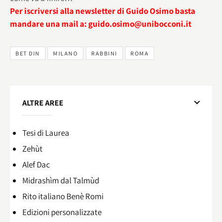
Per iscriversi alla newsletter di Guido Osimo basta
mandare una mail a: guido.osimo@unibocconi.it
BET DIN
MILANO
RABBINI
ROMA
ALTRE AREE
Tesi di Laurea
Zehùt
Alef Dac
Midrashìm dal Talmùd
Rito italiano Benè Romi​
Edizioni personalizzate