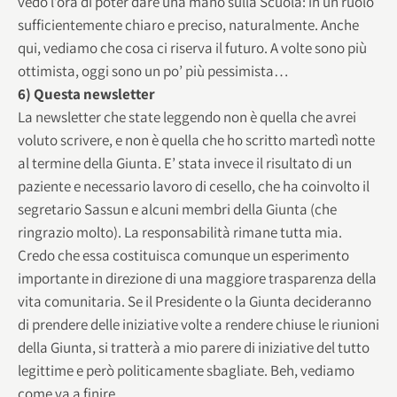
vedo l’ora di poter dare una mano sulla Scuola: in un ruolo
sufficientemente chiaro e preciso, naturalmente. Anche
qui, vediamo che cosa ci riserva il futuro. A volte sono più
ottimista, oggi sono un po’ più pessimista…
6) Questa newsletter
La newsletter che state leggendo non è quella che avrei
voluto scrivere, e non è quella che ho scritto martedì notte
al termine della Giunta. E’ stata invece il risultato di un
paziente e necessario lavoro di cesello, che ha coinvolto il
segretario Sassun e alcuni membri della Giunta (che
ringrazio molto). La responsabilità rimane tutta mia.
Credo che essa costituisca comunque un esperimento
importante in direzione di una maggiore trasparenza della
vita comunitaria. Se il Presidente o la Giunta decideranno
di prendere delle iniziative volte a rendere chiuse le riunioni
della Giunta, si tratterà a mio parere di iniziative del tutto
legittime e però politicamente sbagliate. Beh, vediamo
come va a finire…