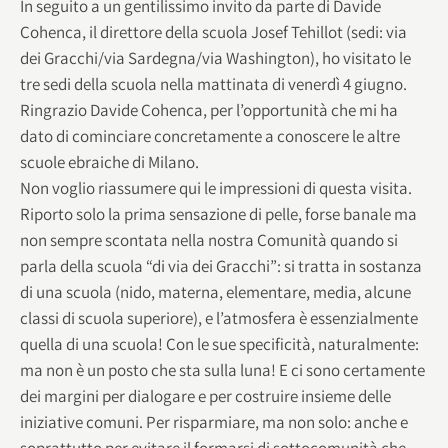
In seguito a un gentilissimo invito da parte di Davide
Cohenca, il direttore della scuola Josef Tehillot (sedi: via
dei Gracchi/via Sardegna/via Washington), ho visitato le
tre sedi della scuola nella mattinata di venerdì 4 giugno.
Ringrazio Davide Cohenca, per l’opportunità che mi ha
dato di cominciare concretamente a conoscere le altre
scuole ebraiche di Milano.
Non voglio riassumere qui le impressioni di questa visita.
Riporto solo la prima sensazione di pelle, forse banale ma
non sempre scontata nella nostra Comunità quando si
parla della scuola “di via dei Gracchi”: si tratta in sostanza
di una scuola (nido, materna, elementare, media, alcune
classi di scuola superiore), e l’atmosfera è essenzialmente
quella di una scuola! Con le sue specificità, naturalmente:
ma non è un posto che sta sulla luna! E ci sono certamente
dei margini per dialogare e per costruire insieme delle
iniziative comuni. Per risparmiare, ma non solo: anche e
soprattutto per evitare il formarsi di sottocomunità che