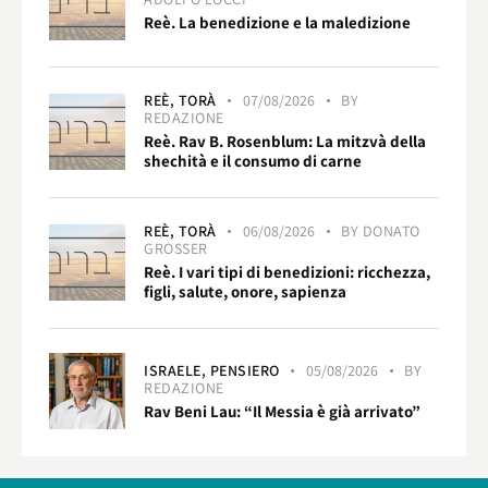
Reè. La benedizione e la maledizione
REÈ,
TORÀ
07/08/2026
BY
REDAZIONE
Reè. Rav B. Rosenblum: La mitzvà della
shechità e il consumo di carne
REÈ,
TORÀ
06/08/2026
BY
DONATO
GROSSER
Reè. I vari tipi di benedizioni: ricchezza,
figli, salute, onore, sapienza
ISRAELE,
PENSIERO
05/08/2026
BY
REDAZIONE
Rav Beni Lau: “Il Messia è già arrivato”