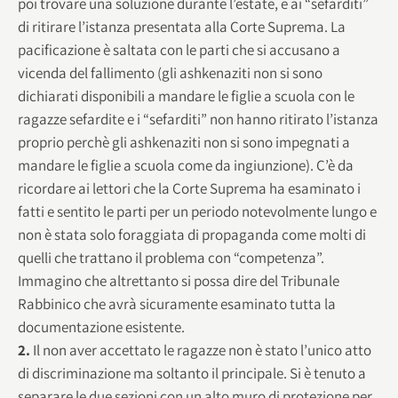
poi trovare una soluzione durante l’estate, e ai “sefarditi”
di ritirare l’istanza presentata alla Corte Suprema. La
pacificazione è saltata con le parti che si accusano a
vicenda del fallimento (gli ashkenaziti non si sono
dichiarati disponibili a mandare le figlie a scuola con le
ragazze sefardite e i “sefarditi” non hanno ritirato l’istanza
proprio perchè gli ashkenaziti non si sono impegnati a
mandare le figlie a scuola come da ingiunzione). C’è da
ricordare ai lettori che la Corte Suprema ha esaminato i
fatti e sentito le parti per un periodo notevolmente lungo e
non è stata solo foraggiata di propaganda come molti di
quelli che trattano il problema con “competenza”.
Immagino che altrettanto si possa dire del Tribunale
Rabbinico che avrà sicuramente esaminato tutta la
documentazione esistente.
2.
Il non aver accettato le ragazze non è stato l’unico atto
di discriminazione ma soltanto il principale. Si è tenuto a
separare le due sezioni con un alto muro di protezione per