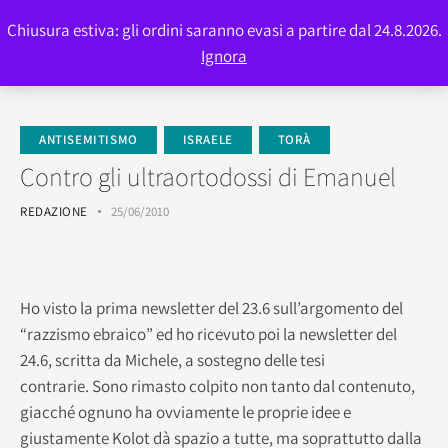
Chiusura estiva: gli ordini saranno evasi a partire dal 24.8.2026.
0
Ignora
ANTISEMITISMO
ISRAELE
TORÀ
Contro gli ultraortodossi di Emanuel
REDAZIONE
25/06/2010
Ho visto la prima newsletter del 23.6 sull’argomento del
“razzismo ebraico” ed ho ricevuto poi la newsletter del
24.6, scritta da Michele, a sostegno delle tesi
contrarie. Sono rimasto colpito non tanto dal contenuto,
giacché ognuno ha ovviamente le proprie idee e
giustamente Kolot dà spazio a tutte, ma soprattutto dalla