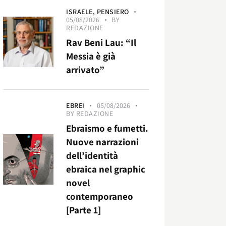
ISRAELE,
PENSIERO
05/08/2026
BY
REDAZIONE
Rav Beni Lau: “Il
Messia è già
arrivato”
EBREI
05/08/2026
BY
REDAZIONE
Ebraismo e fumetti.
Nuove narrazioni
dell’identità
ebraica nel graphic
novel
contemporaneo
[Parte 1]