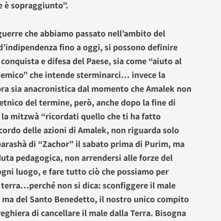
e è sopraggiunto”.
 guerre che abbiamo passato nell’ambito del
 d’indipendenza fino a oggi, si possono definire
 conquista e difesa del Paese, sia come “aiuto al
nemico” che intende sterminarci… invece la
ra sia anacronistica dal momento che Amalek non
etnico del termine, però, anche dopo la fine di
a mitzwà “ricordati quello che ti ha fatto
icordo delle azioni di Amalek, non riguarda solo
 parashà di “Zachor” il sabato prima di Purim, ma
uta pedagogica, non arrendersi alle forze del
gni luogo, e fare tutto ciò che possiamo per
la terra…perché non si dica: sconfiggere il male
 ma del Santo Benedetto, il nostro unico compito
preghiera di cancellare il male dalla Terra. Bisogna