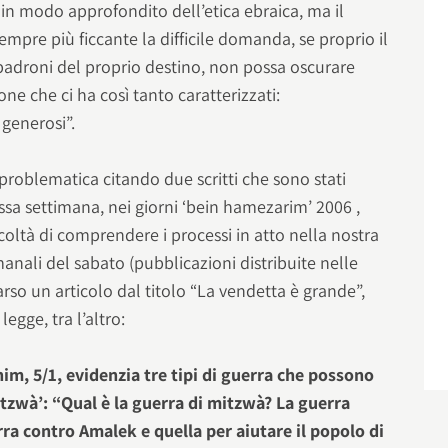
in modo approfondito dell’etica ebraica, ma il
empre più ficcante la difficile domanda, se proprio il
, padroni del proprio destino, non possa oscurare
e che ci ha così tanto caratterizzati:
generosi”.
roblematica citando due scritti che sono stati
essa settimana, nei giorni ‘bein hamezarim’ 2006 ,
icoltà di comprendere i processi in atto nella nostra
imanali del sabato (pubblicazioni distribuite nelle
rso un articolo dal titolo “La vendetta è grande”,
legge, tra l’altro:
m, 5/1, evidenzia tre tipi di guerra che possono
itzwà’: “Qual è la guerra di mitzwà? La guerra
erra contro Amalek e quella per aiutare il popolo di