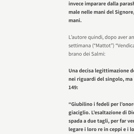
invece imparare dalla parash
male nelle mani del Signore,
mani.
L’autore quindi, dopo aver an
settimana (“Mattot”) “Vendica i 
brano dei Salmi:
Una decisa legittimazione d
nei riguardi del singolo, ma
149:
“Giubilino i fedeli per l’ono
giaciglio. L’esaltazione di D
spada a due tagli, per far ve
legare i loro re in ceppi e i 