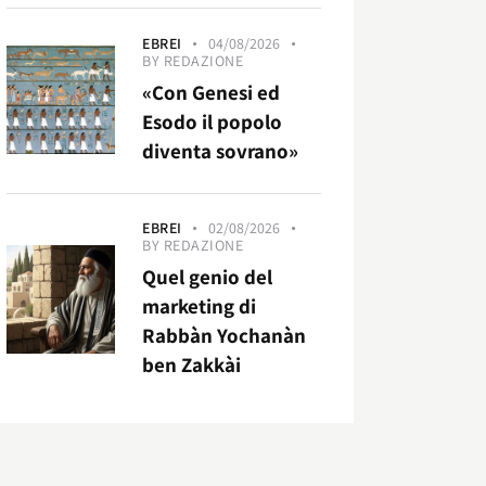
EBREI
04/08/2026
BY
REDAZIONE
«Con Genesi ed
Esodo il popolo
diventa sovrano»
EBREI
02/08/2026
BY
REDAZIONE
Quel genio del
marketing di
Rabbàn Yochanàn
ben Zakkài