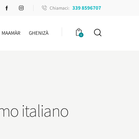
339 8596707
Chiamaci:
MAAMÀR
GHENIZÀ
0
mo italiano