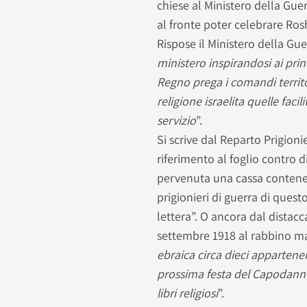
chiese al Ministero della Guer
al fronte poter celebrare Ros
Rispose il Ministero della Gue
ministero inspirandosi ai princ
Regno prega i comandi territor
religione israelita quelle faci
servizio
”.
Si scrive dal Reparto Prigioni
riferimento al foglio contro di
pervenuta una cassa contenete
prigionieri di guerra di ques
lettera”. O ancora dal distac
settembre 1918 al rabbino m
ebraica circa dieci appartene
prossima festa del Capodanno 
libri religiosi
”.