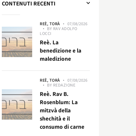
CONTENUTI RECENTI
REÈ,
TORÀ
07/08/2026
BY
RAV ADOLFO
LOCCI
Reè. La
benedizione e la
maledizione
REÈ,
TORÀ
07/08/2026
BY
REDAZIONE
Reè. Rav B.
Rosenblum: La
mitzvà della
shechità e il
consumo di carne