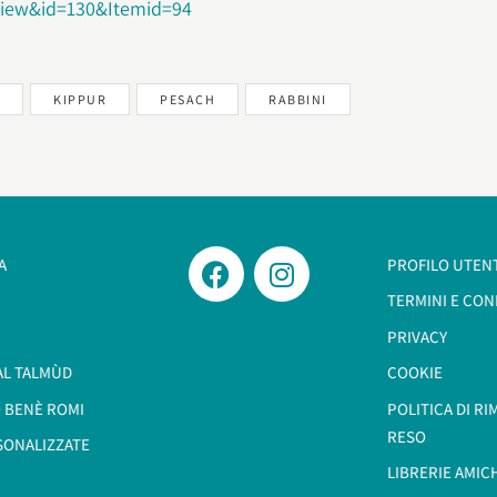
iew&id=130&Itemid=94
E
KIPPUR
PESACH
RABBINI
A
PROFILO UTEN
TERMINI E CON
PRIVACY
AL TALMÙD
COOKIE
 BENÈ ROMI​
POLITICA DI R
RESO
SONALIZZATE
LIBRERIE AMIC