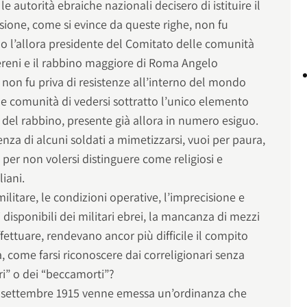
e autorità ebraiche nazionali decisero di istituire il
isione, come si evince da queste righe, non fu
no l’allora presidente del Comitato delle comunità
Sereni e il rabbino maggiore di Roma Angelo
ti non fu priva di resistenze all’interno del mondo
une comunità di vedersi sottratto l’unico elemento
ra del rabbino, presente già allora in numero esiguo.
nza di alcuni soldati a mimetizzarsi, vuoi per paura,
o per non volersi distinguere come religiosi e
liani.
militare, le condizioni operative, l’imprecisione e
 disponibili dei militari ebrei, la mancanza di mezzi
effettuare, rendevano ancor più difficile il compito
a, come farsi riconoscere dai correligionari senza
ri” o dei “beccamorti”?
 28 settembre 1915 venne emessa un’ordinanza che