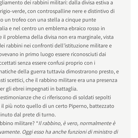
igliamento dei rabbini militari: dalla divisa estiva a
rigio-verde, con controspalline nere e distintivo di
to un trofeo con una stella a cinque punte
alia e nel centro un emblema ebraico rosso in
 il problema della divisa non era marginale, vista
 rabbini nei confronti dell’istituzione militare e
 dovevano in primo luogo essere riconosciuti dai
ccettati senza essere confusi proprio con i
atiche della guerra tuttavia dimostrarono presto, e
ti scettici, che il rabbino militare era una presenza
r gli ebrei impegnati in battaglia.
stimonianze che ci riferiscono di soldati sepolti
i, il più noto quello di un certo Piperno, battezzato
inuto dal prete di turno.
abbino militare? “
Il rabbino, è vero, normalmente è
vamente. Oggi esso ha anche funzioni di ministro di