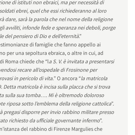
ione di istituti non ebraici, ma per necessità di
oldati ebrei, quel che essi richiederanno al loro
rà dare, sarà la parola che nel nome della religione
gli avviliti, infonde fede e speranza nei deboli, porge
le del pensiero di Dio e dell’eternità
.”
 testimonianze di famiglie che fanno appello ai
ino per una sepoltura ebraica, o altre in cui, ad
 di Roma chiede che “l
a S. V. è invitata a presentarsi
endosi recare all’ospedale di Frosinone per
trovasi in pericolo di vita.
” O ancora “
la matricola
. Detta matricola è incisa sulla placca che si trova
tata sulla sua tomba…. Mi è oltremodo doloroso
te riposa sotto l’emblema della religione cattolica
”.
tà pregasi disporre per invio rabbino militare presso
tato richiesto da ufficiale governante infermo
”.
n’istanza del rabbino di Firenze Margulies che