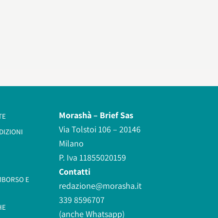
Morashà –
Brief Sas
TE
Via Tolstoi 106 – 20146
DIZIONI
Milano
P. Iva 11855020159
Contatti
IMBORSO E
redazione@morasha.it
339 8596707
HE
(anche Whatsapp)