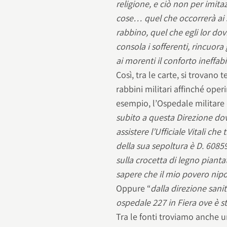
religione, e ciò non per imitaz
cose… quel che occorrerà ai s
rabbino, quel che egli lor dov
consola i sofferenti, rincuora 
ai morenti il conforto ineffabi
Così, tra le carte, si trovano
rabbini militari affinché oper
esempio, l’Ospedale militare
subito a questa Direzione dov
assistere l’Ufficiale Vitali che 
della sua sepoltura è D. 60859
sulla crocetta di legno pian
sapere che il mio povero nipo
Oppure “
dalla direzione sani
ospedale 227 in Fiera ove è s
Tra le fonti troviamo anche u