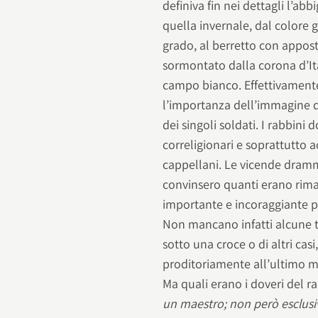
definiva fin nei dettagli l’abb
quella invernale, dal colore g
grado, al berretto con appos
sormontato dalla corona d’It
campo bianco. Effettivamente
l’importanza dell’immagine dei
dei singoli soldati. I rabbini
correligionari e soprattutto a
cappellani. Le vicende dramm
convinsero quanti erano rimas
importante e incoraggiante pe
Non mancano infatti alcune te
sotto una croce o di altri cas
proditoriamente all’ultimo m
Ma quali erano i doveri del r
un maestro; non però esclusi