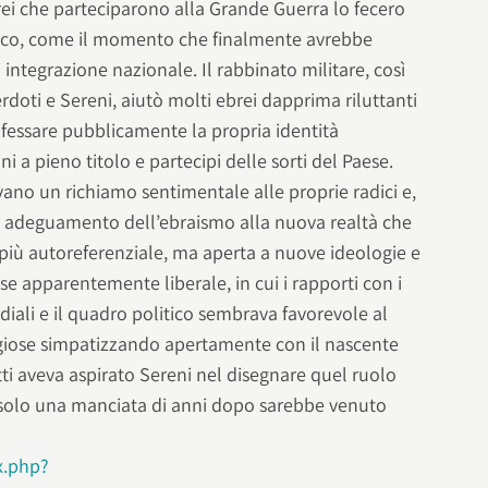
ebrei che parteciparono alla Grande Guerra lo fecero
tico, come il momento che finalmente avrebbe
 integrazione nazionale. Il rabbinato militare, così
oti e Sereni, aiutò molti ebrei dapprima riluttanti
ofessare pubblicamente la propria identità
ini a pieno titolo e partecipi delle sorti del Paese.
avano un richiamo sentimentale alle proprie radici e,
ile adeguamento dell’ebraismo alla nuova realtà che
più autoreferenziale, ma aperta a nuove ideologie e
ese apparentemente liberale, in cui i rapporti con i
rdiali e il quadro politico sembrava favorevole al
igiose simpatizzando apertamente con il nascente
tti aveva aspirato Sereni nel disegnare quel ruolo
 solo una manciata di anni dopo sarebbe venuto
x.php?