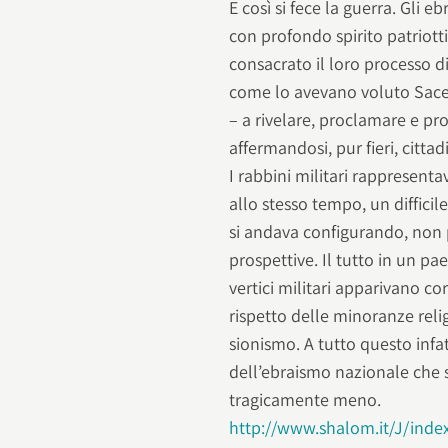
E così si fece la guerra. Gli 
con profondo spirito patriot
consacrato il loro processo di
come lo avevano voluto Sacerd
– a rivelare, proclamare e pr
affermandosi, pur fieri, cittad
I rabbini militari rappresent
allo stesso tempo, un diffic
si andava configurando, non 
prospettive. Il tutto in un pa
vertici militari apparivano co
rispetto delle minoranze rel
sionismo. A tutto questo infa
dell’ebraismo nazionale che
tragicamente meno.
http://www.shalom.it/J/inde