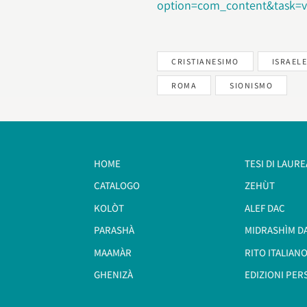
option=com_content&task=v
CRISTIANESIMO
ISRAEL
ROMA
SIONISMO
HOME
TESI DI LAURE
CATALOGO
ZEHÙT
KOLÒT
ALEF DAC
PARASHÀ
MIDRASHÌM D
MAAMÀR
RITO ITALIANO
GHENIZÀ
EDIZIONI PER