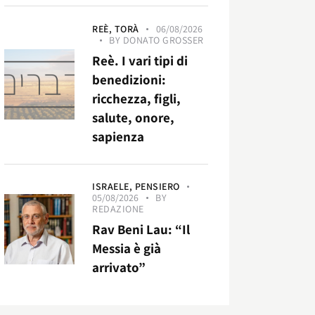
REÈ,
TORÀ
06/08/2026
BY
DONATO GROSSER
Reè. I vari tipi di
benedizioni:
ricchezza, figli,
salute, onore,
sapienza
ISRAELE,
PENSIERO
05/08/2026
BY
REDAZIONE
Rav Beni Lau: “Il
Messia è già
arrivato”