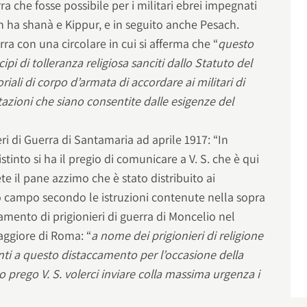
ra che fosse possibile per i militari ebrei impegnati
h ha shanà e Kippur, e in seguito anche Pesach.
rra con una circolare in cui si afferma che “
questo
ipi di tolleranza religiosa sanciti dallo Statuto del
iali di corpo d’armata di accordare ai militari di
litazioni che siano consentite dalle esigenze del
eri di Guerra di Santamaria ad aprile 1917: “In
stinto si ha il pregio di comunicare a V. S. che è qui
 il pane azzimo che è stato distribuito ai
to campo secondo le istruzioni contenute nella sopra
camento di prigionieri di guerra di Moncelio nel
aggiore di Roma: “
a nome dei prigionieri di religione
nti a questo distaccamento per l’occasione della
prego V. S. volerci inviare colla massima urgenza i