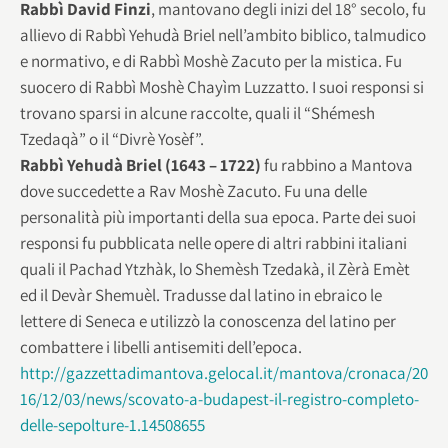
Rabbì David Finzi
, mantovano degli inizi del 18° secolo, fu
allievo di Rabbì Yehudà Briel nell’ambito biblico, talmudico
e normativo, e di Rabbì Moshè Zacuto per la mistica. Fu
suocero di Rabbì Moshè Chayìm Luzzatto. I suoi responsi si
trovano sparsi in alcune raccolte, quali il “Shémesh
Tzedaqà” o il “Divrè Yosèf”.
Rabbì Yehudà Briel (1643 – 1722)
fu rabbino a Mantova
dove succedette a Rav Moshè Zacuto. Fu una delle
personalità più importanti della sua epoca. Parte dei suoi
responsi fu pubblicata nelle opere di altri rabbini italiani
quali il Pachad Ytzhàk, lo Shemèsh Tzedakà, il Zèrà Emèt
ed il Devàr Shemuèl. Tradusse dal latino in ebraico le
lettere di Seneca e utilizzò la conoscenza del latino per
combattere i libelli antisemiti dell’epoca.
http://gazzettadimantova.gelocal.it/mantova/cronaca/20
16/12/03/news/scovato-a-budapest-il-registro-completo-
delle-sepolture-1.14508655