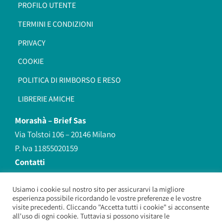
PROFILO UTENTE
TERMINI E CONDIZIONI
PRIVACY
COOKIE
POLITICA DI RIMBORSO E RESO
LIBRERIE AMICHE
Morashà –
Brief Sas
Via Tolstoi 106 – 20146 Milano
P. Iva 11855020159
Contatti
redazione@morasha.it
339 8596707
Usiamo i cookie sul nostro sito per assicurarvi la migliore
esperienza possibile ricordando le vostre preferenze e le vostre
(anche Whatsapp)
visite precedenti. Cliccando "Accetta tutti i cookie" si acconsente
all'uso di ogni cookie. Tuttavia si possono visitare le