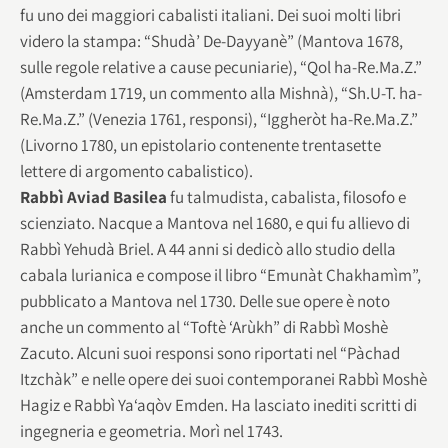
fu uno dei maggiori cabalisti italiani. Dei suoi molti libri
videro la stampa: “Shudà’ De-Dayyanè” (Mantova 1678,
sulle regole relative a cause pecuniarie), “Qol ha-Re.Ma.Z.”
(Amsterdam 1719, un commento alla Mishnà), “Sh.U-T. ha-
Re.Ma.Z.” (Venezia 1761, responsi), “Iggheròt ha-Re.Ma.Z.”
(Livorno 1780, un epistolario contenente trentasette
lettere di argomento cabalistico).
Rabbì Aviad Basilea
fu talmudista, cabalista, filosofo e
scienziato. Nacque a Mantova nel 1680, e qui fu allievo di
Rabbì Yehudà Briel. A 44 anni si dedicò allo studio della
cabala lurianica e compose il libro “Emunàt Chakhamìm”,
pubblicato a Mantova nel 1730. Delle sue opere è noto
anche un commento al “Toftè ‘Arùkh” di Rabbì Moshè
Zacuto. Alcuni suoi responsi sono riportati nel “Pàchad
Itzchàk” e nelle opere dei suoi contemporanei Rabbì Moshè
Hagiz e Rabbì Ya‘aqòv Emden. Ha lasciato inediti scritti di
ingegneria e geometria. Morì nel 1743.