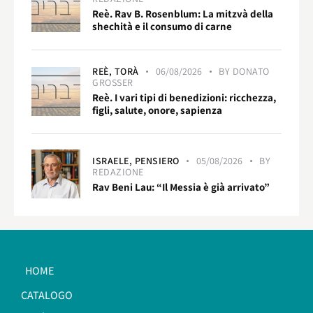
Reè. Rav B. Rosenblum: La mitzvà della
shechità e il consumo di carne
REÈ,
TORÀ
06/08/2026
BY
DONATO
GROSSER
Reè. I vari tipi di benedizioni: ricchezza,
figli, salute, onore, sapienza
ISRAELE,
PENSIERO
05/08/2026
BY
REDAZIONE
Rav Beni Lau: “Il Messia è già arrivato”
HOME
CATALOGO