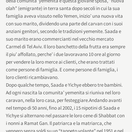
della comunita’ yemenita e questa giovane sposa, “nuova
olah” (emigrante) in terra santa dopo secoli in cui la sua
famiglia aveva vissuto nello Yemen, inizio’ una nuova vita
con suo marito, dividendo una parte del carvan con i suoi
anziani genitori, secondo le tradizioni yemenite. Saada e
suo marito erano commercianti nel vecchio mercato
Carmel di Tel Aviv. Il loro banchetto della frutta era sempre
il piu’ affollato, perche’ i due lavoravano 10 ore al giorno
per vendere la loro merce ai clienti, che erano trattati
come persone di famiglia. E come persone di famiglia, i
loro clienti ricambiavano.
Dopo qualche tempo, Saada e Yichye ebbero tre bambini.
Ad ogni nascita la comunita’ yemenita si riuniva nel loro
caravan, nella loro casa, per festeggiare.Andando avanti
nel tempo di 50 anni, fino al 2002, i 15 nipotini di Saada e
Yichye si alternano nel passare le loro cene di Shabbat con
i nonni a Ramat Gan. Il patriarca e la matriarca, che
vennero senza soldi su un “tappeto volante” nel 1951 e nel