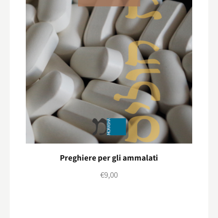
Preghiere per gli ammalati
€
9,00