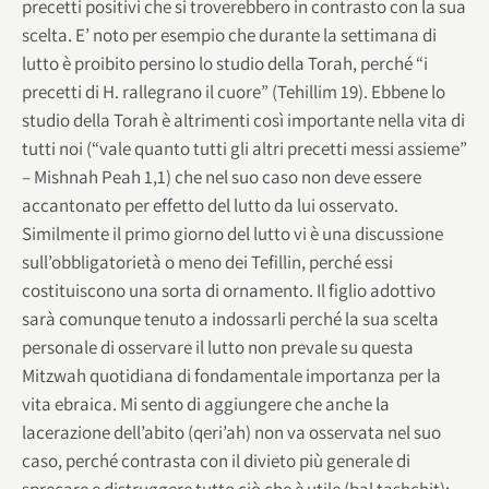
precetti positivi che si troverebbero in contrasto con la sua
scelta. E’ noto per esempio che durante la settimana di
lutto è proibito persino lo studio della Torah, perché “i
precetti di H. rallegrano il cuore” (Tehillim 19). Ebbene lo
studio della Torah è altrimenti così importante nella vita di
tutti noi (“vale quanto tutti gli altri precetti messi assieme”
– Mishnah Peah 1,1) che nel suo caso non deve essere
accantonato per effetto del lutto da lui osservato.
Similmente il primo giorno del lutto vi è una discussione
sull’obbligatorietà o meno dei Tefillin, perché essi
costituiscono una sorta di ornamento. Il figlio adottivo
sarà comunque tenuto a indossarli perché la sua scelta
personale di osservare il lutto non prevale su questa
Mitzwah quotidiana di fondamentale importanza per la
vita ebraica. Mi sento di aggiungere che anche la
lacerazione dell’abito (qeri’ah) non va osservata nel suo
caso, perché contrasta con il divieto più generale di
sprecare e distruggere tutto ciò che è utile (bal tashchit):