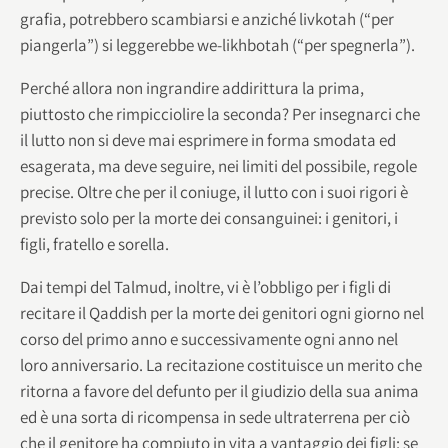
grafia, potrebbero scambiarsi e anziché livkotah (“per
piangerla”) si leggerebbe we-likhbotah (“per spegnerla”).
Perché allora non ingrandire addirittura la prima,
piuttosto che rimpicciolire la seconda? Per insegnarci che
il lutto non si deve mai esprimere in forma smodata ed
esagerata, ma deve seguire, nei limiti del possibile, regole
precise. Oltre che per il coniuge, il lutto con i suoi rigori è
previsto solo per la morte dei consanguinei: i genitori, i
figli, fratello e sorella.
Dai tempi del Talmud, inoltre, vi è l’obbligo per i figli di
recitare il Qaddish per la morte dei genitori ogni giorno nel
corso del primo anno e successivamente ogni anno nel
loro anniversario. La recitazione costituisce un merito che
ritorna a favore del defunto per il giudizio della sua anima
ed è una sorta di ricompensa in sede ultraterrena per ciò
che il genitore ha compiuto in vita a vantaggio dei figli: se