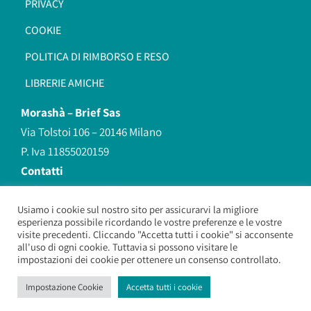
PRIVACY
COOKIE
POLITICA DI RIMBORSO E RESO
LIBRERIE AMICHE
Morashà –
Brief Sas
Via Tolstoi 106 – 20146 Milano
P. Iva 11855020159
Contatti
redazione@morasha.it
339 8596707
Usiamo i cookie sul nostro sito per assicurarvi la migliore
esperienza possibile ricordando le vostre preferenze e le vostre
(anche Whatsapp)
visite precedenti. Cliccando "Accetta tutti i cookie" si acconsente
all'uso di ogni cookie. Tuttavia si possono visitare le
impostazioni dei cookie per ottenere un consenso controllato.
Morashà – Brief Sas
– Copyright 2026. All Rights Reserved.
Impostazione Cookie
Accetta tutti i cookie