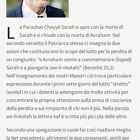
L
a Parashat Chayyè Sarah si apre con la morte di
Sarah e si chiude con la morte di Avraham. Nel
secondo versetto il Patriarca stesso ci insegna le due
azioni che costituiscono lo scopo del lutto per la perdita di
un congiunto: “e Avraham venne a commemorare (lispod)
Sarah e a piangerla (we-li-vkotah)” (Bereshit 23,2).
Nell’insegnamento dei nostri Maestri ciò trova particolare
espressione durante i primi sette giorni del lutto “stretto”
(avelut) in cui i dolenti si astengono da molte attività per
concentrare la propria attenzione sulla presa di coscienza
della perdita e sul rimpianto di chi non è più. Nella parola
we-livkotah la lettera kaf è scritta più piccola delle altre.
Secondo una spiegazione si vuole far così risaltare meglio
la bet precedente, altrimenti le due consonanti, simili per