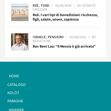
REÈ,
TORÀ
06/08/2026
BY
DONATO
GROSSER
Reè. I vari tipi di benedizioni: ricchezza,
figli, salute, onore, sapienza
ISRAELE,
PENSIERO
05/08/2026
BY
REDAZIONE
Rav Beni Lau: “Il Messia è già arrivato”
HOME
CATALOGO
KOLÒT
PARASHÀ
MAAMÀR