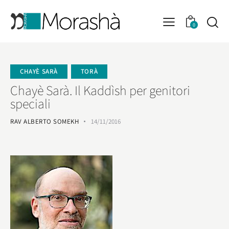
0
CHAYÈ SARÀ
TORÀ
Chayè Sarà. Il Kaddìsh per genitori
speciali
RAV ALBERTO SOMEKH
14/11/2016