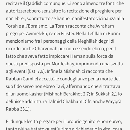
recitare il Qaddish comunque. Ci sono almeno tre fonti che
autorizzerebbero senz’altro la recitazione di preghiere per
non ebrei, soprattutto se hanno manifestato vicinanza alla
Torah e all’Ebraismo. La Torah racconta che Avraham
pregò per Avimelekh, re dei Filistei. Nella Tefillah di Purim
menzioniamo fra i personaggi della Meghillah degni di
ricordo anche Charvonah pur non essendo ebreo, per il
fatto che aveva fatto impiccare Haman sulla forca da
questi predisposta per Mordekhay, imprimendo una svolta
agli eventi (Est. 7,9). Infine la Mishnah ci racconta che
Rabban Gamliel accettò le condoglianze per la morte del
suo fido servo non ebreo Tavì, affermando che si trattava
di un uomo kasher (Mishnah Berakhot 2,7; in Sukkah 2,1 lo
definisce addirittura Talmid Chakham! Cfr. anche Wayqrà
Rabbà 33,1).
E’ dunque lecito pregare per il proprio genitore non ebreo,
tanto più se è stato quest’ultimo a richiederlo in vita, cosa