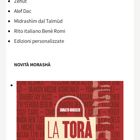
Zehùt
Alef Dac
Midrashìm dal Talmùd
Rito italiano Benè Romi​
Edizioni personalizzate
NOVITÀ MORASHÀ