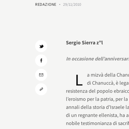
REDAZIONE
29/11/2010
Sergio Sierra z”l
In occasione dell’anniversa
L
a mizvà della Chanu
di Chanuccà, è legat
resistenza del popolo ebraic
l’eroismo per la patria, per l
annali della storia d’Israele 
di un regnante ellenista, ha
nobile testimonianza di sacrif