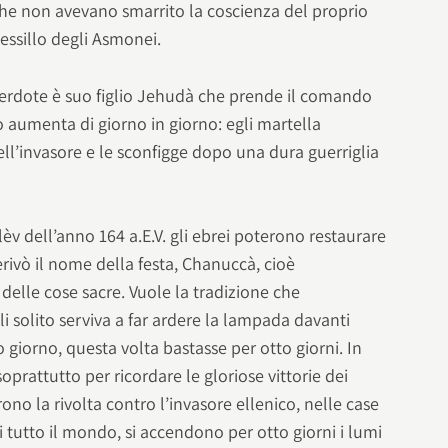
che non avevano smarrito la coscienza del proprio
vessillo degli Asmonei.
erdote è suo figlio Jehudà che prende il comando
 aumenta di giorno in giorno: egli martella
ll’invasore e le sconfigge dopo una dura guerriglia
lèv dell’anno 164 a.E.V. gli ebrei poterono restaurare
erivò il nome della festa, Chanuccà, cioè
 delle cose sacre. Vuole la tradizione che
li solito serviva a far ardere la lampada davanti
 giorno, questa volta bastasse per otto giorni. In
prattutto per ricordare le gloriose vittorie dei
ono la rivolta contro l’invasore ellenico, nelle case
 tutto il mondo, si accendono per otto giorni i lumi