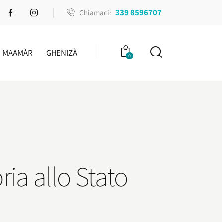
339 8596707
Chiamaci:
MAAMÀR
GHENIZÀ
0
ria allo Stato