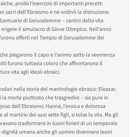
aiche, proibì l’esercizio di importanti precetti
libri sacri dell’Ebraismo e ne ordinò la distruzione.
 Santuario di Gerusalemme – centro della vita
i erigere il simulacro di Giove Olimpico. Nell’anno
a, furono offerti nel Tempio di Gerusalemme dei
 che piegarono il capo e l’animo sotto la veemenza
olti furono tuttavia coloro che affrontarono il
ura vita agli ideali ebraici.
ari nella storia del martirologio ebraico: Eleazar,
ì la morte piuttosto che trasgredire – sia pure in
ioso dell’Ebraismo; Hannà, l’eroica e dolorosa
l martirio dei suoi sette figli, si tolse la vita. Ma gli
bravano trasformarsi in tuoni forieri di un temporale
ro dignità umana anche gli uomini divennero leoni