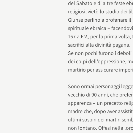
del Sabato e di altre feste ebr
religiosi, vietò lo studio dei 
Giunse perfino a profanare il
spirituale ebraica – facendov
167 a.E.V., per la prima volt
sacrifici alla divinità pagana.
Se non pochi furono i deboli
dei colpi dell’oppressione, m
martirio per assicurare imperit
Sono ormai personaggi leggend
vecchio di 90 anni, che prefer
apparenza – un precetto relig
madre che, dopo aver assistito a
ultimi sospiri dei martiri sem
non lontano. Offesi nella lo