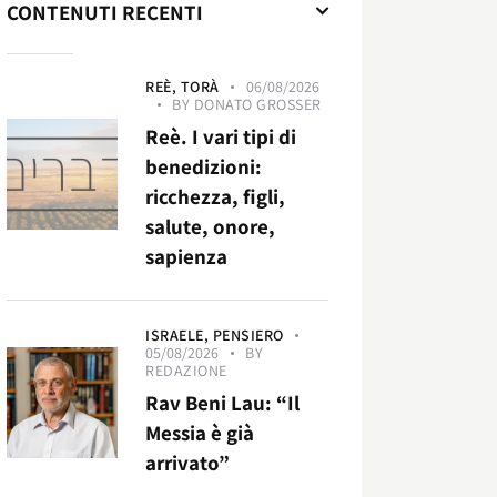
CONTENUTI RECENTI
REÈ,
TORÀ
06/08/2026
BY
DONATO GROSSER
Reè. I vari tipi di
benedizioni:
ricchezza, figli,
salute, onore,
sapienza
ISRAELE,
PENSIERO
05/08/2026
BY
REDAZIONE
Rav Beni Lau: “Il
Messia è già
arrivato”