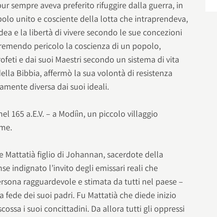
ur sempre aveva preferito rifuggire dalla guerra, in
olo unito e cosciente della lotta che intraprendeva,
dea e la libertà di vivere secondo le sue concezioni
tremendo pericolo la coscienza di un popolo,
ofeti e dai suoi Maestri secondo un sistema di vita
lla Bibbia, affermò la sua volontà di resistenza
mente diversa dai suoi ideali.
nel 165 a.E.V. – a Modiìn, un piccolo villaggio
mme.
he Mattatià figlio di Johannan, sacerdote della
se indignato l’invito degli emissari reali che
rsona ragguardevole e stimata da tutti nel paese –
 fede dei suoi padri. Fu Mattatià che diede inizio
cossa i suoi concittadini. Da allora tutti gli oppressi