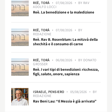
REÈ,
TORÀ
07/08/2026
BY
RAV
ADOLFO LOCCI
Reè. La benedizione e la maledizione
REÈ,
TORÀ
07/08/2026
BY
REDAZIONE
Reè. Rav B. Rosenblum: La mitzvà della
shechità e il consumo di carne
REÈ,
TORÀ
06/08/2026
BY
DONATO
GROSSER
Reè. I vari tipi di benedizioni: ricchezza,
figli, salute, onore, sapienza
ISRAELE,
PENSIERO
05/08/2026
BY
REDAZIONE
Rav Beni Lau: “Il Messia è già arrivato”