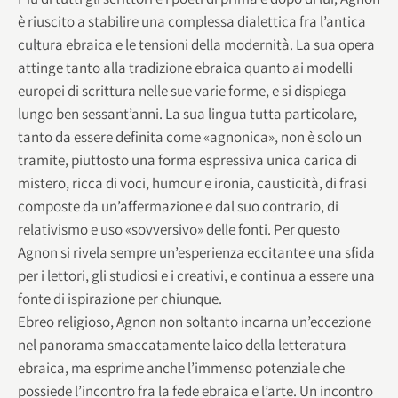
è riuscito a stabilire una complessa dialettica fra l’antica
cultura ebraica e le tensioni della modernità. La sua opera
attinge tanto alla tradizione ebraica quanto ai modelli
europei di scrittura nelle sue varie forme, e si dispiega
lungo ben sessant’anni. La sua lingua tutta particolare,
tanto da essere definita come «agnonica», non è solo un
tramite, piuttosto una forma espressiva unica carica di
mistero, ricca di voci, humour e ironia, causticità, di frasi
composte da un’affermazione e dal suo contrario, di
relativismo e uso «sovversivo» delle fonti. Per questo
Agnon si rivela sempre un’esperienza eccitante e una sfida
per i lettori, gli studiosi e i creativi, e continua a essere una
fonte di ispirazione per chiunque.
Ebreo religioso, Agnon non soltanto incarna un’eccezione
nel panorama smaccatamente laico della letteratura
ebraica, ma esprime anche l’immenso potenziale che
possiede l’incontro fra la fede ebraica e l’arte. Un incontro