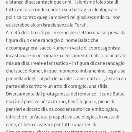
distanza di sessantacinque anni, il sionismo laico sta di
fatto ancora conducendo la sua battaglia ideologica e
politica contro quegli ambienti religiosi secondo cui non
esisterebbe alcun Israele senza la Torah.
A metà del libro c’è poi in serbo per i lettori una sorpresa: la
figura di un cane randagio di nome Balac che
accompagnerà Isacco Kumer in veste di coprotagonista.
Incastonare in un romanzo decisamente realistico una tale
misura di surreale e fantastico – in figura di cane randagio
che Isacco Kumer, in quel momento imbianchino, lega a sé
pennellandogli sul pelo le parole «cane matto» –, è stato da
parte dello scrittore un atto di coraggio, una sfida.
Diversamente dal protagonista del romanzo, il cane Balac
non è né passivo né taciturno, bensì loquace, pieno di
pensieri e dotato di una coscienza storica e mitologica,
oltre che di un’acuta prospettiva sociologica. In veste di
cane, è libero di vagare per tutti i quartieri di
Gerusalemme, ebraici e non, tratteggiando questi luoghi e