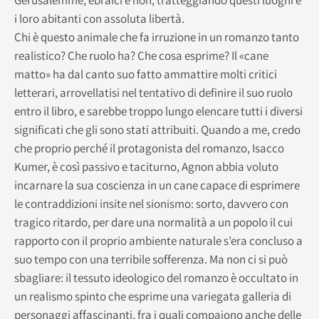
i loro abitanti con assoluta libertà.
Chi è questo animale che fa irruzione in un romanzo tanto
realistico? Che ruolo ha? Che cosa esprime? Il «cane
matto» ha dal canto suo fatto ammattire molti critici
letterari, arrovellatisi nel tentativo di definire il suo ruolo
entro il libro, e sarebbe troppo lungo elencare tutti i diversi
significati che gli sono stati attribuiti. Quando a me, credo
che proprio perché il protagonista del romanzo, Isacco
Kumer, è così passivo e taciturno, Agnon abbia voluto
incarnare la sua coscienza in un cane capace di esprimere
le contraddizioni insite nel sionismo: sorto, davvero con
tragico ritardo, per dare una normalità a un popolo il cui
rapporto con il proprio ambiente naturale s’era concluso a
suo tempo con una terribile sofferenza. Ma non ci si può
sbagliare: il tessuto ideologico del romanzo è occultato in
un realismo spinto che esprime una variegata galleria di
personaggi affascinanti, fra i quali compaiono anche delle