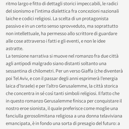
ritmo largo e fitto di dettagli storici impeccabili, le radici
del sionismo e l’intima dialettica fra concezioni nazionali
laiche e codici religiosi. La scelta di un protagonista
passivo e in un certo senso sprovveduto, ma soprattutto
non intellettuale, ha permesso allo scrittore di guardare
alle cose attraverso i fatti e gli eventi, e non le idee
astratte.
La tensione narrativa si muove nel romanzo fra due città
agli antipodi malgrado siano distanti soltanto una
sessantina di chilometri. Per un verso Giaffa (che diventerà
poi Tel Aviv, e con il passar degli anni esprimerà l’energia
laica d’Israele) e per l’altro Gerusalemme, la città storica
che concentra in sé così tanti simboli religiosi. Il fatto che
in questo romanzo Gerusalemme finisca per conquistare il
nostro eroe sionista, il quale preferisce come moglie una
fanciulla gerosolimitana religiosa a una donna telaviviana
emancipata, è in fondo una sorta di presagio del futuro: a