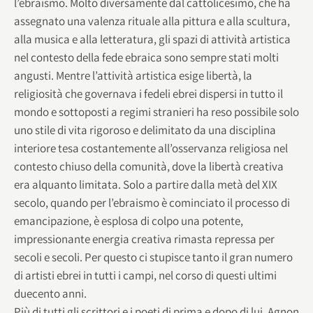
l’ebraismo. Molto diversamente dal cattolicesimo, che ha
assegnato una valenza rituale alla pittura e alla scultura,
alla musica e alla letteratura, gli spazi di attività artistica
nel contesto della fede ebraica sono sempre stati molti
angusti. Mentre l’attività artistica esige libertà, la
religiosità che governava i fedeli ebrei dispersi in tutto il
mondo e sottoposti a regimi stranieri ha reso possibile solo
uno stile di vita rigoroso e delimitato da una disciplina
interiore tesa costantemente all’osservanza religiosa nel
contesto chiuso della comunità, dove la libertà creativa
era alquanto limitata. Solo a partire dalla metà del XIX
secolo, quando per l’ebraismo è cominciato il processo di
emancipazione, è esplosa di colpo una potente,
impressionante energia creativa rimasta repressa per
secoli e secoli. Per questo ci stupisce tanto il gran numero
di artisti ebrei in tutti i campi, nel corso di questi ultimi
duecento anni.
Più di tutti gli scrittori e i poeti di prima e dopo di lui, Agnon