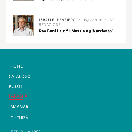
ISRAELE,
PENSIERO
05/08/2026
BY
REDAZIONE
Rav Beni Lau: “Il Messia è già arrivato”
HOME
CATALOGO
KOLÒT
PARASHÀ
MAAMÀR
GHENIZÀ
TESI DI LAUREA