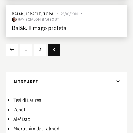
BALÀK
,
ISRAELE
,
TORÀ
25/06/2010
RAV SCIALOM BAHBOUT
Balàk. Il mago profeta
1
2
3
ALTRE AREE
Tesi di Laurea
Zehùt
Alef Dac
Midrashìm dal Talmùd