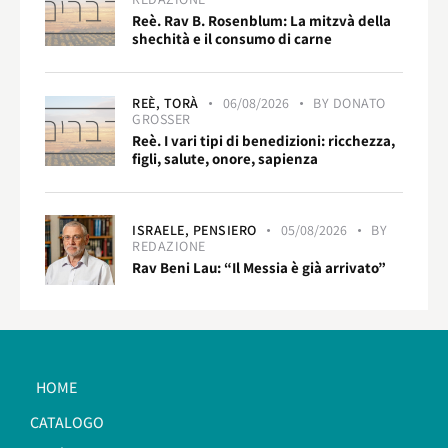
Reè. Rav B. Rosenblum: La mitzvà della
shechità e il consumo di carne
REÈ,
TORÀ
06/08/2026
BY
DONATO
GROSSER
Reè. I vari tipi di benedizioni: ricchezza,
figli, salute, onore, sapienza
ISRAELE,
PENSIERO
05/08/2026
BY
REDAZIONE
Rav Beni Lau: “Il Messia è già arrivato”
HOME
CATALOGO