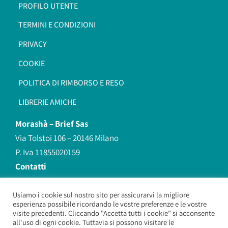
PROFILO UTENTE
TERMINI E CONDIZIONI
PRIVACY
COOKIE
POLITICA DI RIMBORSO E RESO
LIBRERIE AMICHE
Morashà –
Brief Sas
Via Tolstoi 106 – 20146 Milano
P. Iva 11855020159
Contatti
redazione@morasha.it
339 8596707
Usiamo i cookie sul nostro sito per assicurarvi la migliore
esperienza possibile ricordando le vostre preferenze e le vostre
(anche Whatsapp)
visite precedenti. Cliccando "Accetta tutti i cookie" si acconsente
all'uso di ogni cookie. Tuttavia si possono visitare le