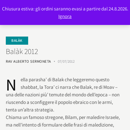
Chiusura estiva: gli ordini saranno evasi a partire dal 24.8.2026.
0
Ignora
BALÀK
Balàk 2012
RAV ALBERTO SERMONETA
07/07/2012
N
ella parasha’ di Balak che leggeremo questo
shabbat, la Tora’ ci narra che Balak, re di Moav –
una delle nazioni più’ temute del mondo dell’epoca – non
riuscendo a sconfiggere il popolo ebraico con le armi,
tenta un’altra strategia.
Chiama un famoso stregone, Bilam, per maledire Israele,
ma nell’intento di formulare delle frasi di maledizione,