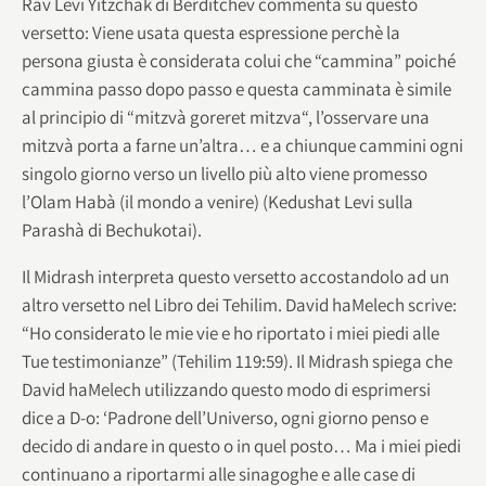
Rav Levi Yitzchak di Berditchev commenta su questo
versetto: Viene usata questa espressione perchè la
persona giusta è considerata colui che “cammina” poiché
cammina passo dopo passo e questa camminata è simile
al principio di “mitzvà goreret mitzva“, l’osservare una
mitzvà porta a farne un’altra… e a chiunque cammini ogni
singolo giorno verso un livello più alto viene promesso
l’Olam Habà (il mondo a venire) (Kedushat Levi sulla
Parashà di Bechukotai).
Il Midrash interpreta questo versetto accostandolo ad un
altro versetto nel Libro dei Tehilim. David haMelech scrive:
“Ho considerato le mie vie e ho riportato i miei piedi alle
Tue testimonianze” (Tehilim 119:59). Il Midrash spiega che
David haMelech utilizzando questo modo di esprimersi
dice a D-o: ‘Padrone dell’Universo, ogni giorno penso e
decido di andare in questo o in quel posto… Ma i miei piedi
continuano a riportarmi alle sinagoghe e alle case di