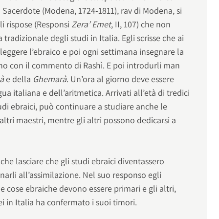
o Sacerdote (Modena, 1724-1811), rav di Modena, si
li rispose (Responsi
Zera’ Emet
, II, 107) che non
radizionale degli studi in Italia. Egli scrisse che ai
eggere l’ebraico e poi ogni settimana insegnare la
no con il commento di Rashì. E poi introdurli man
nà
e della
Ghemarà
. Un’ora al giorno deve essere
a italiana e dell’aritmetica. Arrivati all’età di tredici
tudi ebraici, può continuare a studiare anche le
ltri maestri, mentre gli altri possono dedicarsi a
che lasciare che gli studi ebraici diventassero
arli all’assimilazione. Nel suo responso egli
le cose ebraiche devono essere primari e gli altri,
i in Italia ha confermato i suoi timori.