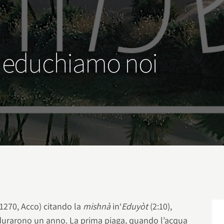
i li educhiamo noi
1270, Acco) citando la
mishnà
in‘
Eduyòt
(2:10),
o durarono un anno. La prima piaga, quando l’acqua