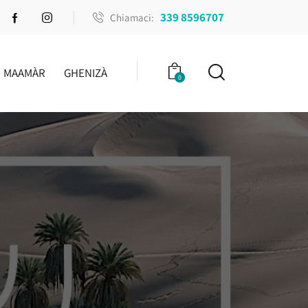
339 8596707
Chiamaci:
MAAMÀR
GHENIZÀ
0