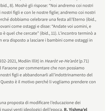
bid., 8). Moshè gli rispose: “Noi andremo coi nostri
i nostri figli e con le nostre figlie; andremo coi nostri
perché dobbiamo celebrare una festa all’Eterno (ibid.,
giovani come ostaggi e disse: “Andate voi uomini, e
o è quel che cercate” (ibid., 11). L’incontro terminò a
era disposto a lasciare i bambini come ostaggi in
932-2021, Modiin Illit) in
Hearòt ve-He’aròt
(p.71)
è al Faraone per commentare che non possiamo
 nostri figli e abbandonarli all’indottrinamento del
. Questo è il motivo perché li vogliamo prendere con
u una proposta di modificare l’educazione dei
i nuovi venti ideologici dell’epoca.
R. Yishma’el