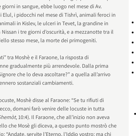
te giorni in sangue, ebbe luogo nel mese di Av.
Elul, i pidocchi nel mese di Tishrì, animali feroci in
imali in Kislev, le ulceri in Tevet, la grandine in
 Nissan i tre giorni d’oscurità, e a mezzanotte tra il
ello stesso mese, la morte dei primogeniti.
i” tra Moshè e il Faraone, la risposta di
enne gradualmente più arrendevole. Dalla prima
l Signore che lo deva ascoltare?” a quella all’arrivo
vvennero sostanziali cambiamenti.
custe, Moshè disse al Faraone: “Se tu rifiuti di
 ecco, domani farò venire delle locuste in tutta
Shemòt
, 10:4). Il Faraone, che all’inizio non aveva
llo che Mosè gli diceva, a questo punto mostrò che
o: “Andate, servite l’Eterno, l’Iddio vostro; ma chi