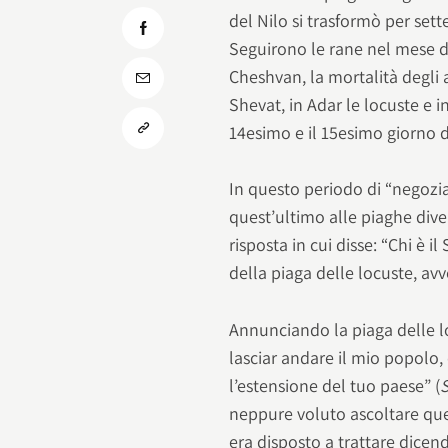
del Nilo si trasformò per set
Seguirono le rane nel mese di 
Cheshvan, la mortalità degli an
Shevat, in Adar le locuste e in
14esimo e il 15esimo giorno d
In questo periodo di “negoziat
quest’ultimo alle piaghe div
risposta in cui disse: “Chi è i
della piaga delle locuste, a
Annunciando la piaga delle lo
lasciar andare il mio popolo,
l’estensione del tuo paese” (
neppure voluto ascoltare que
era disposto a trattare dicend