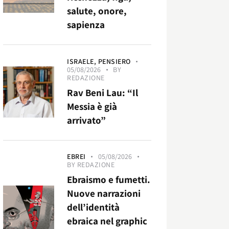
salute, onore,
sapienza
ISRAELE,
PENSIERO
05/08/2026
BY
REDAZIONE
Rav Beni Lau: “Il
Messia è già
arrivato”
EBREI
05/08/2026
BY
REDAZIONE
Ebraismo e fumetti.
Nuove narrazioni
dell’identità
ebraica nel graphic