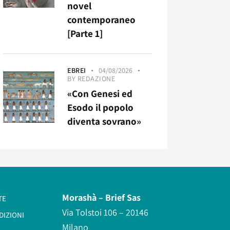
novel
contemporaneo
[Parte 1]
EBREI
04/08/2026
BY
REDAZIONE
«Con Genesi ed
Esodo il popolo
diventa sovrano»
Morashà –
Brief Sas
TE
Via Tolstoi 106 – 20146
DIZIONI
Milano