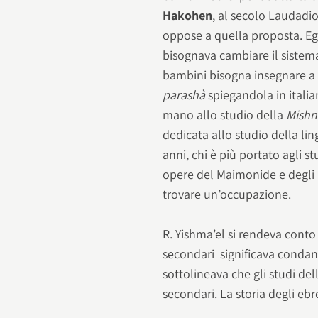
Hakohen
, al secolo Laudadi
oppose a quella proposta. Eg
bisognava cambiare il sistema t
bambini bisogna insegnare a l
parashà
spiegandola in italia
mano allo studio della
Mish
dedicata allo studio della lingu
anni, chi è più portato agli s
opere del Maimonide e degli a
trovare un’occupazione.
R. Yishma’el si rendeva conto 
secondari significava condann
sottolineava che gli studi del
secondari. La storia degli ebre