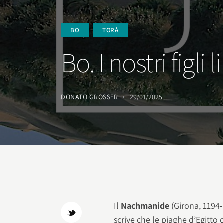
BO
TORÀ
Bo. I nostri figl
DONATO GROSSER
29/01/2025
Il
Nachmanide
(Girona, 1194-
scrive che le piaghe d’Egitt