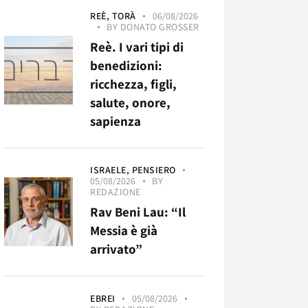
REÈ,
TORÀ
06/08/2026
BY
DONATO GROSSER
Reè. I vari tipi di
benedizioni:
ricchezza, figli,
salute, onore,
sapienza
ISRAELE,
PENSIERO
05/08/2026
BY
REDAZIONE
Rav Beni Lau: “Il
Messia è già
arrivato”
EBREI
05/08/2026