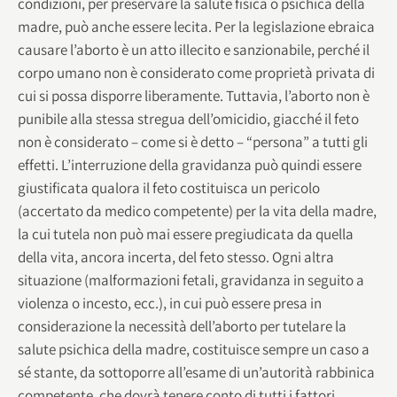
condizioni, per preservare la salute fisica o psichica della
madre, può anche essere lecita. Per la legislazione ebraica
causare l’aborto è un atto illecito e sanzionabile, perché il
corpo umano non è considerato come proprietà privata di
cui si possa disporre liberamente. Tuttavia, l’aborto non è
punibile alla stessa stregua dell’omicidio, giacché il feto
non è considerato – come si è detto – “persona” a tutti gli
effetti. L’interruzione della gravidanza può quindi essere
giustificata qualora il feto costituisca un pericolo
(accertato da medico competente) per la vita della madre,
la cui tutela non può mai essere pregiudicata da quella
della vita, ancora incerta, del feto stesso. Ogni altra
situazione (malformazioni fetali, gravidanza in seguito a
violenza o incesto, ecc.), in cui può essere presa in
considerazione la necessità dell’aborto per tutelare la
salute psichica della madre, costituisce sempre un caso a
sé stante, da sottoporre all’esame di un’autorità rabbinica
competente, che dovrà tenere conto di tutti i fattori