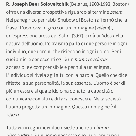
R. Joseph Beer Soloveitchik
(Belarus, 1903-1993, Boston)
offre una diversa prospettiva riguardo al termine
zèlem
.
Nel panegirico per rabbi Shubow di Boston affermò che la
frase “L’uomo va in giro con un’immagine (
zèlem
)”,
un’espressione presa dai Salmi (39:7), ci dà un’idea della
natura dell’uomo. L’ebraismo parla di due persone in ogni
individuo, due uomini che risiedono in ogni uomo. Per i
suoi amici e conoscenti egli è un
homo revelatus
,
accessibile e comprensibile e per nulla un enigma.
L’individuo si rivela agli altri con la parola. Quello che dice
riflette la sua personalità, la sua essenza. L’uomo è per di
più un essere al quale Iddio ha donato la capacità di
comunicare con altri e di farsi conoscere. Nella società
l’uomo progetta un’immagine. Questa immagine è il
zèlem
.
Tuttavia in ogni individuo risiede anche un
homo
absconditus
. È un uomo nascosto che i suoi amici non