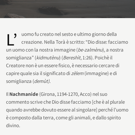
L’
uomo fu creato nel sesto e ultimo giorno della
creazione. Nella Torà è scritto: “Dio disse: facciamo
un uomo con la nostra immagine (
be-zalmènu
), a nostra
somiglianza” (
kidmutènu
) (
Bereshìt
, 1:26). Poichè il
Creatore non è un essere fisico, è necessario cercare di
capire quale sia il significato di
zèlem
(immagine) e di
somiglianza (
demùt)
.
Il
Nachmanide
(Girona, 1194-1270, Acco) nel suo
commento scrive che Dio disse facciamo [che è al plurale
quando avrebbe dovuto essere al singolare] perché l’uomo
è composto dalla terra, come gli animali, e dallo spirito
divino.