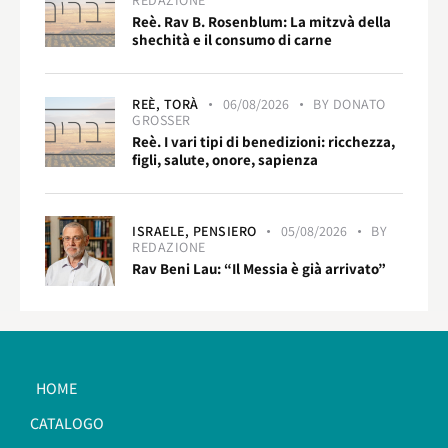
Reè. Rav B. Rosenblum: La mitzvà della
shechità e il consumo di carne
REÈ,
TORÀ
06/08/2026
BY
DONATO
GROSSER
Reè. I vari tipi di benedizioni: ricchezza,
figli, salute, onore, sapienza
ISRAELE,
PENSIERO
05/08/2026
BY
REDAZIONE
Rav Beni Lau: “Il Messia è già arrivato”
HOME
CATALOGO