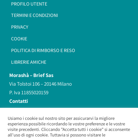
PROFILO UTENTE
TERMINI E CONDIZIONI
PRIVACY
COOKIE
POLITICA DI RIMBORSO E RESO
LIBRERIE AMICHE
Morashà –
Brief Sas
Via Tolstoi 106 – 20146 Milano
P. Iva 11855020159
Contatti
redazione@morasha.it
339 8596707
Usiamo i cookie sul nostro sito per assicurarvi la migliore
esperienza possibile ricordando le vostre preferenze e le vostre
(anche Whatsapp)
visite precedenti. Cliccando "Accetta tutti i cookie" si acconsente
all'uso di ogni cookie. Tuttavia si possono visitare le