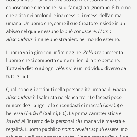
conoscono e che anche i suoi famigliari ignorano. È l’uomo
che abita nei profondi e inaccessibili recessi dell’anima
umana. Un uomo che, come il suo Creatore, risiede in un
abisso nel quale nessuno lo può conoscere.
Homo
absconditus
rimane uno straniero nel mondo esterno.
L’uomo va in giro con un’immagine.
Zelèm
rappresenta
l’uomo che si comporta come milioni di altre persone.
Tuttavia dietro ad ogni
zèlem
vi è un individuo diverso da
tutti gli altri.
Quali sono gli attributi della personalità umana di
Homo
absconditus
? Il salmista ne elenca tre: “Lo facesti poco
minore degli angeli e lo circondasti di maestà (
kavòd
) e
bellezza (
hadàr
)” (Salmi, 8:6). La prima caratteristica è il
kavòd
. All’interno della personalità umana vi è maestà e
regalità. L’uomo pubblico
homo revelatus
può essere uno
schiavo, umiliato e perseguitato.
Homo absconditus
, è un