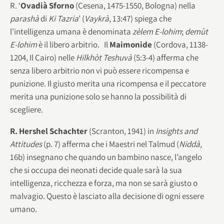
R. ‘
Ovadià Sforno
(Cesena, 1475-1550, Bologna) nella
parashà
di
Ki Tazria
’ (
Vaykrà
, 13:47) spiega che
l’intelligenza umana è denominata
zèlem E-lohim
;
demùt
E-lohim
è il libero arbitrio. Il
Maimonide
(Cordova, 1138-
1204, Il Cairo) nelle
Hilkhòt Teshuvà
(5:3-4) afferma che
senza libero arbitrio non vi può essere ricompensa e
punizione. Il giusto merita una ricompensa e il peccatore
merita una punizione solo se hanno la possibilità di
scegliere.
R. Hershel Schachter
(Scranton, 1941) in
Insights and
Attitudes
(p. 7) afferma che i Maestri nel Talmud (
Niddà,
16b) insegnano che quando un bambino nasce, l’angelo
che si occupa dei neonati decide quale sarà la sua
intelligenza, ricchezza e forza, ma non se sarà giusto o
malvagio. Questo è lasciato alla decisione di ogni essere
umano.