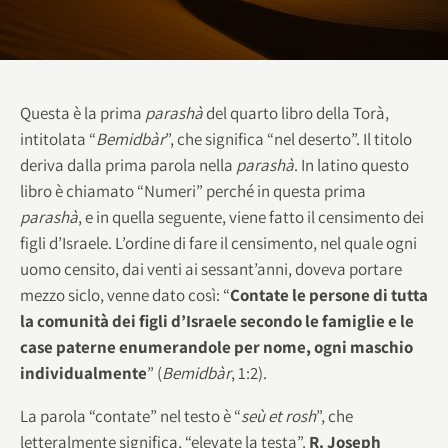
Questa è la prima
parashà
del quarto libro della Torà,
intitolata “
Bemidbàr
”, che significa “nel deserto”. Il titolo
deriva dalla prima parola nella
parashà
. In latino questo
libro è chiamato “Numeri” perché in questa prima
parashà
, e in quella seguente, viene fatto il censimento dei
figli d’Israele. L’ordine di fare il censimento, nel quale ogni
uomo censito, dai venti ai sessant’anni, doveva portare
mezzo siclo, venne dato così: “
Contate le persone di tutta
la comunità dei figli d’Israele secondo le famiglie e le
case paterne enumerandole per nome, ogni maschio
individualmente
” (
Bemidbàr
, 1:2).
La parola “contate” nel testo è “
seù et rosh
”, che
letteralmente significa, “elevate la testa”.
R. Joseph