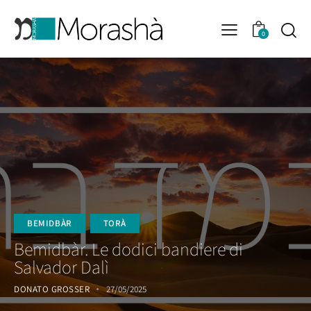
0
BEMIDBÀR
TORÀ
Bemidbàr. Le dodici bandiere di
Salvador Dalì
DONATO GROSSER
27/05/2025