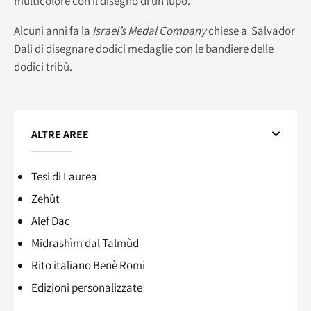
multicolore con il disegno di un lupo.
Alcuni anni fa la
Israel’s Medal Company
chiese a Salvador
Dalì di disegnare dodici medaglie con le bandiere delle
dodici tribù.
ALTRE AREE
Tesi di Laurea
Zehùt
Alef Dac
Midrashìm dal Talmùd
Rito italiano Benè Romi​
Edizioni personalizzate