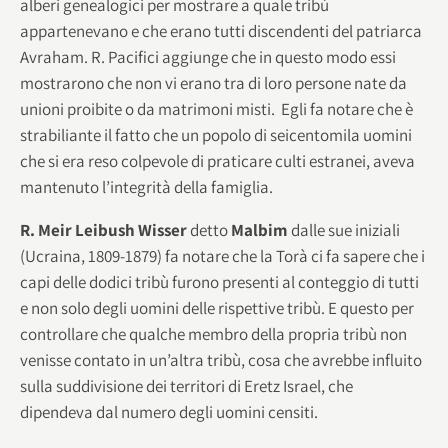
alberi genealogici per mostrare a quale tribù
appartenevano e che erano tutti discendenti del patriarca
Avraham. R. Pacifici aggiunge che in questo modo essi
mostrarono che non vi erano tra di loro persone nate da
unioni proibite o da matrimoni misti. Egli fa notare che è
strabiliante il fatto che un popolo di seicentomila uomini
che si era reso colpevole di praticare culti estranei, aveva
mantenuto l’integrità della famiglia.
R. Meir Leibush Wisser
detto
Malbim
dalle sue iniziali
(Ucraina, 1809-1879) fa notare che la Torà ci fa sapere che i
capi delle dodici tribù furono presenti al conteggio di tutti
e non solo degli uomini delle rispettive tribù. E questo per
controllare che qualche membro della propria tribù non
venisse contato in un’altra tribù, cosa che avrebbe influito
sulla suddivisione dei territori di Eretz Israel, che
dipendeva dal numero degli uomini censiti.