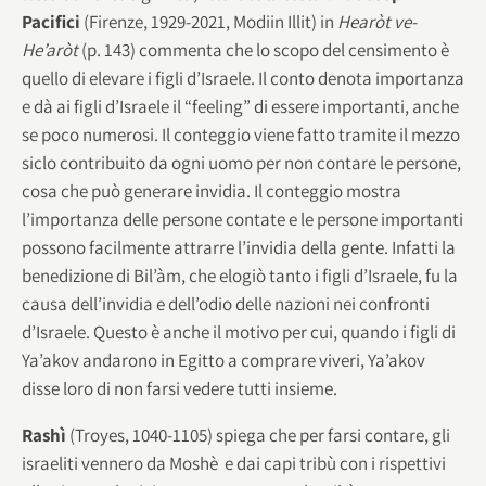
Pacifici
(Firenze, 1929-2021, Modiin Illit) in
Hearòt ve-
He’aròt
(p. 143) commenta che lo scopo del censimento è
quello di elevare i figli d’Israele. Il conto denota importanza
e dà ai figli d’Israele il “feeling” di essere importanti, anche
se poco numerosi. Il conteggio viene fatto tramite il mezzo
siclo contribuito da ogni uomo per non contare le persone,
cosa che può generare invidia. Il conteggio mostra
l’importanza delle persone contate e le persone importanti
possono facilmente attrarre l’invidia della gente. Infatti la
benedizione di Bil’àm, che elogiò tanto i figli d’Israele, fu la
causa dell’invidia e dell’odio delle nazioni nei confronti
d’Israele. Questo è anche il motivo per cui, quando i figli di
Ya’akov andarono in Egitto a comprare viveri, Ya’akov
disse loro di non farsi vedere tutti insieme.
Rashì
(Troyes, 1040-1105) spiega che per farsi contare, gli
israeliti vennero da Moshè e dai capi tribù con i rispettivi