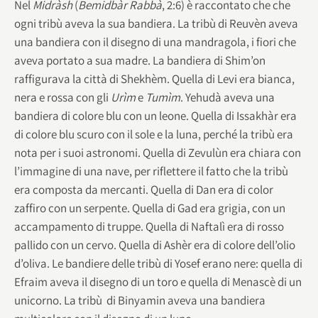
Nel
Midràsh
(
Bemidbàr Rabbà
, 2:6) è raccontato che che
ogni tribù aveva la sua bandiera. La tribù di Reuvèn aveva
una bandiera con il disegno di una mandragola, i fiori che
aveva portato a sua madre. La bandiera di Shim’on
raffigurava la città di Shekhèm. Quella di Levi era bianca,
nera e rossa con gli
Urìm
e
Tumìm
. Yehudà aveva una
bandiera di colore blu con un leone. Quella di Issakhàr era
di colore blu scuro con il sole e la luna, perché la tribù era
nota per i suoi astronomi. Quella di Zevulùn era chiara con
l’immagine di una nave, per riflettere il fatto che la tribù
era composta da mercanti. Quella di Dan era di color
zaffiro con un serpente. Quella di Gad era grigia, con un
accampamento di truppe. Quella di Naftalì era di rosso
pallido con un cervo. Quella di Ashèr era di colore dell’olio
d’oliva. Le bandiere delle tribù di Yosef erano nere: quella di
Efraim aveva il disegno di un toro e quella di Menascè di un
unicorno. La tribù di Binyamin aveva una bandiera