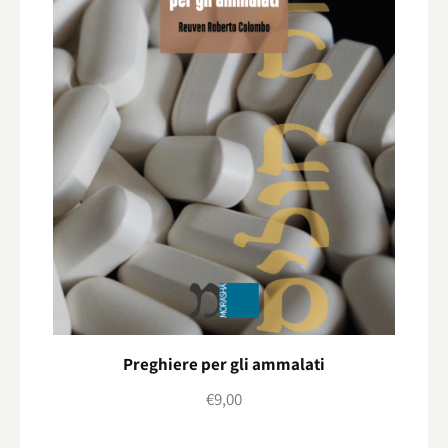
Preghiere per gli ammalati
€
9,00