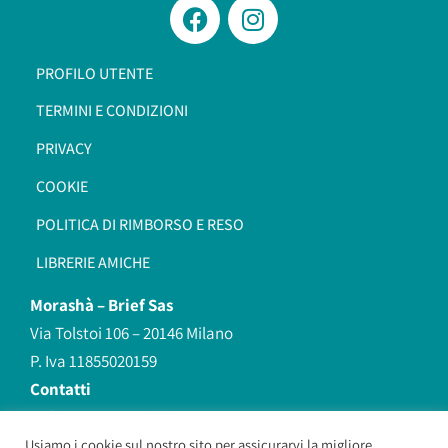
PROFILO UTENTE
TERMINI E CONDIZIONI
PRIVACY
COOKIE
POLITICA DI RIMBORSO E RESO
LIBRERIE AMICHE
Morashà –
Brief Sas
Via Tolstoi 106 – 20146 Milano
P. Iva 11855020159
Contatti
redazione@morasha.it
339 8596707
Usiamo i cookie sul nostro sito per assicurarvi la migliore