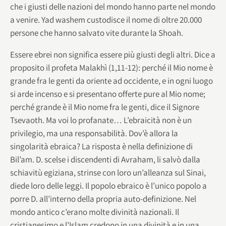
che i giusti delle nazioni del mondo hanno parte nel mondo
a venire. Yad washem custodisce il nome di oltre 20.000
persone che hanno salvato vite durante la Shoah.
Essere ebrei non significa essere più giusti degli altri. Dice a
proposito il profeta Malakhì (1,11-12): perché il Mio nome è
grande fra le genti da oriente ad occidente, e in ogni luogo
si arde incenso e si presentano offerte pure al Mio nome;
perché grande è il Mio nome fra le genti, dice il Signore
Tsevaoth. Ma voi lo profanate… L’ebraicità non è un
privilegio, ma una responsabilità. Dov’è allora la
singolarità ebraica? La risposta è nella definizione di
Bil’am. D. scelse i discendenti di Avraham, li salvò dalla
schiavitù egiziana, strinse con loro un’alleanza sul Sinai,
diede loro delle leggi. Il popolo ebraico è l’unico popolo a
porre D. all’interno della propria auto-definizione. Nel
mondo antico c’erano molte divinità nazionali. Il
cristianesimo e l’Islam credono in una divinità e in una