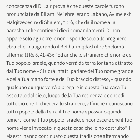
conoscenza di D. La riprova è che queste parole furono
pronunciate da Bil’am. Ne’ ebrei erano Labano, Avimelekh,
Malqitzedeq re di Shalem, Yitrò, che dà il nome alla
parashah che contiene i dieci comandamenti. D. non
appare solo agli ebrei e non risponde solo alle preghiere
ebraiche. Inaugurando il Bet ha-miqdash il re Shelomò
afferma (1Re 8, 41-43): “Ed anche lo straniero che non è del
Tuo popolo Israele, quando verrà da terra lontana attratto
dal Tuo nome – Si udrà infatti parlare del Tuo nome grande
e della Tua mano forte e del Tuo braccio disteso, – quando
qualcuno dunque verrà a pregare in questa Tua casa Tu
ascoltalo dal cielo, luogo della Tua residenza e concedi
tutto ciò che Ti chiederà lo straniero, affinché riconoscano
tutti i popolo della terra il Tuo nome e possano quindi
temerti come il Tuo popolo Israele, e riconoscere che il Tuo
nome viene invocato in questa casa che io ho costruito”. I
Maestri hanno continuato questa tradizione affermando