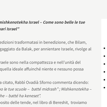
ishkenotekha Israel – Come sono belle le tue
ari Israel”
dizioni trasformatasi in benedizione, che Bilam,
gaggiato da Balak, per annientare Israele, rivolge al
Israele sono nella compattezza e nell’unità del
quella ideale affuinché niente e nessuno possa
ra citato, Rabbì Ovadià Sforno commenta dicendo:
no le tue scuole – batté midrash” ; Mishkenotekha –
ghe – batté ha keneset”.
osito delle tende, nel libro di Bereshit, troviamo