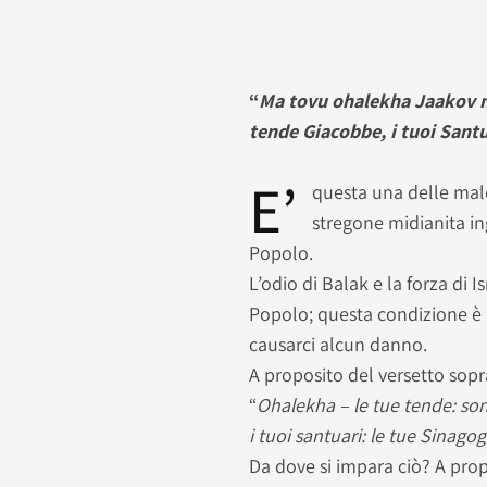
“
Ma tovu ohalekha Jaakov m
tende Giacobbe, i tuoi Santu
E’
questa una delle male
stregone midianita in
Popolo.
L’odio di Balak e la forza di 
Popolo; questa condizione è 
causarci alcun danno.
A proposito del versetto sop
“
Ohalekha – le tue tende: so
i tuoi santuari: le tue Sinago
Da dove si impara ciò? A prop