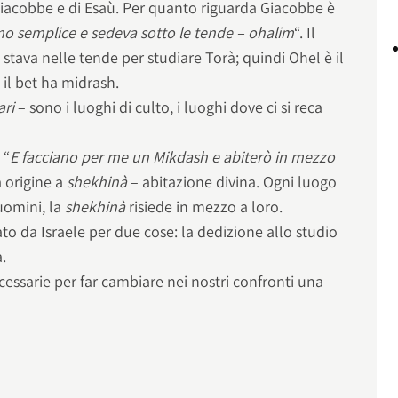
i Giacobbe e di Esaù. Per quanto riguarda Giacobbe è
o semplice e sedeva sotto le tende – ohalim
“. Il
tava nelle tende per studiare Torà; quindi Ohel è il
– il bet ha midrash.
ari
– sono i luoghi di culto, i luoghi dove ci si reca
 “
E facciano per me un Mikdash e abiterò in mezzo
 origine a
shekhinà
– abitazione divina. Ogni luogo
uomini, la
shekhinà
risiede in mezzo a loro.
to da Israele per due cose: la dedizione allo studio
à.
essarie per far cambiare nei nostri confronti una