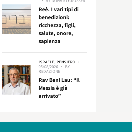
BY
DONATO GROSSER
Reè. I vari tipi di
benedizioni:
ricchezza, figli,
salute, onore,
sapienza
ISRAELE,
PENSIERO
05/08/2026
BY
REDAZIONE
Rav Beni Lau: “Il
Messia è già
arrivato”