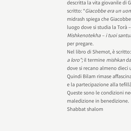
descritta la vita giovanile d
scritto: “
Giacobbe era un uom
midrash spiega che Giacobbe s
luogo dove si studia la Torà 
Mishkenotekha – i tuoi santu
per pregare.
Nel libro di Shemot, è scritto:
a loro”;
il termine
mishkan
da
dove si recano almeno dieci 
Quindi Bilam rimase affascina
e la partecipazione alla tefill
Queste sono le condizioni nec
maledizione in benedizione.
Shabbat shalom