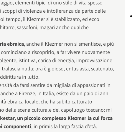
llaggio, elementi tipici di uno stile di vita spesso
scoppi di violenza e intolleranza da parte delle
col tempo, il Klezmer si è stabilizzato, ed ecco
 chitarre, sassofoni, magari anche qualche
ria ebraica
, anche il Klezmer non si smentisce, e più
 cominciano a riscoprirlo, a far vivere nuovamente
lgente, istintiva, carica di energia, improvvisazione
tralascia nulla: ora è gioioso, entusiasta, scatenato,
ddirittura in lutto.
nsità da farsi sentire da migliaia di appassionati in
anche a Firenze, in Italia, esiste da un paio di anni
tà ebraica locale, che ha subito catturato
erno della scena culturale del capoluogo toscano: mi
kestar, un piccolo complesso Klezmer la cui forza
uoi componenti
, in primis la larga fascia d’età.