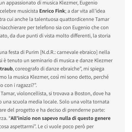
o un appassionato di musica Klezmer, Eugenio
 celebre musicista
Enrico Fink
; a dar vita all’idea
, tra cui anche la talentuosa quattordicenne Tamar
chiacchierare per telefono sia con Eugenio che con
o, da due punti di vista molto differenti, la storia
una festa di Purim [N.d.R.: carnevale ebraico] nella
 si è tenuto un seminario di musica e danze Klezmer
ntraub
, coreografo di danze ebraiche”, mi spiega
simo la musica Klezmer, così mi sono detto, perché
 con i ragazzi?”.
amar, violoncellista, si trovava a Boston, dove ha
so una scuola media locale. Solo una volta tornata
are del progetto e ha deciso di prenderne parte:
rza. “
All’inizio non sapevo nulla di questo genere
cosa aspettarmi”. Le ci vuole poco però per