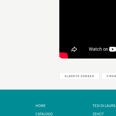
ALBERTO SOMEKH
FIRE
HOME
TESI DI LAURE
CATALOGO
ZEHÙT