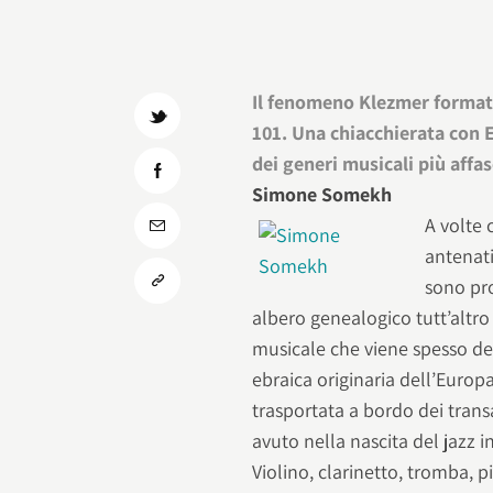
Il fenomeno Klezmer formato
101. Una chiacchierata con 
dei generi musicali più affas
Simone Somekh
A volte 
antenati
sono pro
albero genealogico tutt’altro
musicale che viene spesso de
ebraica originaria dell’Europ
trasportata a bordo dei transa
avuto nella nascita del jazz i
Violino, clarinetto, tromba, p