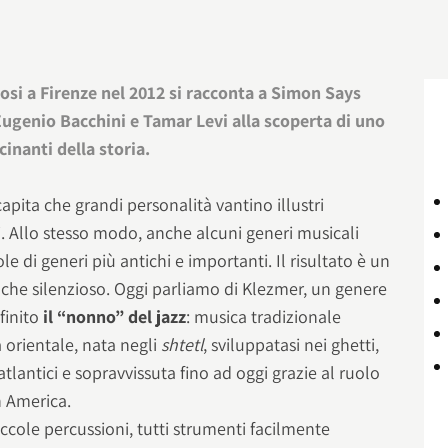
si a Firenze nel 2012 si racconta a Simon Says
Eugenio Bacchini e Tamar Levi alla scoperta di uno
cinanti della storia.
capita che grandi personalità vantino illustri
. Allo stesso modo, anche alcuni generi musicali
le di generi più antichi e importanti. Il risultato è un
 che silenzioso. Oggi parliamo di Klezmer, un genere
finito
il “nonno” del jazz
: musica tradizionale
a orientale, nata negli
shtetl
, sviluppatasi nei ghetti,
tlantici e sopravvissuta fino ad oggi grazie al ruolo
n America.
iccole percussioni, tutti strumenti facilmente