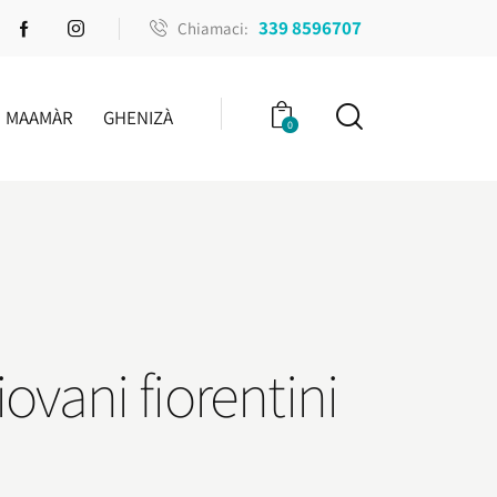
339 8596707
Chiamaci:
MAAMÀR
GHENIZÀ
0
ovani fiorentini