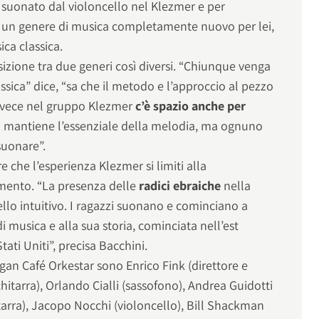
 suonato dal violoncello nel Klezmer e per
d un genere di musica completamente nuovo per lei,
ica classica.
sizione tra due generi così diversi. “Chiunque venga
sica” dice, “sa che il metodo e l’approccio al pezzo
nvece nel gruppo Klezmer
c’è spazio anche per
Si mantiene l’essenziale della melodia, ma ognuno
suonare”.
che l’esperienza Klezmer si limiti alla
mento. “La presenza delle
radici ebraiche
nella
llo intuitivo. I ragazzi suonano e cominciano a
i musica e alla sua storia, cominciata nell’est
tati Uniti”, precisa Bacchini.
gan Café Orkestar sono Enrico Fink (direttore e
chitarra), Orlando Cialli (sassofono), Andrea Guidotti
itarra), Jacopo Nocchi (violoncello), Bill Shackman