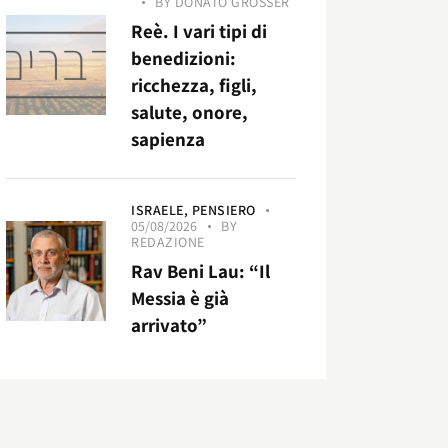
BY
DONATO GROSSER
Reè. I vari tipi di
benedizioni:
ricchezza, figli,
salute, onore,
sapienza
ISRAELE,
PENSIERO
05/08/2026
BY
REDAZIONE
Rav Beni Lau: “Il
Messia è già
arrivato”