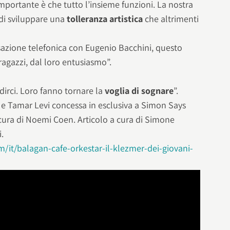
portante è che tutto l’insieme funzioni. La nostra
di sviluppare una
tolleranza artistica
che altrimenti
sazione telefonica con Eugenio Bacchini, questo
agazzi, dal loro entusiasmo”.
idirci. Loro fanno tornare la
voglia di sognare
”.
i e Tamar Levi concessa in esclusiva a Simon Says
 cura di Noemi Coen. Articolo a cura di Simone
i.
/it/balagan-cafe-orkestar-il-klezmer-dei-giovani-