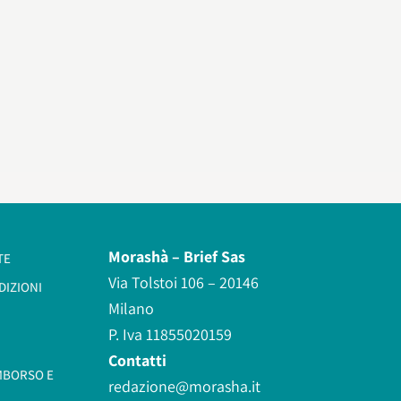
Morashà –
Brief Sas
TE
Via Tolstoi 106 – 20146
DIZIONI
Milano
P. Iva 11855020159
Contatti
IMBORSO E
redazione@morasha.it