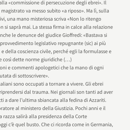
alla «commissione di persecuzione degli ebrei». Il
 magistrato va messo subito «a riposo». Ma lì, sulla
ivi, una mano misteriosa scriva «Non lo ritengo
 si saprà mai. La stessa firma in calce alla relazione
nche le denunce del giudice Gioffredi: «Bastava si
provvedimento legislativo repugnante (sic) ai più
o e della coscienza civile, perché egli la formulasse e
lle così dette norme giuridiche (…)
ni e commenti apologetici che la mano di ogni
utata di sottoscrivere».
taliani sono occupati a tornare a vivere. Gli ebrei
iprendersi dal trauma. Nei giornali son tanti ad aver
ti a dare l’ultima sbiancata alla fedina di Azzariti.
ore al ministero della Giustizia. Pochi anni e il
a razza salirà alla presidenza della Corte
ggi c’è quel busto. Che ci ricorda come in Germania,