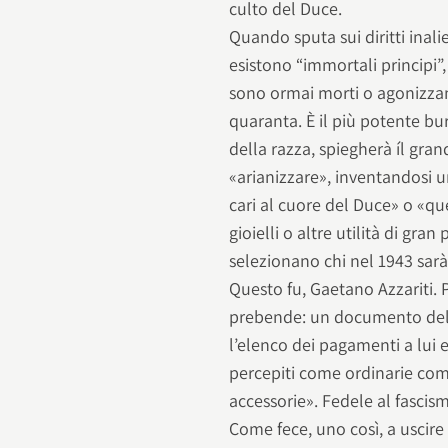
culto del Duce.
Quando sputa sui diritti inali
esistono “immortali principi”,
sono ormai morti o agonizzan
quaranta. È il più potente bur
della razza, spiegherà íl gran
«arianizzare», inventandosi u
cari al cuore del Duce» o «que
gioielli o altre utilità di gra
selezionano chi nel 1943 sar
Questo fu, Gaetano Azzariti.
prebende: un documento dell
l’elenco dei pagamenti a lui eff
percepiti come ordinarie com
accessorie». Fedele al fascis
Come fece, uno così, a uscir