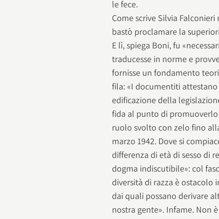
le fece.
Come scrive Silvia Falconieri 
bastò proclamare la superiorit
E lì, spiega Boni, fu «necessa
traducesse in norme e provved
fornisse un fondamento teori
fila: «I documentiti attestano
edificazione della legislazion
fida al punto di promuoverlo 
ruolo svolto con zelo fino al
marzo 1942. Dove si compiac
differenza di età di sesso di r
dogma indiscutibile»: col fasc
diversità di razza è ostacolo 
dai quali possano derivare al
nostra gente». Infame. Non è l