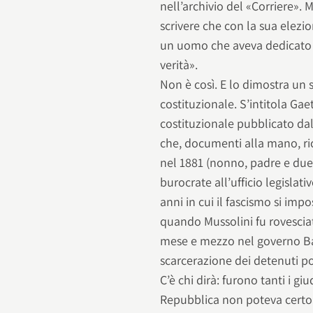
nell’archivio del «Corriere». 
scrivere che con la sua elezio
un uomo che aveva dedicato tut
verità».
Non è così. E lo dimostra un 
costituzionale. S’intitola Gae
costituzionale pubblicato da
che, documenti alla mano, rico
nel 1881 (nonno, padre e due f
burocrate all’ufficio legislat
anni in cui il fascismo si imp
quando Mussolini fu rovesciato
mese e mezzo nel governo Ba
scarcerazione dei detenuti pol
C’è chi dirà: furono tanti i giu
Repubblica non poteva certo pr