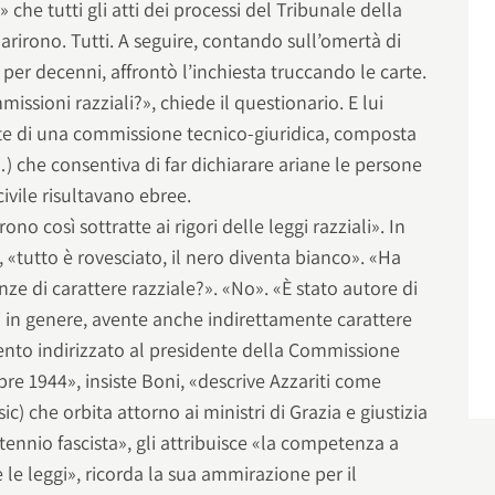
 che tutti gli atti dei processi del Tribunale della
arirono. Tutti. A seguire, contando sull’omertà di
 per decenni, affrontò l’inchiesta truccando le carte.
missioni razziali?», chiede il questionario. E lui
te di una commissione tecnico-giuridica, composta
…) che consentiva di far dichiarare ariane le persone
 civile risultavano ebree.
ono così sottratte ai rigori delle leggi razziali». In
«tutto è rovesciato, il nero diventa bianco». «Ha
ze di carattere razziale?». «No». «È stato autore di
ni in genere, avente anche indirettamente carattere
nto indirizzato al presidente della Commissione
bre 1944», insiste Boni, «descrive Azzariti come
c) che orbita attorno ai ministri di Grazia e giustizia
tennio fascista», gli attribuisce «la competenza a
 le leggi», ricorda la sua ammirazione per il