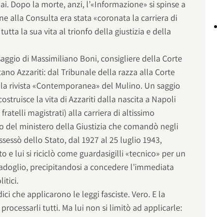
Mai. Dopo la morte, anzi, l’«Informazione» si spinse a
ne alla Consulta era stata «coronata la carriera di
ta la sua vita al trionfo della giustizia e della
saggio di Massimiliano Boni, consigliere della Corte
tano Azzariti: dal Tribunale della razza alla Corte
lla rivista «Contemporanea» del Mulino. Un saggio
struisce la vita di Azzariti dalla nascita a Napoli
ratelli magistrati) alla carriera di altissimo
ivo del ministero della Giustizia che comandò negli
ossessò dello Stato, dal 1927 al 25 luglio 1943,
 e lui si riciclò come guardasigilli «tecnico» per un
doglio, precipitandosi a concedere l’immediata
itici.
dici che applicarono le leggi fasciste. Vero. E la
ocessarli tutti. Ma lui non si limitò ad applicarle: