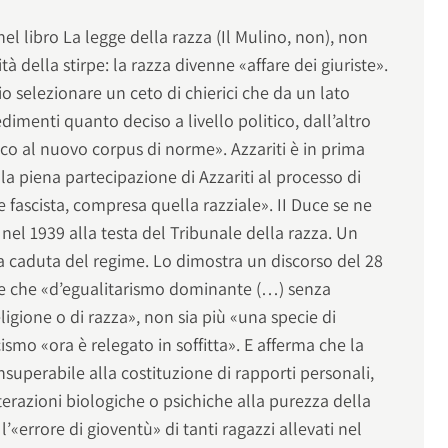
nel libro La legge della razza (Il Mulino, non), non
à della stirpe: la razza divenne «affare dei giuriste».
rio selezionare un ceto di chierici che da un lato
imenti quanto deciso a livello politico, dall’altro
co al nuovo corpus di norme». Azzariti è in prima
 la piena partecipazione di Azzariti al processo di
e fascista, compresa quella razziale». II Duce se ne
nel 1939 alla testa del Tribunale della razza. Un
la caduta del regime. Lo dimostra un discorso del 28
e che «d’egualitarismo dominante (…) senza
eligione o di razza», non sia più «una specie di
ismo «ora è relegato in soffitta». E afferma che la
insuperabile alla costituzione di rapporti personali,
terazioni biologiche o psichiche alla purezza della
’«errore di gioventù» di tanti ragazzi allevati nel