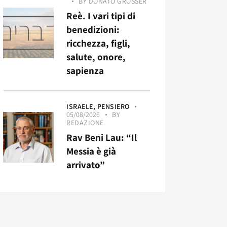
BY
DONATO GROSSER
Reè. I vari tipi di
benedizioni:
ricchezza, figli,
salute, onore,
sapienza
ISRAELE,
PENSIERO
05/08/2026
BY
REDAZIONE
Rav Beni Lau: “Il
Messia è già
arrivato”