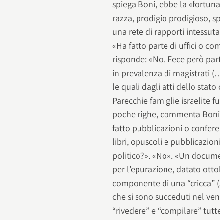
spiega Boni, ebbe la «fortuna»
razza, prodigio prodigioso, sp
una rete di rapporti intessuta
«Ha fatto parte di uffici o com
risponde: «No. Fece però par
in prevalenza di magistrati (
le quali dagli atti dello stato
Parecchie famiglie israelite fur
poche righe, commenta Boni, 
fatto pubblicazioni o conferen
libri, opuscoli e pubblicazio
politico?». «No». «Un docume
per l’epurazione, datato otto
componente di una “cricca” (si
che si sono succeduti nel ven
“rivedere” e “compilare” tutte