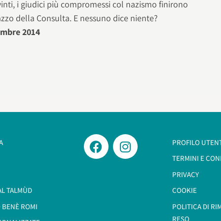
e vinti, i giudici più compromessi col nazismo finirono
azzo della Consulta. E nessuno dice niente?
vembre 2014
A
PROFILO UTEN
TERMINI E CON
PRIVACY
AL TALMÙD
COOKIE
 BENÈ ROMI​
POLITICA DI R
RESO