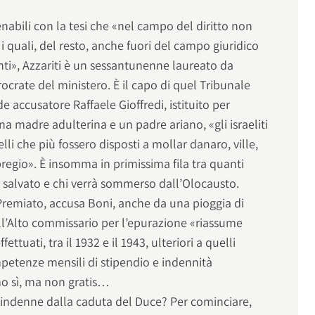
enabili con la tesi che «nel campo del diritto non
 i quali, del resto, anche fuori del campo giuridico
ti», Azzariti è un sessantunenne laureato da
ocrate del ministero. È il capo di quel Tribunale
de accusatore Raffaele Gioffredi, istituito per
na madre adulterina e un padre ariano, «gli israeliti
lli che più fossero disposti a mollar danaro, ville,
n pregio». È insomma in primissima fila tra quanti
à salvato e chi verrà sommerso dall’Olocausto.
 Premiato, accusa Boni, anche da una pioggia di
’Alto commissario per l’epurazione «riassume
ettuati, tra il 1932 e il 1943, ulteriori a quelli
petenze mensili di stipendio e indennità
mo sì, ma non gratis…
e indenne dalla caduta del Duce? Per cominciare,