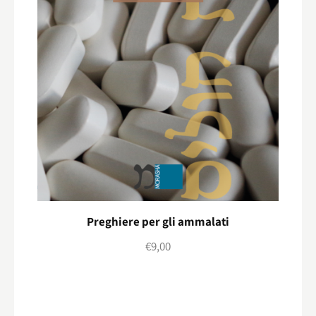
Preghiere per gli ammalati
€
9,00