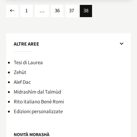
1
…
36
37
38
ALTRE AREE
Tesi di Laurea
Zehùt
Alef Dac
Midrashìm dal Talmùd
Rito italiano Benè Romi​
Edizioni personalizzate
NOVITÀ MORASHÀ