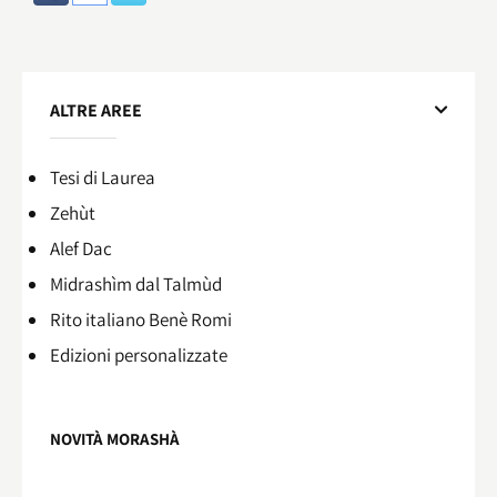
ALTRE AREE
Tesi di Laurea
Zehùt
Alef Dac
Midrashìm dal Talmùd
Rito italiano Benè Romi​
Edizioni personalizzate
NOVITÀ MORASHÀ