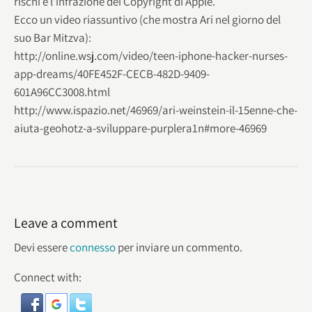
rischi e l’infrazione dei Copyright di Apple.
Ecco un video riassuntivo (che mostra Ari nel giorno del
suo Bar Mitzva):
http://online.wsj.com/video/teen-iphone-hacker-nurses-
app-dreams/40FE452F-CECB-482D-9409-
601A96CC3008.html
http://www.ispazio.net/46969/ari-weinstein-il-15enne-che-
aiuta-geohotz-a-sviluppare-purplera1n#more-46969
Leave a comment
Devi essere
connesso
per inviare un commento.
Connect with: