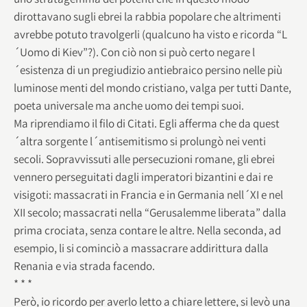
dirottavano sugli ebrei la rabbia popolare che altrimenti
avrebbe potuto travolgerli (qualcuno ha visto e ricorda “L
´Uomo di Kiev”?). Con ciò non si può certo negare l
´esistenza di un pregiudizio antiebraico persino nelle più
luminose menti del mondo cristiano, valga per tutti Dante,
poeta universale ma anche uomo dei tempi suoi.
Ma riprendiamo il filo di Citati. Egli afferma che da quest
´altra sorgente l´antisemitismo si prolungò nei venti
secoli. Sopravvissuti alle persecuzioni romane, gli ebrei
vennero perseguitati dagli imperatori bizantini e dai re
visigoti: massacrati in Francia e in Germania nell´XI e nel
XII secolo; massacrati nella “Gerusalemme liberata” dalla
prima crociata, senza contare le altre. Nella seconda, ad
esempio, li si cominciò a massacrare addirittura dalla
Renania e via strada facendo.
* * *
Però, io ricordo per averlo letto a chiare lettere, si levò una