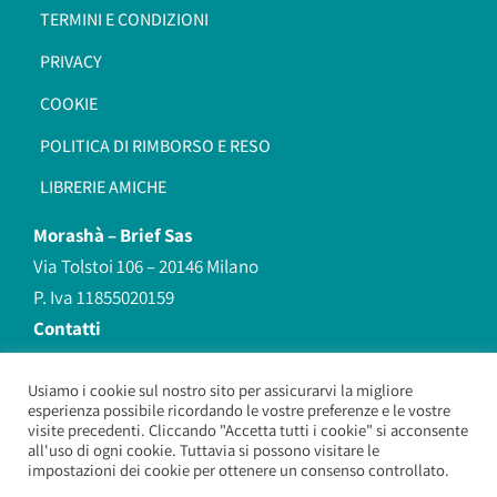
TERMINI E CONDIZIONI
PRIVACY
COOKIE
POLITICA DI RIMBORSO E RESO
LIBRERIE AMICHE
Morashà –
Brief Sas
Via Tolstoi 106 – 20146 Milano
P. Iva 11855020159
Contatti
redazione@morasha.it
339 8596707
Usiamo i cookie sul nostro sito per assicurarvi la migliore
esperienza possibile ricordando le vostre preferenze e le vostre
(anche Whatsapp)
visite precedenti. Cliccando "Accetta tutti i cookie" si acconsente
all'uso di ogni cookie. Tuttavia si possono visitare le
impostazioni dei cookie per ottenere un consenso controllato.