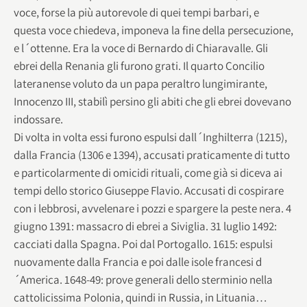
voce, forse la più autorevole di quei tempi barbari, e
questa voce chiedeva, imponeva la fine della persecuzione,
e l´ottenne. Era la voce di Bernardo di Chiaravalle. Gli
ebrei della Renania gli furono grati. Il quarto Concilio
lateranense voluto da un papa peraltro lungimirante,
Innocenzo III, stabilì persino gli abiti che gli ebrei dovevano
indossare.
Di volta in volta essi furono espulsi dall´Inghilterra (1215),
dalla Francia (1306 e 1394), accusati praticamente di tutto
e particolarmente di omicidi rituali, come già si diceva ai
tempi dello storico Giuseppe Flavio. Accusati di cospirare
con i lebbrosi, avvelenare i pozzi e spargere la peste nera. 4
giugno 1391: massacro di ebrei a Siviglia. 31 luglio 1492:
cacciati dalla Spagna. Poi dal Portogallo. 1615: espulsi
nuovamente dalla Francia e poi dalle isole francesi d
´America. 1648-49: prove generali dello sterminio nella
cattolicissima Polonia, quindi in Russia, in Lituania…