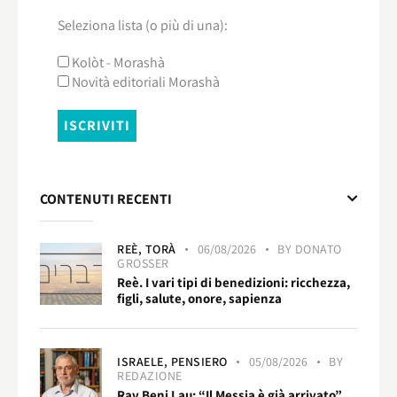
Seleziona lista (o più di una):
Kolòt - Morashà
Novità editoriali Morashà
CONTENUTI RECENTI
REÈ,
TORÀ
06/08/2026
BY
DONATO
GROSSER
Reè. I vari tipi di benedizioni: ricchezza,
figli, salute, onore, sapienza
ISRAELE,
PENSIERO
05/08/2026
BY
REDAZIONE
Rav Beni Lau: “Il Messia è già arrivato”