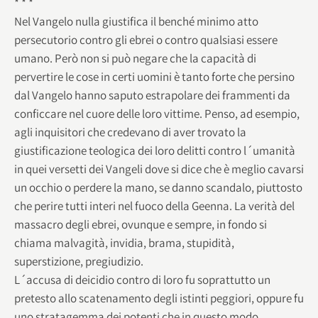
* * *
Nel Vangelo nulla giustifica il benché minimo atto
persecutorio contro gli ebrei o contro qualsiasi essere
umano. Però non si può negare che la capacità di
pervertire le cose in certi uomini è tanto forte che persino
dal Vangelo hanno saputo estrapolare dei frammenti da
conficcare nel cuore delle loro vittime. Penso, ad esempio,
agli inquisitori che credevano di aver trovato la
giustificazione teologica dei loro delitti contro l´umanità
in quei versetti dei Vangeli dove si dice che è meglio cavarsi
un occhio o perdere la mano, se danno scandalo, piuttosto
che perire tutti interi nel fuoco della Geenna. La verità del
massacro degli ebrei, ovunque e sempre, in fondo si
chiama malvagità, invidia, brama, stupidità,
superstizione, pregiudizio.
L´accusa di deicidio contro di loro fu soprattutto un
pretesto allo scatenamento degli istinti peggiori, oppure fu
uno stratagemma dei potenti che in questo modo