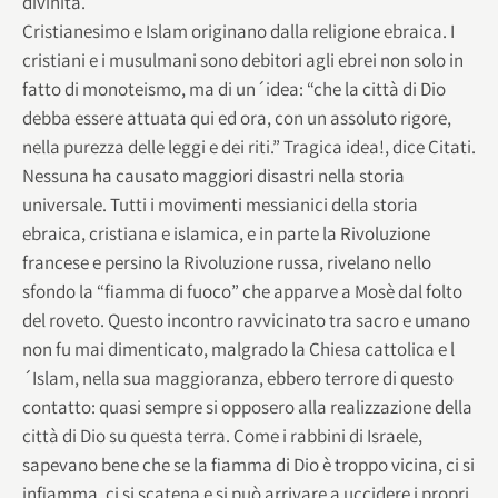
divinità.
Cristianesimo e Islam originano dalla religione ebraica. I
cristiani e i musulmani sono debitori agli ebrei non solo in
fatto di monoteismo, ma di un´idea: “che la città di Dio
debba essere attuata qui ed ora, con un assoluto rigore,
nella purezza delle leggi e dei riti.” Tragica idea!, dice Citati.
Nessuna ha causato maggiori disastri nella storia
universale. Tutti i movimenti messianici della storia
ebraica, cristiana e islamica, e in parte la Rivoluzione
francese e persino la Rivoluzione russa, rivelano nello
sfondo la “fiamma di fuoco” che apparve a Mosè dal folto
del roveto. Questo incontro ravvicinato tra sacro e umano
non fu mai dimenticato, malgrado la Chiesa cattolica e l
´Islam, nella sua maggioranza, ebbero terrore di questo
contatto: quasi sempre si opposero alla realizzazione della
città di Dio su questa terra. Come i rabbini di Israele,
sapevano bene che se la fiamma di Dio è troppo vicina, ci si
infiamma, ci si scatena e si può arrivare a uccidere i propri