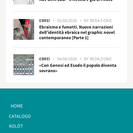
EBREI
05/08/2026
BY
REDAZIONE
Ebraismo e fumetti. Nuove narrazioni
dell’identità ebraica nel graphic novel
contemporaneo [Parte 1]
EBREI
04/08/2026
BY
REDAZIONE
«Con Genesi ed Esodo il popolo diventa
sovrano»
HOME
CATALOGO
KOLÒT