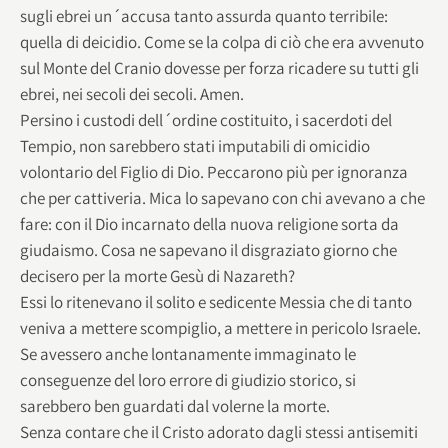
sugli ebrei un´accusa tanto assurda quanto terribile:
quella di deicidio. Come se la colpa di ciò che era avvenuto
sul Monte del Cranio dovesse per forza ricadere su tutti gli
ebrei, nei secoli dei secoli. Amen.
Persino i custodi dell´ordine costituito, i sacerdoti del
Tempio, non sarebbero stati imputabili di omicidio
volontario del Figlio di Dio. Peccarono più per ignoranza
che per cattiveria. Mica lo sapevano con chi avevano a che
fare: con il Dio incarnato della nuova religione sorta da
giudaismo. Cosa ne sapevano il disgraziato giorno che
decisero per la morte Gesù di Nazareth?
Essi lo ritenevano il solito e sedicente Messia che di tanto
veniva a mettere scompiglio, a mettere in pericolo Israele.
Se avessero anche lontanamente immaginato le
conseguenze del loro errore di giudizio storico, si
sarebbero ben guardati dal volerne la morte.
Senza contare che il Cristo adorato dagli stessi antisemiti