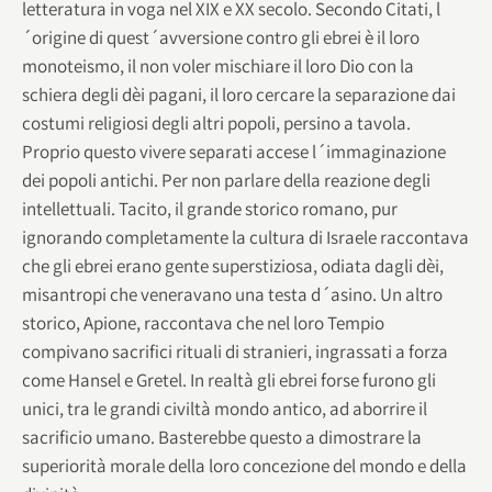
letteratura in voga nel XIX e XX secolo. Secondo Citati, l
´origine di quest´avversione contro gli ebrei è il loro
monoteismo, il non voler mischiare il loro Dio con la
schiera degli dèi pagani, il loro cercare la separazione dai
costumi religiosi degli altri popoli, persino a tavola.
Proprio questo vivere separati accese l´immaginazione
dei popoli antichi. Per non parlare della reazione degli
intellettuali. Tacito, il grande storico romano, pur
ignorando completamente la cultura di Israele raccontava
che gli ebrei erano gente superstiziosa, odiata dagli dèi,
misantropi che veneravano una testa d´asino. Un altro
storico, Apione, raccontava che nel loro Tempio
compivano sacrifici rituali di stranieri, ingrassati a forza
come Hansel e Gretel. In realtà gli ebrei forse furono gli
unici, tra le grandi civiltà mondo antico, ad aborrire il
sacrificio umano. Basterebbe questo a dimostrare la
superiorità morale della loro concezione del mondo e della