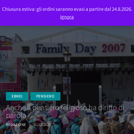
Chiusura estiva: gli ordini saranno evasi a partire dal 24.8.2026.
0
Ignora
EBREI
PENSIERO
Anche il pensiero religioso ha diritto di
parola
REDAZIONE
31/12/2022