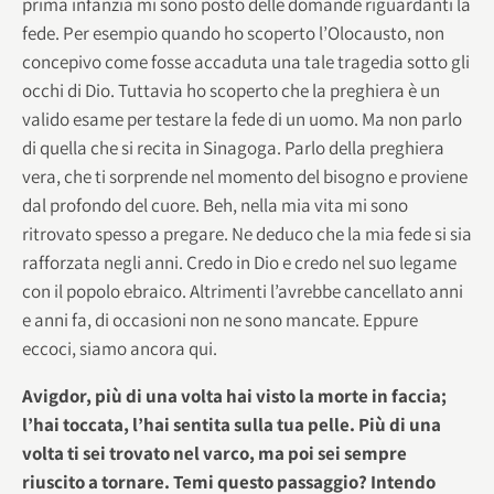
prima infanzia mi sono posto delle domande riguardanti la
fede. Per esempio quando ho scoperto l’Olocausto, non
concepivo come fosse accaduta una tale tragedia sotto gli
occhi di Dio. Tuttavia ho scoperto che la preghiera è un
valido esame per testare la fede di un uomo. Ma non parlo
di quella che si recita in Sinagoga. Parlo della preghiera
vera, che ti sorprende nel momento del bisogno e proviene
dal profondo del cuore. Beh, nella mia vita mi sono
ritrovato spesso a pregare. Ne deduco che la mia fede si sia
rafforzata negli anni. Credo in Dio e credo nel suo legame
con il popolo ebraico. Altrimenti l’avrebbe cancellato anni
e anni fa, di occasioni non ne sono mancate. Eppure
eccoci, siamo ancora qui.
Avigdor, più di una volta hai visto la morte in faccia;
l’hai toccata, l’hai sentita sulla tua pelle. Più di una
volta ti sei trovato nel varco, ma poi sei sempre
riuscito a tornare. Temi questo passaggio? Intendo