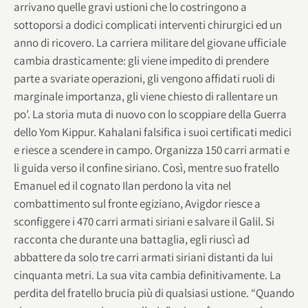
arrivano quelle gravi ustioni che lo costringono a
sottoporsi a dodici complicati interventi chirurgici ed un
anno di ricovero. La carriera militare del giovane ufficiale
cambia drasticamente: gli viene impedito di prendere
parte a svariate operazioni, gli vengono affidati ruoli di
marginale importanza, gli viene chiesto di rallentare un
po’. La storia muta di nuovo con lo scoppiare della Guerra
dello Yom Kippur. Kahalani falsifica i suoi certificati medici
e riesce a scendere in campo. Organizza 150 carri armati e
li guida verso il confine siriano. Così, mentre suo fratello
Emanuel ed il cognato Ilan perdono la vita nel
combattimento sul fronte egiziano, Avigdor riesce a
sconfiggere i 470 carri armati siriani e salvare il Galil. Si
racconta che durante una battaglia, egli riuscì ad
abbattere da solo tre carri armati siriani distanti da lui
cinquanta metri. La sua vita cambia definitivamente. La
perdita del fratello brucia più di qualsiasi ustione. “Quando