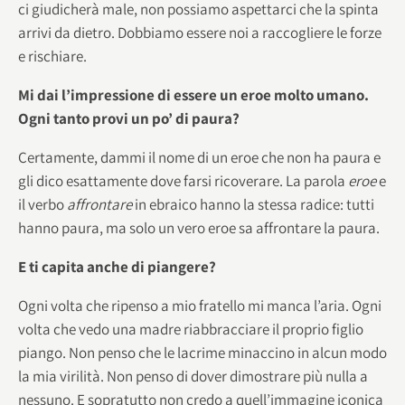
ci giudicherà male, non possiamo aspettarci che la spinta
arrivi da dietro. Dobbiamo essere noi a raccogliere le forze
e rischiare.
Mi dai l’impressione di essere un eroe molto umano.
Ogni tanto provi un po’ di paura?
Certamente, dammi il nome di un eroe che non ha paura e
gli dico esattamente dove farsi ricoverare. La parola
eroe
e
il verbo
affrontare
in ebraico hanno la stessa radice: tutti
hanno paura, ma solo un vero eroe sa affrontare la paura.
E ti capita anche di piangere?
Ogni volta che ripenso a mio fratello mi manca l’aria. Ogni
volta che vedo una madre riabbracciare il proprio figlio
piango. Non penso che le lacrime minaccino in alcun modo
la mia virilità. Non penso di dover dimostrare più nulla a
nessuno. E sopratutto non credo a quell’immagine iconica