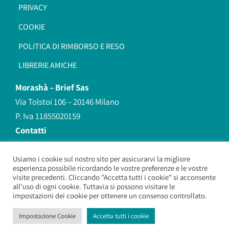
PRIVACY
COOKIE
POLITICA DI RIMBORSO E RESO
LIBRERIE AMICHE
Morashà –
Brief Sas
Via Tolstoi 106 – 20146 Milano
P. Iva 11855020159
Contatti
redazione@morasha.it
339 8596707
Usiamo i cookie sul nostro sito per assicurarvi la migliore
esperienza possibile ricordando le vostre preferenze e le vostre
(anche Whatsapp)
visite precedenti. Cliccando "Accetta tutti i cookie" si acconsente
all'uso di ogni cookie. Tuttavia si possono visitare le
impostazioni dei cookie per ottenere un consenso controllato.
Morashà – Brief Sas
– Copyright 2026. All Rights Reserved.
Impostazione Cookie
Accetta tutti i cookie