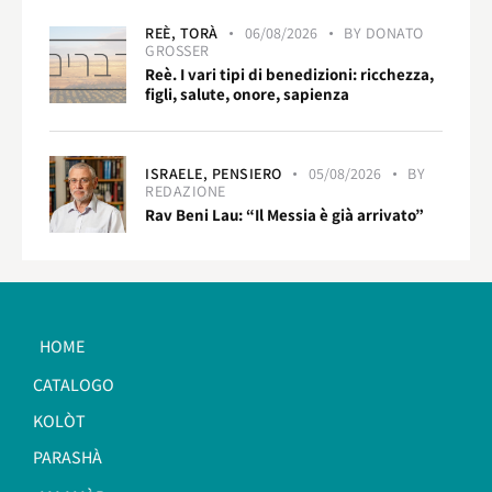
REÈ,
TORÀ
06/08/2026
BY
DONATO
GROSSER
Reè. I vari tipi di benedizioni: ricchezza,
figli, salute, onore, sapienza
ISRAELE,
PENSIERO
05/08/2026
BY
REDAZIONE
Rav Beni Lau: “Il Messia è già arrivato”
HOME
CATALOGO
KOLÒT
PARASHÀ