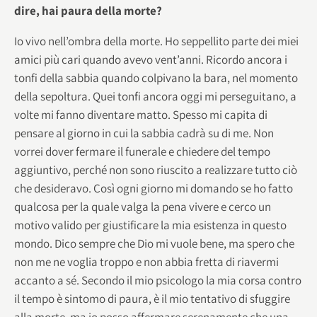
dire, hai paura della morte?
Io vivo nell’ombra della morte. Ho seppellito parte dei miei
amici più cari quando avevo vent’anni. Ricordo ancora i
tonfi della sabbia quando colpivano la bara, nel momento
della sepoltura. Quei tonfi ancora oggi mi perseguitano, a
volte mi fanno diventare matto. Spesso mi capita di
pensare al giorno in cui la sabbia cadrà su di me. Non
vorrei dover fermare il funerale e chiedere del tempo
aggiuntivo, perché non sono riuscito a realizzare tutto ciò
che desideravo. Così ogni giorno mi domando se ho fatto
qualcosa per la quale valga la pena vivere e cerco un
motivo valido per giustificare la mia esistenza in questo
mondo. Dico sempre che Dio mi vuole bene, ma spero che
non me ne voglia troppo e non abbia fretta di riavermi
accanto a sé. Secondo il mio psicologo la mia corsa contro
il tempo è sintomo di paura, è il mio tentativo di sfuggire
alla morte, ma io posso affermare serenamente che una