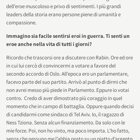
dell’eroe muscoloso e privo di sentimenti. I più grandi
leaders della storia erano persone piene di umanità e
compassione.
Immagino sia facile sentirsi eroi in guerra. Ti senti un
eroe anche nella vita di tutti i giorni?
Ricordo che trascorsi ore a discutere con Rabin. Ore ed ore
in cui lui cercò di convincermi a votare a favore del
secondo accordo di Oslo. All’epoca ero un parlamentare,
facevo parte del suo partito. Arrivò al punto di dirmi che
non avrei messo più piede in Parlamento. Eppure io votai
contro. Credo di aver dimostrato più coraggio in quel
momento che in campo di battaglia. Oppure quando decisi
di candidarmi come sindaco di Tel Aviv. Io, il ragazzo di
Ness Tziona. Senza alcun finanziamento. Da solo con le
mie forze. Poi, non ho vinto, ma poco importa. L’ho fatto,
senza che nessuno me l’abbia posto su un piatto d’argento.