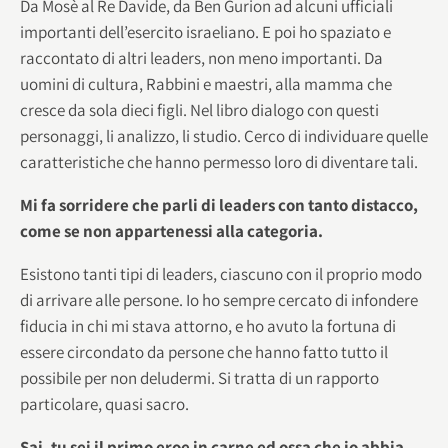
Da Mosè al Re Davide, da Ben Gurion ad alcuni ufficiali
importanti dell’esercito israeliano. E poi ho spaziato e
raccontato di altri leaders, non meno importanti. Da
uomini di cultura, Rabbini e maestri, alla mamma che
cresce da sola dieci figli. Nel libro dialogo con questi
personaggi, li analizzo, li studio. Cerco di individuare quelle
caratteristiche che hanno permesso loro di diventare tali.
Mi fa sorridere che parli di leaders con tanto distacco,
come se non appartenessi alla categoria.
Esistono tanti tipi di leaders, ciascuno con il proprio modo
di arrivare alle persone. Io ho sempre cercato di infondere
fiducia in chi mi stava attorno, e ho avuto la fortuna di
essere circondato da persone che hanno fatto tutto il
possibile per non deludermi. Si tratta di un rapporto
particolare, quasi sacro.
Sai, tu sei il primo eroe in carne ed ossa che io abbia