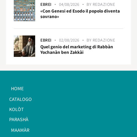
EBREI
04/08/2026
BY
REDAZIONE
«Con Genesi ed Esodo il popolo diventa
sovrano»
EBREI
02/08/2026
BY
REDAZIONE
Quel genio del marketing di Rabbàn
Yochanàn ben Zakkài
HOME
CATALOGO
KOLÒT
PARASHÀ
MAAMÀR