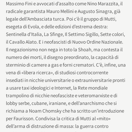
Massimo Fini e avvocati d’assalto come Nino Marazzita, il
radicale garantista Mauro Mellini e Augusto Sinagra, già
legale dell’Ambasciata turca. Poi c’è il gruppo di Mutti,
esegeta di Evola, e delle edizioni d’estrema destra:
Sentinella d’Italia, La Sfinge, Il Settimo Sigillo, Sette colori,
il Cavallo Alato. E i neofascisti di Nuovo Ordine Nazionale.
Il negazionismo non nega in toto la Shoah, ma contesta il
numero dei morti, il disegno preordinato, la capacità di
sterminio di camere a gas e forni crematori. C’è, infine, una
vena di «libera ricerca», di studiosi controcorrente
insediati in nicchie universitarie o extrauniversitarie pronti
a usare taxi ideologici e Internet, la Rete mondiale
trampolino di nicchie neofasciste e veteromarxiste e di
lobby serbe, cubane, iraniane, e dell’anarchismo che si
richiama a Noam Chomsky che ha scritto un’introduzione
per Faurisson. Condivisa la critica di Mutti al «mito»
dell’arma di distruzione di massa: la guerra contro