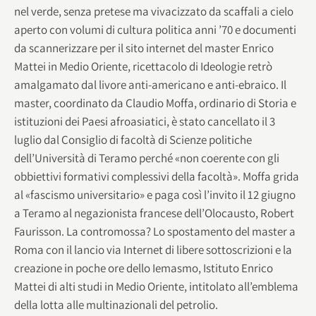
nel verde, senza pretese ma vivacizzato da scaffali a cielo
aperto con volumi di cultura politica anni ’70 e documenti
da scannerizzare per il sito internet del master Enrico
Mattei in Medio Oriente, ricettacolo di Ideologie retrò
amalgamato dal livore anti-americano e anti-ebraico. Il
master, coordinato da Claudio Moffa, ordinario di Storia e
istituzioni dei Paesi afroasiatici, è stato cancellato il 3
luglio dal Consiglio di facoltà di Scienze politiche
dell’Università di Teramo perché «non coerente con gli
obbiettivi formativi complessivi della facoltà». Moffa grida
al «fascismo universitario» e paga così l’invito il 12 giugno
a Teramo al negazionista francese dell’Olocausto, Robert
Faurisson. La contromossa? Lo spostamento del master a
Roma con il lancio via Internet di libere sottoscrizioni e la
creazione in poche ore dello Iemasmo, Istituto Enrico
Mattei di alti studi in Medio Oriente, intitolato all’emblema
della lotta alle multinazionali del petrolio.