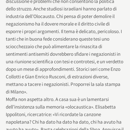
discussione e problemi che non consentono la politica
dello struzzo. Anche studiosi israeliani hanno parlato di
industria dell’Olocausto. Chi pensa di poter demolire il
negazionismo ha il dovere morale e il diritto civile di
esporre i propri argomenti. Il tema è delicato, pericoloso. I
tanti che in buona fede considerano queste tesi uno
sciocchezzaio che può alimentare la rinascita di
sentimenti antisemiti dovrebbero sfidare i negazionisti in
una riunione scientifica con tesi e controtesi, e un verdetto
dopo un mese di approfondimenti. Storici seri come Enzo
Collotti e Gian Enrico Rusconi, di estrazioni diverse,
mettano a tacere i negazionisti. Proporrei la sala stampa
di Milano».
Moffa non aspetta altro. A casa sua è un lamentarsi
dell’insistenza sulla memoria «olocaustica». Elisabetta
Ippolitoni, ricercatrice: «Vi ricordate la canzone
napoletana? Chi ha dato ha dato ha dato, chi ha avuto ha
avuto ha avuto». Basta celebrazioni della Shoa. Annuisce il