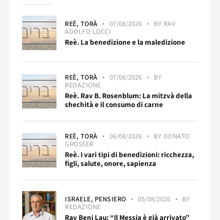
REÈ,
TORÀ
07/08/2026
BY
RAV
ADOLFO LOCCI
Reè. La benedizione e la maledizione
REÈ,
TORÀ
07/08/2026
BY
REDAZIONE
Reè. Rav B. Rosenblum: La mitzvà della
shechità e il consumo di carne
REÈ,
TORÀ
06/08/2026
BY
DONATO
GROSSER
Reè. I vari tipi di benedizioni: ricchezza,
figli, salute, onore, sapienza
ISRAELE,
PENSIERO
05/08/2026
BY
REDAZIONE
Rav Beni Lau: “Il Messia è già arrivato”