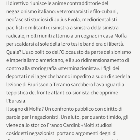
Il direttivo riunisce le anime contraddittorie del
negazionismo italiano: veteromarxisti e filo-cubani,
neofascisti studiosi di Julius Evola, mediorientalisti
pacifisti e militanti di sinistra a sinistra della sinistra
radicale, molti riuniti attorno a un cognac in casa Moffa
per scaldarsi al sole della loro tesi e bandiera di libertà.
Quale? L’uso politico dell’Olocausto da parte del sionismo
e imperialismo americano, e il suo ridimensionamento di
contro alla storiografia «sterminazionista». I figli dei
deportati nei lager che hanno impedito a suon di sberle la
lezione di Faurisson a Teramo sarebbero l’avanguardia
teppistica del fronte atlantico-sionista che opprime
l’Eurasia.
Il sogno di Moffa? Un confronto pubblico con diritto di
parola per i negazionisti. Un aiuto, per quanto timido, gli
viene dallo storico Franco Cardini: «Molti studiosi
cosiddetti negazionisti portano argomenti degni di