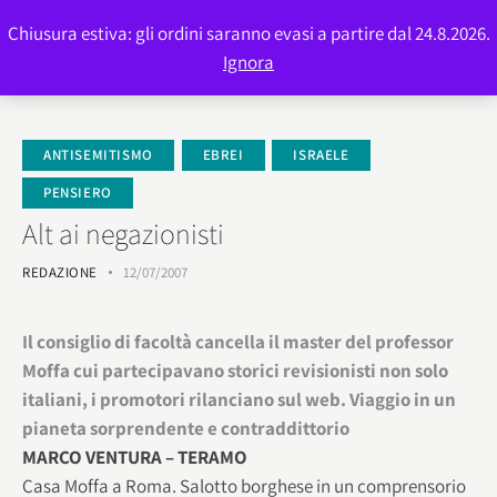
Chiusura estiva: gli ordini saranno evasi a partire dal 24.8.2026.
0
Ignora
ANTISEMITISMO
EBREI
ISRAELE
PENSIERO
Alt ai negazionisti
REDAZIONE
12/07/2007
Il consiglio di facoltà cancella il master del professor
Moffa cui partecipavano storici revisionisti non solo
italiani, i promotori rilanciano sul web. Viaggio in un
pianeta sorprendente e contraddittorio
MARCO VENTURA – TERAMO
Casa Moffa a Roma. Salotto borghese in un comprensorio