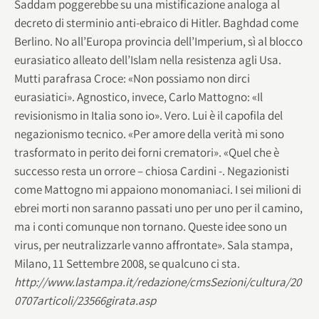
Saddam poggerebbe su una mistificazione analoga al
decreto di sterminio anti-ebraico di Hitler. Baghdad come
Berlino. No all’Europa provincia dell’Imperium, sì al blocco
eurasiatico alleato dell’Islam nella resistenza agli Usa.
Mutti parafrasa Croce: «Non possiamo non dirci
eurasiatici». Agnostico, invece, Carlo Mattogno: «Il
revisionismo in Italia sono io». Vero. Lui è il capofila del
negazionismo tecnico. «Per amore della verità mi sono
trasformato in perito dei forni crematori». «Quel che è
successo resta un orrore – chiosa Cardini -. Negazionisti
come Mattogno mi appaiono monomaniaci. I sei milioni di
ebrei morti non saranno passati uno per uno per il camino,
ma i conti comunque non tornano. Queste idee sono un
virus, per neutralizzarle vanno affrontate». Sala stampa,
Milano, 11 Settembre 2008, se qualcuno ci sta.
http://www.lastampa.it/redazione/cmsSezioni/cultura/20
0707articoli/23566girata.asp