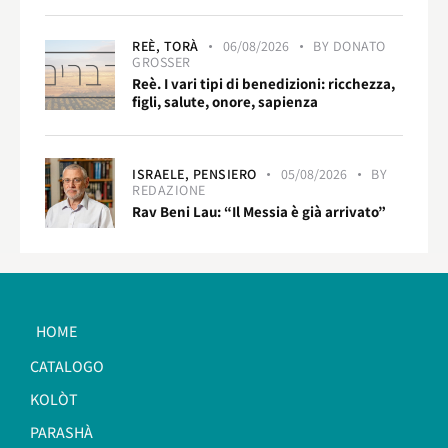
REÈ,
TORÀ
06/08/2026
BY
DONATO
GROSSER
Reè. I vari tipi di benedizioni: ricchezza,
figli, salute, onore, sapienza
ISRAELE,
PENSIERO
05/08/2026
BY
REDAZIONE
Rav Beni Lau: “Il Messia è già arrivato”
HOME
CATALOGO
KOLÒT
PARASHÀ