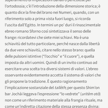
l’ortodossia; c’è l’introduzione della dimensione storica; è
quanto dice la fine del brano nei Numeri, quando, con un
riferimento solo a prima vista fuori luogo, si ricorda
l’uscita dall’Egitto. In termini un po’ duri il rinascimentale
ebreo romano Sforno così sintetizzava il senso delle
frange: ricordatevi che siete miei schiavi. Ma è una
schiavitù del tutto particolare, perché nasce dalla libertà
da due vere schiavitù, citare nello stesso brano: quella
delle pulsioni istintive (“l’occhio” e “il cuore”), e quella
imposta da altri uomini. Quindi di un invito continuo ad
esercitare una scelta tra diversi sistemi di valori. L’ebreo
osservante evidentemente accetta il sistema di valori che
gli propone la tradizione. È questo ragionamento
l’implicazione sostanziale del
tallèth
; per questo Shim’on
bar Jochài leggeva l’espressione “lo vedrete” (
uritèm otò
)
non come un riferimento materiale alla frangia rituale, ma
come un’indiretta citazione della stessa presenza divina: