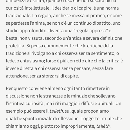
diffidenza e ostilità, quando l’uso che non suscita più la
curiosità intellettuale, il desiderio di capire, è una norma
tradizionale. La regola, anche se messa in pratica, è come
se perdesse l’anima, se non c’è un continuo dibattito, uno
studio approfondito; diventa una “regola appresa” e
basta, non vissuta, secondo un’antica e severa definizione
profetica. Si pensa comunemente che le critiche della
tradizione si rivolgano a chi osserva senza sentimento, o
fede, o entusiasmo; forse è più corretto dire che la critica è
invece diretta a chi osserva senza pensare, senza fare
attenzione, senza sforzarsi di capire.
Per questo conviene almeno ogni tanto rimettere in
discussione non le stranezze e le minuzie che sollevano
l’istintiva curiosità, ma i riti maggiori diffusi e abituali. Un
esempio può essere il
tallèth
, sul quale proponiamo
qualche spunto iniziale di riflessione. L’oggetto rituale che
chiamiamo oggi, piuttosto impropriamente,
tallèth
,