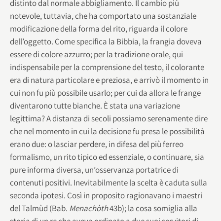
distinto dal normale abbigliamento. Il cambio più
notevole, tuttavia, che ha comportato una sostanziale
modificazione della forma del rito, riguarda il colore
dell’oggetto. Come specifica la Bibbia, la frangia doveva
essere di colore azzurro; per la tradizione orale, qui
indispensabile per la comprensione del testo, il colorante
era di natura particolare e preziosa, e arrivò il momento in
cui non fu più possibile usarlo; per cui da allora le frange
diventarono tutte bianche. È stata una variazione
legittima? A distanza di secoli possiamo serenamente dire
che nel momento in cui la decisione fu presa le possibilità
erano due: o lasciar perdere, in difesa del più ferreo
formalismo, un rito tipico ed essenziale, o continuare, sia
pure informa diversa, un’osservanza portatrice di
contenuti positivi. Inevitabilmente la scelta è caduta sulla
seconda ipotesi. Così in proposito ragionavano i maestri
del Talmùd (Bab.
Menachòth
43b); la cosa somiglia alla
storia di un re che aveva ordinato a due suoi servitori di