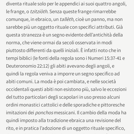
diventa rituale solo per le appendici ai suoi quattro angoli,
le frange, o
tzitziòth
. Senza queste frange rimarrebbe
comunque, in ebraico, un
tallèth
, cioè un panno, ma non
sarebbe più un oggetto rituale con specifici attributi. Già
questa stranezza è un segno evidente dell’antichità della
norma, che viene ormai da secoli osservata in modi
piuttosto differenti da quelli iniziali. È infatti noto che in
tempi biblici (le fonti della regola sono i Numeri 15:37-41 e
Deuteronomio 22:12) gli abiti avevano degli angoli, e
quindi la regola veniva a imporre un segno specifico ad
abiti comuni. La moda è poi cambiata, e nelle società
occidentali questi abiti non esistono più, salvo le eccezioni
del tutto particolari degli scapolari in uso presso alcuni
ordini monastici cattolici e delle sporadiche e pittoresche
imitazioni dei
ponchos
messicani. Il cambio della moda ha
quindi imposto alla tradizione ebraica una revisione del
rito, e in pratica l’adozione di un oggetto rituale specifico,