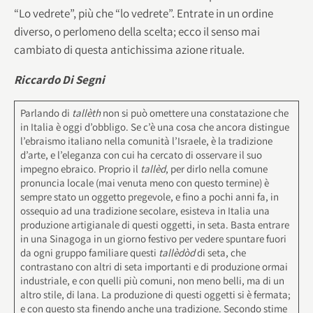
“Lo vedrete”, più che “lo vedrete”. Entrate in un ordine
diverso, o perlomeno della scelta; ecco il senso mai
cambiato di questa antichissima azione rituale.
Riccardo Di Segni
Parlando di
tallèth
non si può omettere una constatazione che
in Italia è oggi d’obbligo. Se c’è una cosa che ancora distingue
l’ebraismo italiano nella comunità l’Israele, è la tradizione
d’arte, e l’eleganza con cui ha cercato di osservare il suo
impegno ebraico. Proprio il
tallèd
, per dirlo nella comune
pronuncia locale (mai venuta meno con questo termine) è
sempre stato un oggetto pregevole, e fino a pochi anni fa, in
ossequio ad una tradizione secolare, esisteva in Italia una
produzione artigianale di questi oggetti, in seta. Basta entrare
in una Sinagoga in un giorno festivo per vedere spuntare fuori
da ogni gruppo familiare questi
tallèdòd
di seta, che
contrastano con altri di seta importanti e di produzione ormai
industriale, e con quelli più comuni, non meno belli, ma di un
altro stile, di lana. La produzione di questi oggetti si è fermata;
e con questo sta finendo anche una tradizione. Secondo stime