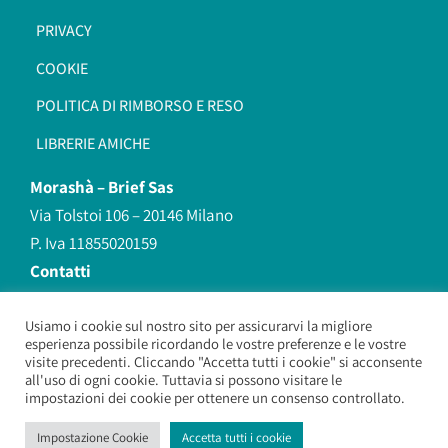
PRIVACY
COOKIE
POLITICA DI RIMBORSO E RESO
LIBRERIE AMICHE
Morashà –
Brief Sas
Via Tolstoi 106 – 20146 Milano
P. Iva 11855020159
Contatti
redazione@morasha.it
339 8596707
Usiamo i cookie sul nostro sito per assicurarvi la migliore
esperienza possibile ricordando le vostre preferenze e le vostre
(anche Whatsapp)
visite precedenti. Cliccando "Accetta tutti i cookie" si acconsente
all'uso di ogni cookie. Tuttavia si possono visitare le
impostazioni dei cookie per ottenere un consenso controllato.
Morashà – Brief Sas
– Copyright 2026. All Rights Reserved.
Impostazione Cookie
Accetta tutti i cookie