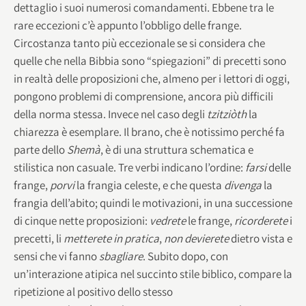
dettaglio i suoi numerosi comandamenti. Ebbene tra le
rare eccezioni c’è appunto l’obbligo delle frange.
Circostanza tanto più eccezionale se si considera che
quelle che nella Bibbia sono “spiegazioni” di precetti sono
in realtà delle proposizioni che, almeno per i lettori di oggi,
pongono problemi di comprensione, ancora più difficili
della norma stessa. Invece nel caso degli
tzitziòth
la
chiarezza è esemplare. Il brano, che è notissimo perché fa
parte dello
Shemà
, è di una struttura schematica e
stilistica non casuale. Tre verbi indicano l’ordine:
farsi
delle
frange,
porvi
la frangia celeste, e che questa
divenga
la
frangia dell’abito; quindi le motivazioni, in una successione
di cinque nette proposizioni:
vedrete
le frange,
ricorderete
i
precetti, li
metterete in pratica
,
non devierete
dietro vista e
sensi che vi fanno
sbagliare
. Subito dopo, con
un’interazione atipica nel succinto stile biblico, compare la
ripetizione al positivo dello stesso