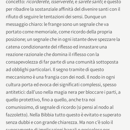
concetto:
ricorderete
,
isserverete
, e
sarete santi
; e questo
per ribadire la sostanziale affinità del divenire santi con il
rifiuto di seguire le tentazioni dei sensi. Dunque un
messaggio chiaro: le frange sono un segnale che va
portato come memoriale, come ricordo della propria
posizione; un segnale che in ogni istante deve spezzare la
catena condizionante del riflesso ed innastare una
reazione razionale che domina il riflesso con la
consapevolezza di far parte di una comunità sottoposta
ad obblighi particolari. Il segno tramite di questo
meccanismo è una frangia con dei nodi. Il nodo in ogni
cultura porta ed evoca dei significati complessi, spesso
antitetici: dall’uso nella magia nera per bloccare i parti, a
quello protettivo, fino a quello, anche tra noi
comunissimo, di segnale di ricordo (si pensi al nodo al
fazzoletto). Nella Bibbia tutto questo è evitato e superato
senza dubbi e con grande chiarezza. Ma non c’è solo il
superamento di implicazioni banali o pericolose per