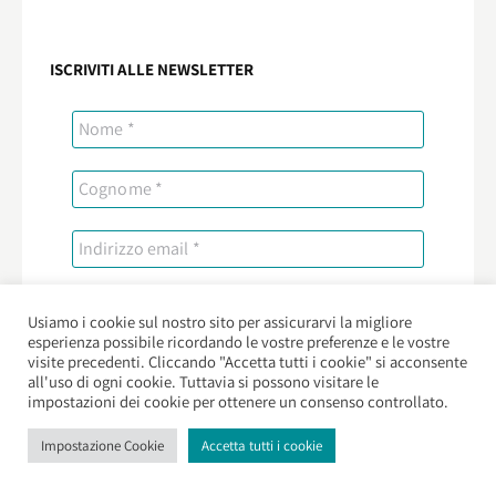
ISCRIVITI ALLE NEWSLETTER
Seleziona lista (o più di una):
Usiamo i cookie sul nostro sito per assicurarvi la migliore
esperienza possibile ricordando le vostre preferenze e le vostre
Kolòt - Morashà
visite precedenti. Cliccando "Accetta tutti i cookie" si acconsente
Novità editoriali Morashà
all'uso di ogni cookie. Tuttavia si possono visitare le
impostazioni dei cookie per ottenere un consenso controllato.
Impostazione Cookie
Accetta tutti i cookie