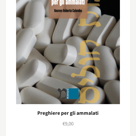
Preghiere per gli ammalati
€
9,00