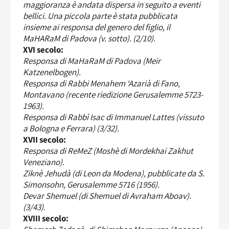
maggioranza è andata dispersa in seguito a eventi
bellici. Una piccola parte è stata pubblicata
insieme ai responsa del genero del figlio, il
MaHARaM di Padova (v. sotto). (2/10).
XVI secolo:
Responsa di MaHaRaM di Padova (Meir
Katzenelbogen).
Responsa di Rabbi Menahem ‘Azarià di Fano,
Montavano (recente riedizione Gerusalemme 5723-
1963).
Responsa di Rabbì Isac di Immanuel Lattes (vissuto
a Bologna e Ferrara) (3/32).
XVII secolo:
Responsa di ReMeZ (Moshè di Mordekhai Zakhut
Veneziano).
Ziknè Jehudà (di Leon da Modena), pubblicate da S.
Simonsohn, Gerusalemme 5716 (1956).
Devar Shemuel (di Shemuel di Avraham Aboav).
(3/43).
XVIII secolo: