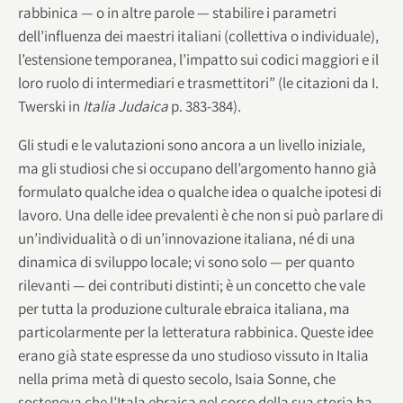
rabbinica — o in altre parole — stabilire i parametri
dell’influenza dei maestri italiani (collettiva o individuale),
l’estensione temporanea, l’impatto sui codici maggiori e il
loro ruolo di intermediari e trasmettitori” (le citazioni da I.
Twerski in
Italia Judaica
p. 383-384).
Gli studi e le valutazioni sono ancora a un livello iniziale,
ma gli studiosi che si occupano dell’argomento hanno già
formulato qualche idea o qualche idea o qualche ipotesi di
lavoro. Una delle idee prevalenti è che non si può parlare di
un’individualità o di un’innovazione italiana, né di una
dinamica di sviluppo locale; vi sono solo — per quanto
rilevanti — dei contributi distinti; è un concetto che vale
per tutta la produzione culturale ebraica italiana, ma
particolarmente per la letteratura rabbinica. Queste idee
erano già state espresse da uno studioso vissuto in Italia
nella prima metà di questo secolo, Isaia Sonne, che
sosteneva che l’Itala ebraica nel corso della sua storia ha