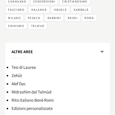
CHANUKKÀ
CONVERSIONI
CRISTIANESIMO
FASCISMO
HALAKHÀ
ISRAELE
KABBALÀ
MILANO
PESACH
RABBINI
RASHI
ROMA
SIONISMO
TALMUD
ALTRE AREE
Tesi di Laurea
Zehùt
Alef Dac
Midrashìm dal Talmùd
Rito italiano Benè Romi​
Edizioni personalizzate