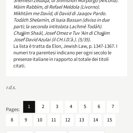
Shemesh Zedaqà, di Shimshon Morpurgo (Ancona).
Màim Rabbìm, di Refael Meldola (Livorno).
Mikhtàm me Davìd, di David di Jaaqov Pardo.
Todàth Shelamìn, di Isaia Bassan (diviso in due
parti; la seconda intitolata Lachmè Todàh).
Chajjim Shaàl, Josef Omez e Tuv ‘Ain di Chajjim
Josef David Azulai (il CH.I.D.’à.). (5/35).
La lista è tratta da Elon, Jewish Law, p. 1347-1367. I
numeri tra parentesi indicano per ogni secolo le
presenze italiane in rapporto al totale dei titoli
citati.
r.d.s.
1
2
3
4
5
6
7
Pages:
8
9
10
11
12
13
14
15