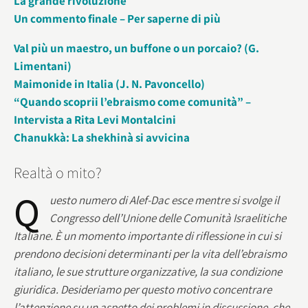
La grande rivoluzione
Un commento finale – Per saperne di più
Val più un maestro, un buffone o un porcaio? (G.
Limentani)
Maimonide in Italia (J. N. Pavoncello)
“Quando scoprii l’ebraismo come comunità” –
Intervista a Rita Levi Montalcini
Chanukkà: La shekhinà si avvicina
Realtà o mito?
Q
uesto numero di Alef-Dac esce mentre si svolge il
Congresso dell’Unione delle Comunità Israelitiche
Italiane. È un momento importante di riflessione in cui si
prendono decisioni determinanti per la vita dell’ebraismo
italiano, le sue strutture organizzative, la sua condizione
giuridica. Desideriamo per questo motivo concentrare
l’attenzione su un aspetto dei problemi in discussione, che