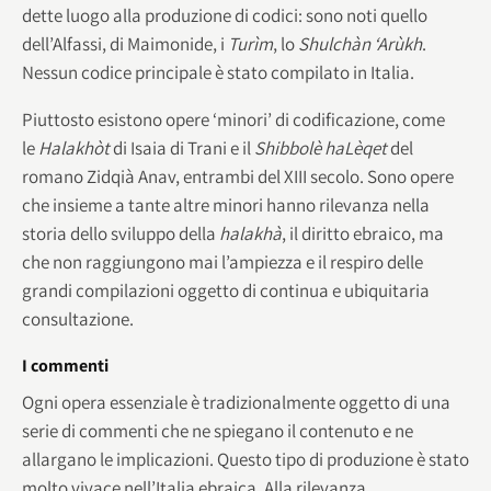
dette luogo alla produzione di codici: sono noti quello
dell’Alfassi, di Maimonide, i
Turìm
, lo
Shulchàn ‘Arùkh
.
Nessun codice principale è stato compilato in Italia.
Piuttosto esistono opere ‘minori’ di codificazione, come
le
Halakhòt
di Isaia di Trani e il
Shibbolè haLèqet
del
romano Zidqià Anav, entrambi del XIII secolo. Sono opere
che insieme a tante altre minori hanno rilevanza nella
storia dello sviluppo della
halakhà
, il diritto ebraico, ma
che non raggiungono mai l’ampiezza e il respiro delle
grandi compilazioni oggetto di continua e ubiquitaria
consultazione.
I commenti
Ogni opera essenziale è tradizionalmente oggetto di una
serie di commenti che ne spiegano il contenuto e ne
allargano le implicazioni. Questo tipo di produzione è stato
molto vivace nell’Italia ebraica. Alla rilevanza