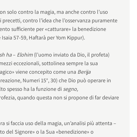
 non solo contro la magia, ma anche contro l’uso
i precetti, contro l’idea che l’osservanza puramente
mento sufficiente per «catturare» la benedizione
re Isaia 57-59, Haftarà per Yom Kippur).
Ish ha
–
Elohim
(l’uomo inviato da Dio, il profeta)
mezzi eccezionali, sottolinea sempre la sua
magico» viene concepito come una
Berija
creazione, Numeri 15°, 30) che Dio può operare in
to spesso ha la funzione di
segno,
profezia, quando questa non si propone di far deviare
bra si faccia uso della magia, un’analisi più attenta –
ito del Signore» o la Sua «benedizione» o