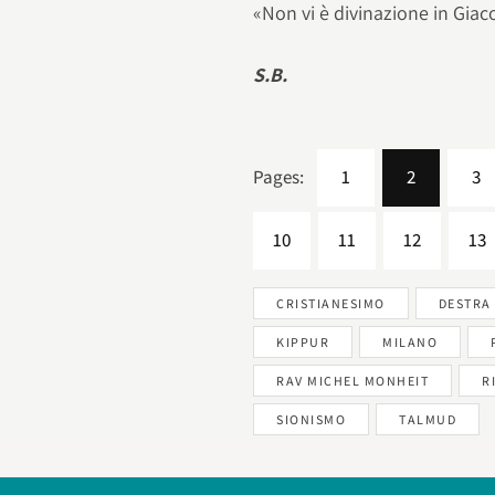
«Non vi è divinazione in Giac
S.B.
Pages:
1
2
3
10
11
12
13
CRISTIANESIMO
DESTRA
KIPPUR
MILANO
RAV MICHEL MONHEIT
R
SIONISMO
TALMUD