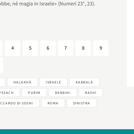
obbe, né magia in Israele» (Numeri 23°, 23).
4
5
6
7
8
9
HALAKHÀ
ISRAELE
KABBALÀ
PESACH
PURIM
RABBINI
RASHI
ICCARDO DI SEGNI
ROMA
SINISTRA