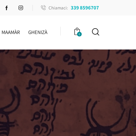
339 8596707
Chiamaci:
MAAMÀR
GHENIZÀ
0