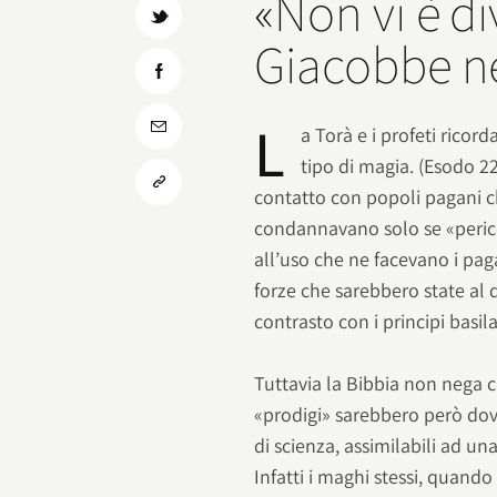
«Non vi è di
Giacobbe né
L
a Torà e i profeti ricord
tipo di magia. (Esodo 22°
contatto con popoli pagani c
condannavano solo se «perico
all’uso che ne facevano i pag
forze che sarebbero state al d
contrasto con i principi basila
Tuttavia la Bibbia non nega c
«prodigi» sarebbero però dovu
di scienza, assimilabili ad u
Infatti i maghi stessi, quand