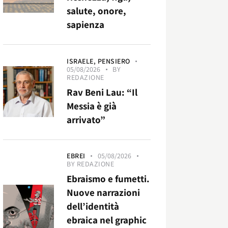
salute, onore,
sapienza
ISRAELE,
PENSIERO
05/08/2026
BY
REDAZIONE
Rav Beni Lau: “Il
Messia è già
arrivato”
EBREI
05/08/2026
BY
REDAZIONE
Ebraismo e fumetti.
Nuove narrazioni
dell’identità
ebraica nel graphic