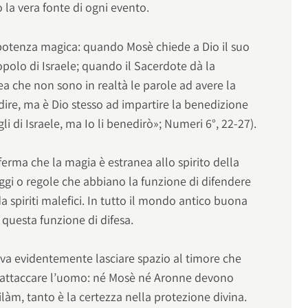
a vera fonte di ogni evento.
potenza magica: quando Mosè chiede a Dio il suo
popolo di Israele; quando il Sacerdote dà la
ea che non sono in realtà le parole ad avere la
ire, ma è Dio stesso ad impartire la benedizione
li di Israele, ma Io li benedirò»; Numeri 6°, 22-27).
rma che la magia è estranea allo spirito della
leggi o regole che abbiano la funzione di difendere
 spiriti malefici. In tutto il mondo antico buona
 questa funzione di difesa.
va evidentemente lasciare spazio al timore che
 attaccare l’uomo: né Mosè né Aronne devono
àm, tanto è la certezza nella protezione divina.