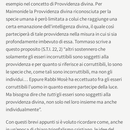
esempio nel concetto di Provvidenza divina. Per
Maimonide la Provvidenza divina riconosciuta per la
specie umana è però limitata a colui che raggiunge una
certa emanazione dell’intelligenza divina, il quale così
parteciperà di tale provvidenza nella misura in cui si sia
profondamente imbevuto di essa. Tommaso scrive a
questo proposito (S.T.I. 22, 2) “altri sostennero che
solamente gli esseri incorruttibili sono soggetti alla
provvidenza e per quanto si riferisce ai corruttibili, lo sono
le specie che, come tali sono incorruttibili, ma non gli
individui… Eppure Rabbi Mosè ha eccettuato fra gli esseri
corruttibili l’uomo in quanto essere partecipe della luce.
Ma bisogna dire che
tutti
gli esseri sono soggetti alla
provvidenza divina, non solo nel loro insieme ma anche
individualmente”.
Con questi brevi appunti si è voluto ricordare come, anche
in un’epoca di chiaro trionfalismo cristiano, le idee del