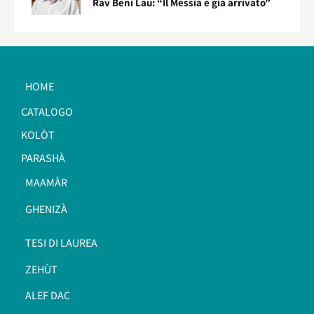
Rav Beni Lau: “Il Messia è già arrivato”
HOME
CATALOGO
KOLÒT
PARASHÀ
MAAMÀR
GHENIZÀ
TESI DI LAUREA
ZEHÙT
ALEF DAC