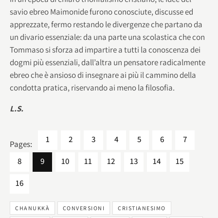
savio ebreo Maimonide furono conosciute, discusse ed
apprezzate, fermo restando le divergenze che partano da
un divario essenziale: da una parte una scolastica che con
Tommaso si sforza ad impartire a tutti la conoscenza dei
dogmi più essenziali, dall’altra un pensatore radicalmente
ebreo che è ansioso di insegnare ai più il cammino della
condotta pratica, riservando ai meno la filosofia.
L.S.
1
2
3
4
5
6
7
Pages:
8
9
10
11
12
13
14
15
16
CHANUKKÀ
CONVERSIONI
CRISTIANESIMO