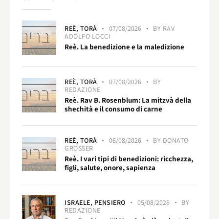
REÈ,
TORÀ
07/08/2026
BY
RAV
ADOLFO LOCCI
Reè. La benedizione e la maledizione
REÈ,
TORÀ
07/08/2026
BY
REDAZIONE
Reè. Rav B. Rosenblum: La mitzvà della
shechità e il consumo di carne
REÈ,
TORÀ
06/08/2026
BY
DONATO
GROSSER
Reè. I vari tipi di benedizioni: ricchezza,
figli, salute, onore, sapienza
ISRAELE,
PENSIERO
05/08/2026
BY
REDAZIONE