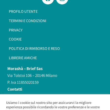
PROFILO UTENTE
TERMINI E CONDIZIONI
PRIVACY
COOKIE
POLITICA DI RIMBORSO E RESO
LIBRERIE AMICHE
Morashà –
Brief Sas
Via Tolstoi 106 – 20146 Milano
P. Iva 11855020159
Contatti
redazione@morasha.it
339 8596707
Usiamo i cookie sul nostro sito per assicurarvi la migliore
esperienza possibile ricordando le vostre preferenze e le vostre
(anche Whatsapp)