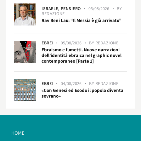
ISRAELE,
PENSIERO
05/08/2026
BY
REDAZIONE
Rav Beni Lau: “Il Messia è già arrivato”
EBREI
05/08/2026
BY
REDAZIONE
Ebraismo e fumetti. Nuove narrazioni
dell’identità ebraica nel graphic novel
contemporaneo [Parte 1]
EBREI
04/08/2026
BY
REDAZIONE
«Con Genesi ed Esodo il popolo diventa
sovrano»
HOME