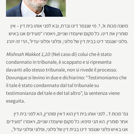
משנה מכות א’, י’. מי שנגמר דינו וברח, ובא לפני אותו בית דין – אין
סותרין את דינו. כל מקום שיעמדו שניים, ויאמרו “מעידים אנו באיש
פלוני שנגמר דינו בבית דין של פלוני, ופלוני ופלוני עדיו”, הרי זה יהרג.
Mishnah Makkot 1,10:
(Nel caso di) colui che è stato
condannato in tribunale, è scappato e si ripresenta
davanti allo stesso tribunale, non si rivede il processo.
Dovunque si levino in due e dichiarino: “Testimoniamo che
il tale è stato condannato dal tal tribunale su
testimonianza del tale e del tal altro”, la sentenza viene
eseguita.
גמ’ מכות ז’.. לפני אותו בית דין הוא דאין סותרין, הא לפני בית דין
אחר סותרין. הא תני סיפא: כל מקום שיעמדו שניים, ויאמרו “מעידים
אנו באיש פלוני שנגמר דינו בבית דין של פלוני, ופלוני ופלוני עדיו”,