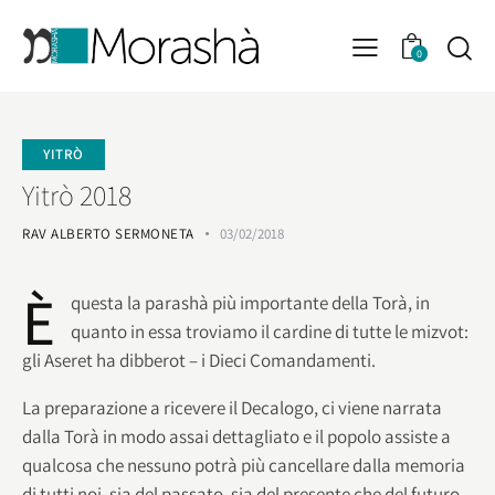
0
YITRÒ
Yitrò 2018
RAV ALBERTO SERMONETA
03/02/2018
È
questa la parashà più importante della Torà, in
quanto in essa troviamo il cardine di tutte le mizvot:
gli Aseret ha dibberot – i Dieci Comandamenti.
La preparazione a ricevere il Decalogo, ci viene narrata
dalla Torà in modo assai dettagliato e il popolo assiste a
qualcosa che nessuno potrà più cancellare dalla memoria
di tutti noi, sia del passato, sia del presente che del futuro.