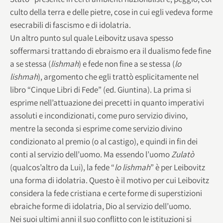
culto della terra e delle pietre, cose in cui egli vedeva forme
esecrabili di fascismo e di idolatria.
Un altro punto sul quale Leibovitz usava spesso
soffermarsi trattando di ebraismo era il dualismo fede fine
a se stessa (
lishmah
) e fede non fine a se stessa (
lo
lishmah
), argomento che egli trattò esplicitamente nel
libro “Cinque Libri di Fede” (ed. Giuntina). La prima si
esprime nell’attuazione dei precetti in quanto imperativi
assoluti e incondizionati, come puro servizio divino,
mentre la seconda si esprime come servizio divino
condizionato al premio (o al castigo), e quindi in fin dei
conti al servizio dell’uomo. Ma essendo l’uomo
Zulatò
(qualcos’altro da Lui), la fede “
lo lishmah
” è per Leibovitz
una forma di idolatria. Questo è il motivo per cui Leibovitz
considera la fede cristiana e certe forme di superstizioni
ebraiche forme di idolatria, Dio al servizio dell’uomo.
Nei suoi ultimi anni il suo conflitto con le istituzioni si