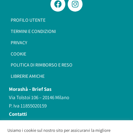
PROFILO UTENTE
TERMINI E CONDIZIONI
PRIVACY
COOKIE
POLITICA DI RIMBORSO E RESO
LIBRERIE AMICHE
Morashà –
Brief Sas
Via Tolstoi 106 – 20146 Milano
P. Iva 11855020159
Contatti
redazione@morasha.it
339 8596707
Usiamo i cookie sul nostro sito per assicurarvi la migliore