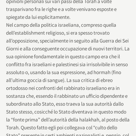
opinioni personali sui vari passi della Torah a volte
trasparivano fra le righe e a volte venivano esposte e
spiegate da lui esplicitamente.
Nel campo della politica israeliana, compreso quella
dell’establishment religioso, si era spesso trovato
all’opposizione, specialmente in seguito alla Guerra dei Sei
Giorni e alla conseguente occupazione di nuovi territori. La
sua opinione fondamentale in questo campo era che il
conflitto fra israeliani e palestinesi sia irrisolvibile in senso
assoluto o, usando la sua espressione, ad hormah (fino
all’ultima goccia di sangue). La sua critica di ebreo
ortodosso nei confronti del rabbinato israeliano era in
sostanza che, essendo il rabbinato un ufficio dipendente e
subordinato allo Stato, esso traeva la sua autorità dallo
Stato stesso, cosicché lo Stato diventava in questo modo
la “fonte prima” dell’autorità della halakhah, al posto della
Torah. Questo fatto egli poi collegava col “culto dello
Stato” presente in certi ambienti nazionalisti e, peggio, col