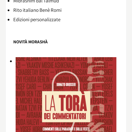
Midrashìm dal Talmùd
Rito italiano Benè Romi​
Edizioni personalizzate
NOVITÀ MORASHÀ