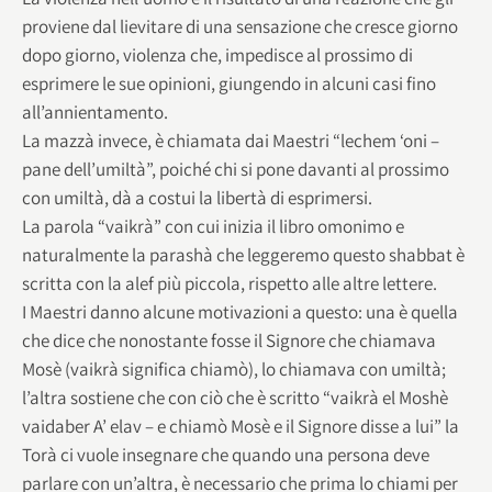
proviene dal lievitare di una sensazione che cresce giorno
dopo giorno, violenza che, impedisce al prossimo di
esprimere le sue opinioni, giungendo in alcuni casi fino
all’annientamento.
La mazzà invece, è chiamata dai Maestri “lechem ‘oni –
pane dell’umiltà”, poiché chi si pone davanti al prossimo
con umiltà, dà a costui la libertà di esprimersi.
La parola “vaikrà” con cui inizia il libro omonimo e
naturalmente la parashà che leggeremo questo shabbat è
scritta con la alef più piccola, rispetto alle altre lettere.
I Maestri danno alcune motivazioni a questo: una è quella
che dice che nonostante fosse il Signore che chiamava
Mosè (vaikrà significa chiamò), lo chiamava con umiltà;
l’altra sostiene che con ciò che è scritto “vaikrà el Moshè
vaidaber A’ elav – e chiamò Mosè e il Signore disse a lui” la
Torà ci vuole insegnare che quando una persona deve
parlare con un’altra, è necessario che prima lo chiami per