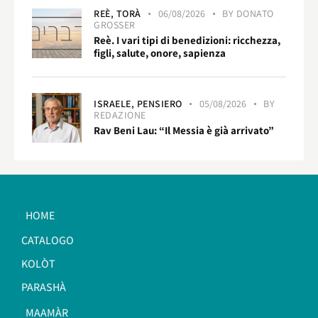
REÈ,
TORÀ
06/08/2026
BY
DONATO
GROSSER
Reè. I vari tipi di benedizioni: ricchezza,
figli, salute, onore, sapienza
ISRAELE,
PENSIERO
05/08/2026
BY
REDAZIONE
Rav Beni Lau: “Il Messia è già arrivato”
HOME
CATALOGO
KOLÒT
PARASHÀ
MAAMÀR