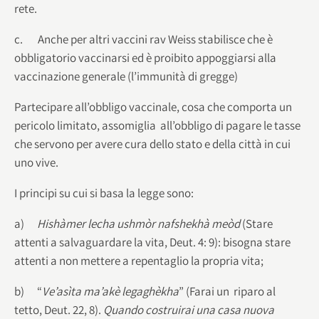
rete.
c. Anche per altri vaccini rav Weiss stabilisce che è
obbligatorio vaccinarsi ed è proibito appoggiarsi alla
vaccinazione generale (l’immunità di gregge)
Partecipare all’obbligo vaccinale, cosa che comporta un
pericolo limitato, assomiglia all’obbligo di pagare le tasse
che servono per avere cura dello stato e della città in cui
uno vive.
I principi su cui si basa la legge sono:
a)
Hishàmer lecha ushmòr nafshekhà meòd
(Stare
attenti a salvaguardare la vita, Deut. 4: 9): bisogna stare
attenti a non mettere a repentaglio la propria vita;
b) “
Ve’asìta ma’akè legaghèkha
” (Farai un riparo al
tetto, Deut. 22, 8).
Quando costruirai una casa nuova