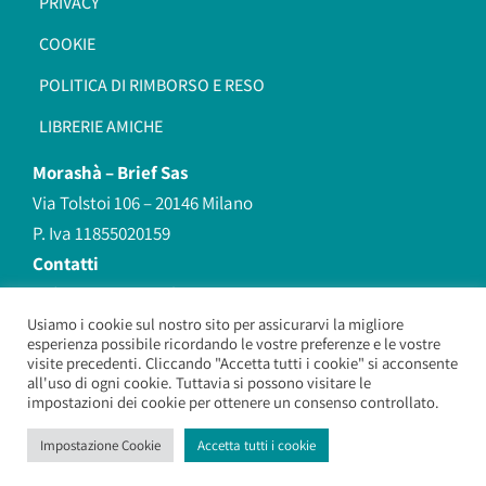
PRIVACY
COOKIE
POLITICA DI RIMBORSO E RESO
LIBRERIE AMICHE
Morashà –
Brief Sas
Via Tolstoi 106 – 20146 Milano
P. Iva 11855020159
Contatti
redazione@morasha.it
339 8596707
Usiamo i cookie sul nostro sito per assicurarvi la migliore
esperienza possibile ricordando le vostre preferenze e le vostre
(anche Whatsapp)
visite precedenti. Cliccando "Accetta tutti i cookie" si acconsente
all'uso di ogni cookie. Tuttavia si possono visitare le
impostazioni dei cookie per ottenere un consenso controllato.
Morashà – Brief Sas
– Copyright 2026. All Rights Reserved.
Impostazione Cookie
Accetta tutti i cookie