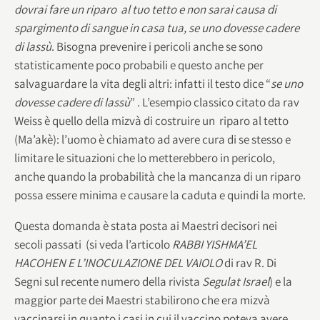
dovrai fare un riparo al tuo tetto e non sarai causa di
spargimento di sangue in casa tua, se uno dovesse cadere
di lassù
. Bisogna prevenire i pericoli anche se sono
statisticamente poco probabili e questo anche per
salvaguardare la vita degli altri: infatti il testo dice “
se uno
dovesse cadere di lassù
” . L’esempio classico citato da rav
Weiss è quello della mizvà di costruire un riparo al tetto
(Ma’akè): l’uomo è chiamato ad avere cura di se stesso e
limitare le situazioni che lo metterebbero in pericolo,
anche quando la probabilità che la mancanza di un riparo
possa essere minima e causare la caduta e quindi la morte.
Questa domanda è stata posta ai Maestri decisori nei
secoli passati (si veda l’articolo
RABBI YISHMA’EL
HACOHEN E L’INOCULAZIONE DEL VAIOLO
di rav R. Di
Segni sul recente numero della rivista
Segulat Israel
) e la
maggior parte dei Maestri stabilirono che era mizvà
vaccinarsi in quanto i casi in cui il vaccino poteva avere