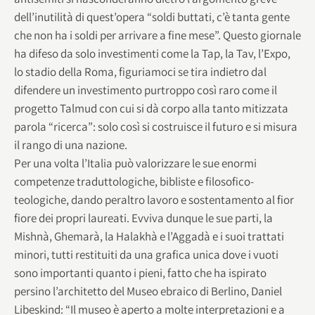
dell’inutilità di quest’opera “soldi buttati, c’è tanta gente
che non ha i soldi per arrivare a fine mese”. Questo giornale
ha difeso da solo investimenti come la Tap, la Tav, l’Expo,
lo stadio della Roma, figuriamoci se tira indietro dal
difendere un investimento purtroppo così raro come il
progetto Talmud con cui si dà corpo alla tanto mitizzata
parola “ricerca”: solo così si costruisce il futuro e si misura
il rango di una nazione.
Per una volta l’Italia può valorizzare le sue enormi
competenze traduttologiche, bibliste e filosofico-
teologiche, dando peraltro lavoro e sostentamento al fior
fiore dei propri laureati. Evviva dunque le sue parti, la
Mishnà, Ghemarà, la Halakhà e l’Aggadà e i suoi trattati
minori, tutti restituiti da una grafica unica dove i vuoti
sono importanti quanto i pieni, fatto che ha ispirato
persino l’architetto del Museo ebraico di Berlino, Daniel
Libeskind: “Il museo è aperto a molte interpretazioni e a