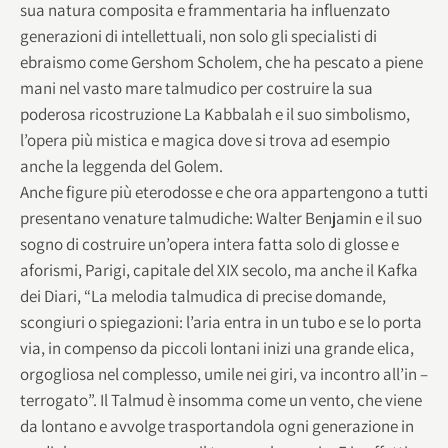
sua natura composita e frammentaria ha influenzato
generazioni di intellettuali, non solo gli specialisti di
ebraismo come Gershom Scholem, che ha pescato a piene
mani nel vasto mare talmudico per costruire la sua
poderosa ricostruzione La Kabbalah e il suo simbolismo,
l’opera più mistica e magica dove si trova ad esempio
anche la leggenda del Golem.
Anche figure più eterodosse e che ora appartengono a tutti
presentano venature talmudiche: Walter Benjamin e il suo
sogno di costruire un’opera intera fatta solo di glosse e
aforismi, Parigi, capitale del XIX secolo, ma anche il Kafka
dei Diari, “La melodia talmudica di precise domande,
scongiuri o spiegazioni: l’aria entra in un tubo e se lo porta
via, in compenso da piccoli lontani inizi una grande elica,
orgogliosa nel complesso, umile nei giri, va incontro all’in –
terrogato”. Il Talmud è insomma come un vento, che viene
da lontano e avvolge trasportandola ogni generazione in