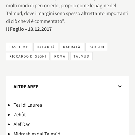
molti modi di percorrerlo, proprio come le pagine del
Talmud, dove i margini sono spesso altrettanto importanti
di ciò che vi è commentato”.
Il Foglio – 13.12.2017
FASCISMO
HALAKHÀ
KABBALÀ
RABBINI
RICCARDO DI SEGNI
ROMA
TALMUD
ALTRE AREE
Tesi di Laurea
Zehùt
Alef Dac
Midrashìm dal Talmùd