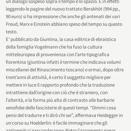
un dialogo sospeso sopra il tempo e lo spazio. E in effetti
leggendo le pagine del nuovo trattato Berakhòt (994 pp.,
90 euro) si ha impressione che anche gli antenati dei vari
Freud, Marx e Einstein abbiano speso del tempo su questo
testo.
E’ pubblicato da Giuntina, la casa editrice di ebraistica
della famiglia Vogelmann che ha fuso la cultura
mitteleuropea di provenienza con l’arte tipografica
fiorentina (giuntina infatti è termine che indicava volumi
miscellanei del Rinascimento toscano) e ormai, dopo oltre
trent’anni di attività, è certo il soggetto migliore per
mettere in luce il rapporto profondo che la traduzione
intrattiene dall’origine con ciò che è straniero, con
l’alterità, e la forma più alta di contrasto alle barbarie
xenofobe delle fascisterie di questi tempi. “Dimmi cosa
pensi del tradurre e ti dirò chi sei”, affermava Heidegger in
un corso su Hoelderlin: è facile immaginare che gli
antisemiti si nasconderanno dietro l’argomento greve